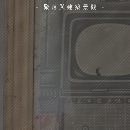
- 聚落與建築景觀 -