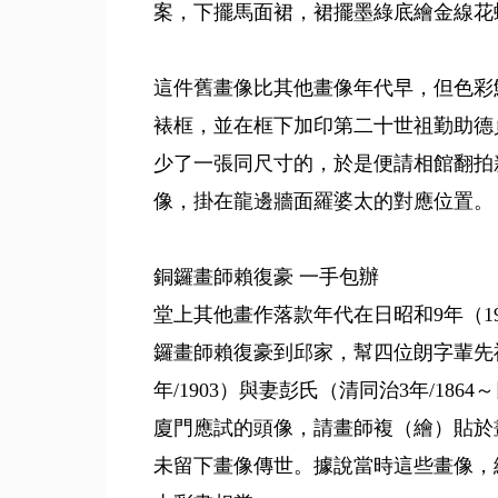
案，下擺馬面裙，裙擺墨綠底繪金線花
這件舊畫像比其他畫像年代早，但色彩
裱框，並在框下加印第二十世祖勤助德
少了一張同尺寸的，於是便請相館翻拍
像，掛在龍邊牆面羅婆太的對應位置。
銅鑼畫師賴復豪 一手包辦
堂上其他畫作落款年代在日昭和9年（19
鑼畫師賴復豪到邱家，幫四位朗字輩先祖
年/1903）與妻彭氏（清同治3年/18
廈門應試的頭像，請畫師複（繪）貼於
未留下畫像傳世。據說當時這些畫像，