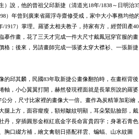
）說，他的曾祖父邱新捷（清道光18年/1838～日明治3
（1898）年曾到廣東省羅浮寺齋修受戒，家中大小事務均他
6年/1917）掌理。羅婆太相夫教子，持家有方，經營田產40
臨摹作畫，花了三天才完成一件大尺寸戴鳳冠穿官服的畫
價格；後來，另請畫師完成一張婆太穿大襟衫、一張新捷
像的邱其麟，民國83年取新捷公畫像翻拍時，在畫框背後
的捲軸，小心翼翼打開，赫然發現裡面就是長輩所說的羅婆
77公分，尺寸比家裡的畫像大一倍。畫作為炭精筆加彩繪
大腿上方，面容癯瘦，額頰皺紋明顯，耳朵緊貼臉部，戴
牡丹，穿插圓形金框紅底金字長命富貴四字；身著石青色
、胸口綴方補，繪文禽朝日搭配祥雲、蝙蝠、山水紋圖