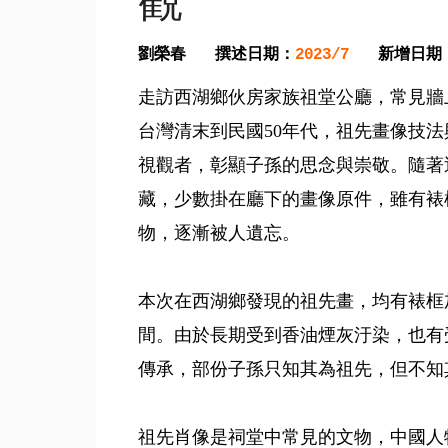
觀
劉榮春
撰述日期：
新增日期
2023/7
走訪西湖鄉伙房家族祖堂公廳，常見牆
台灣清末到民國50年代，祖先畫像技
視觀者，彰顯子孫的思念與崇敬。隨著
藏，少數掛在廳下的畫像原件，雖有裱
物，逐漸被人遺忘。
本次在西湖鄉發現的祖先畫，均有裱框
間。由於長期受到香油煙灰汙染，也有
傳承，部份子孫只知其為祖先，但不知
祖先肖像是祠堂中常見的文物，中國人