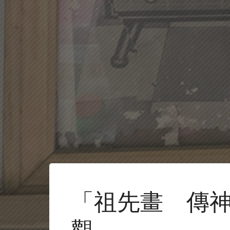
「祖先畫 傳