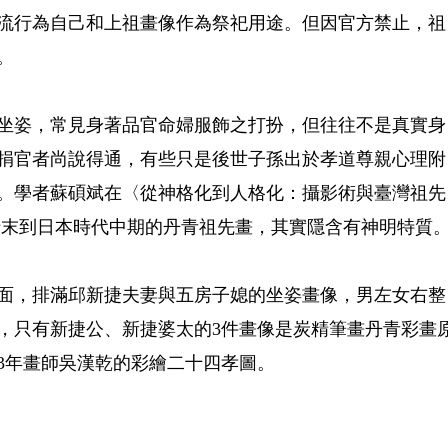
流行為自己和上祖畫像作為祭祀用途。但因官方禁止，祖
。
坐姿，常見身著品官命婦服飾之打扮，但往往不是真實身
捐官者尚說得通，有些只是後世子孫出於孝道尊親心理附
。學者蘇碩斌在〈從神格化到人格化：攝影術與臺灣祖先
清末到日本時代中期的丹青祖先畫，其實隱含有神明特質
面，排滿邱新捷夫妻與五房子媳的坐姿畫像，男左女右整
像，只有新捷公、新捷婆太的3件畫像是炭精筆畫丹青彩畫
83年畫師吳漢乾的彩繪二十四孝圖。