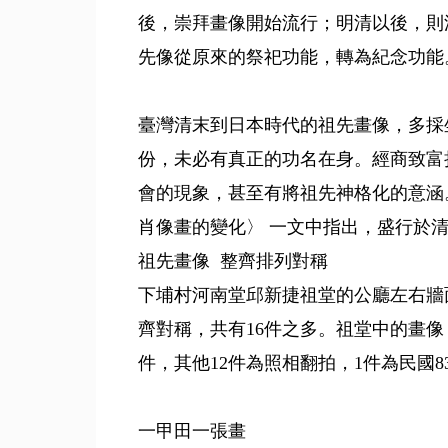
後，崇拜畫像開始流行；明清以後，則
先像從原來的祭祀功能，轉為紀念功能
臺灣清末到日本時代的祖先畫像，多採
份，未必有真正的功名在身。經商致富
會的現象，甚至有將祖先神格化的意涵
肖像畫的變化〉 一文中指出，盛行於
祖先畫像 整齊排列對稱
下埔村河南堂邱新捷祖堂的公廳左右牆
齊對稱，共有16件之多。祖堂中的畫
件，其他12件為照相翻拍，1件為民國
一甲田一張畫