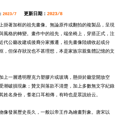
更新日期：
2023/8
：
2023/7
上掛著加框的祖先畫像。無論原件或翻拍的複製品，呈現
法與風格的轉變。畫作中的祖先，端坐椅上，穿搭正式，注
近代公廳改建或後裔分家搬遷，祖先畫像陸續收起或分
框，但保存狀況也不甚理想，本是家族宗親集體記憶的文
加上一層透明壓克力塑膠片或玻璃，懸掛於廳堂開放空
受潮破損現象；贊文與落款不清楚，加上多數無文字紀錄
其姓名身份，耆老口耳相傳，有時也是眾說紛云。
物像發展歷史長久，一般以帝王作為繪畫對象。唐宋以