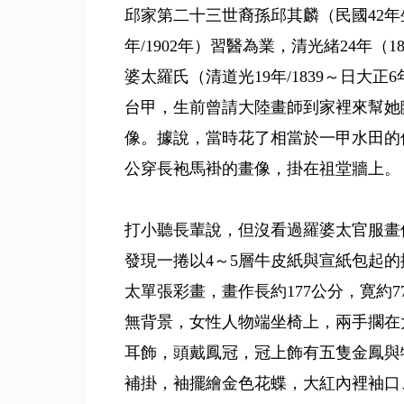
邱家第二十三世裔孫邱其麟（民國42年生
年/1902年）習醫為業，清光緒24年
婆太羅氏（清道光19年/1839～日大正
台甲，生前曾請大陸畫師到家裡來幫她
像。據說，當時花了相當於一甲水田的
公穿長袍馬褂的畫像，掛在祖堂牆上。
打小聽長輩說，但沒看過羅婆太官服畫
發現一捲以4～5層牛皮紙與宣紙包起
太單張彩畫，畫作長約177公分，寛約
無背景，女性人物端坐椅上，兩手擱在
耳飾，頭戴鳳冠，冠上飾有五隻金鳳與
補掛，袖擺繪金色花蝶，大紅內裡袖口