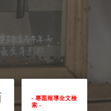
面
- 專題報導全文檢
索 -