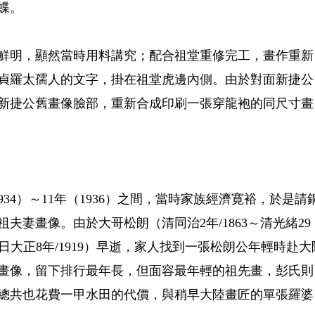
蝶。
鮮明，顯然當時用料講究；配合祖堂重修完工，畫作重新
貞羅太孺人的文字，掛在祖堂虎邊內側。由於對面新捷公
新捷公舊畫像臉部，重新合成印刷一張穿龍袍的同尺寸畫
34）～11年（1936）之間，當時家族經濟寛裕，於是請
夫妻畫像。由於大哥松朗（清同治2年/1863～清光緒29
64～日大正8年/1919）早逝，家人找到一張松朗公年輕時赴大
畫像，留下排行最年長，但面容最年輕的祖先畫，彭氏則
總共也花費一甲水田的代價，與稍早大陸畫匠的單張羅婆