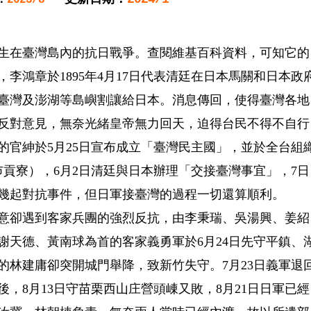
）發生在臺灣島內的抗日戰爭。查閱維基百科資料，可知它的
，李鴻章於1895年4月17日代表清廷在日本馬關和日本政
臺灣及澎湖等島嶼割讓給日本。消息傳回，使得臺灣各地
反對意見，無奈光緒皇帝無力回天，迫得台民不得不自行
的官紳於5月25日宣布成立「臺灣民主國」，並於全台組
巿貢寮），6月2日清廷與日本辦理「交接臺灣事宜」，7日
有幾起對抗事件，但日軍接臺灣的過程一切還算順利。
不意卻遇到客家兵團的強烈反抗，由李秉瑞、吳湯興、姜紹
謝天德、黃南球為首的客家義勇軍於6月24日先守平鎮、
的林建庸卻突開城門舉降，致新竹失守。7月23日義軍退
後，8月13日守苗栗西山庄營頭崠又敗，8月21日日軍已經