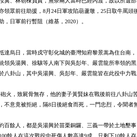
汝冀、林朝棟負責，無奈兩人當時已經內渡，故以所遺部
領眾前往助援，8月24日軍攻陷葫蘆墩，25日取牛罵頭
，日軍前行暫阻（維基，2020）。
並抵達烏日，當時戍守彰化城的臺灣知府黎景嵩為住台南，
統領吳湯興、徐驤等人南下與吳彭年、嚴雲龍所率領的黑
戰於八卦山，其中吳湯興、吳彭年、嚴雲龍皆在此役中力戰
面迎擊砲火，致屍骨無存，他的妻子黃賢妹在戰後前往八卦山
，不意竟被拒絕，隔8日後絕食而死，一門忠烈，令聞者
約百餘人，都是吳湯興於苗栗銅鑼、三義一帶於土地墾事
00餘人在這次戰役中死傷人數高達9成，只剩下10餘人存