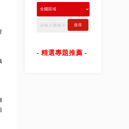
搜尋
府
- 精選專題推薦 -
織
湖
回