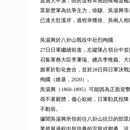
渡過大甲溪，由於這裡本應由候補道楊
眾新楚軍為抗爭主力，徐驤、吳湯興等亦
已達大肚溪岸，過程幸獲徐、吳兩人相助
吳湯興於八卦山戰役中壯烈殉國
27日日軍繼續前進，左縱隊占領台中
召集軍務大臣李秉瑞、總兵李惟義、大
旗軍於彰化會合，並於28日與日軍決
殉國（維基，2020）。
吳湯興（1860-1895）可能因為正
尋不著屍體，傷心欲絕，日軍勸其投降
不動容。
據聞吳湯興所領前往八卦山抗日的部眾
業發展過程中所培養的宗親或鄉勇，這1