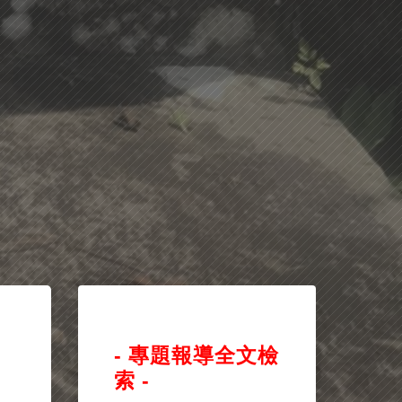
- 專題報導全文檢
索 -