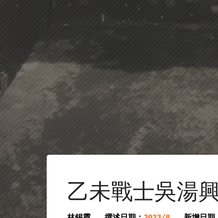
乙未戰士吳湯
林錫霞
撰述日期：
新增日期
2023/8