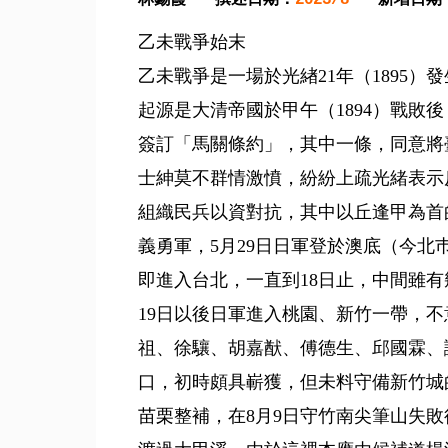
乙未戰爭始末
乙未戰爭是一場於光緖21年（1895
起源是大清帝國於甲午（1894）戰敗後
簽訂「馬關條約」，其中一條，同意將
士紳莫不群情激憤，紛紛上疏光緒表示
組織民兵以資對抗，其中以丘逢甲為首
義勇軍，5月29日日軍登於澳底（今北
即進入台北，一直到18日止，中間雖
19日以後日軍進入桃園、新竹一帶，
祖、徐驤、胡嘉猷、傅德生、邱國霖、
口，初時頗具嶄獲，但未料守備新竹城
苗栗整補，在8月9日守竹南尖筆山失敗