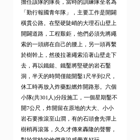
擔任該隊的隊長，當時的訓練隊全名為
「勤行報國青年隊」，主要工作是開闢
橫貫公路。在堅硬陡峭的大理石山壁上
開闢道路，工程艱鉅，他們必須先將繩
索的一頭綁在自己的腰上，另一頭再繫
於樹幹上，然後拉著繩索沿著山壁走下
去，再以鐵鎚、鐵鑿將堅硬的岩石鑿
洞，半天的時間僅能開鑿1尺半到2尺，
休工時再放入炸藥點燃炸開路形。六個
小隊(共301人)分段施工，一個星期鑿不
開7公尺，炸開留在原地的大大、小小
岩石要推滾至山澗，有的石頭會先彈上
樹梢再滾落，久久才傳來轟隆的聲響，
對於當時的他們來說感覺真好玩。