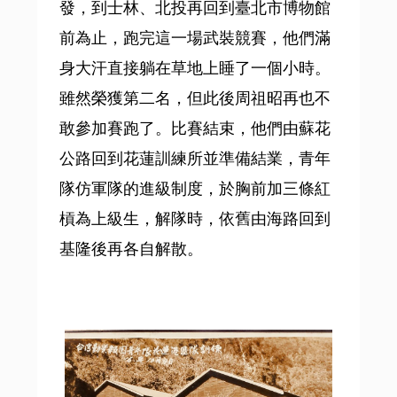
發，到士林、北投再回到臺北市博物館
前為止，跑完這一場武裝競賽，他們滿
身大汗直接躺在草地上睡了一個小時。
雖然榮獲第二名，但此後周祖昭再也不
敢參加賽跑了。比賽結束，他們由蘇花
公路回到花蓮訓練所並準備結業，青年
隊仿軍隊的進級制度，於胸前加三條紅
槓為上級生，解隊時，依舊由海路回到
基隆後再各自解散。