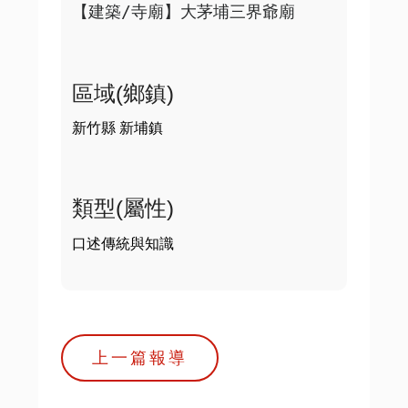
【建築/寺廟】大茅埔三界爺廟
區域(鄉鎮)
新竹縣 新埔鎮
類型(屬性)
口述傳統與知識
上一篇報導