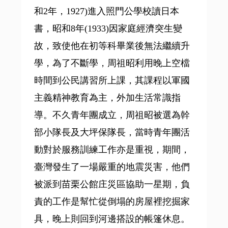
和2年，1927)進入照門公學校讀日本
書，昭和8年(1933)因家庭經濟突生變
故，致使他在初等科畢業後無法繼續升
學，為了不斷學，周祖昭利用晚上空檔
時間到公民講習所上課，其課程以軍國
主義精神教育為主，外加生活常識指
導。不久青年團成立，周祖昭被選為幹
部小隊長及大坪保隊長，當時青年團活
動對於服務訓練工作亦是重視，期間，
臺灣發生了一場嚴重的地震災害，他們
被派到苗栗公館庄災區協助一星期，負
責的工作是幫忙從倒塌的房屋裡挖掘家
具，晚上則回到河邊搭設的帳篷休息。