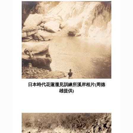
日本時代花蓮瀧見訓練所溪岸相片(周德
雄提供)