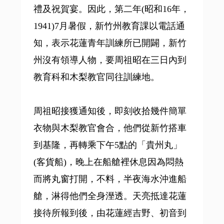
禮及祝賀宴。因此，第二年(昭和16年，
1941)7月暑假，新竹州教育課以電話通
知，表示花蓮青年訓練所已開闢，新竹
州沒有領導人物，要周祖昭在三日內到
教育科和木梨教官同往訓練地。
周祖昭接獲通知後，即刻收拾幾件簡單
衣物與木梨教官會合，他們從新竹搭車
到基隆，再轉乘下午5點的「貴州丸」
(客貨船)，晚上在船艙裡休息因為悶熱
而將丸窗打開，不料，半夜海水沖進船
艙，淋得他們全身溼透。天亮抵達花蓮
接待所報到後，由花蓮經吉野、初音到