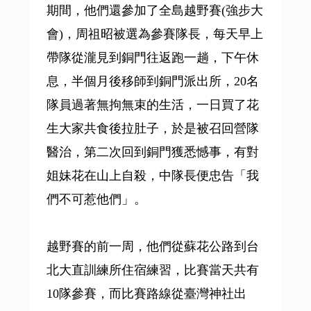
期間，他們還參加了全島越野賽(強步大
會)，周祖昭被選為參賽隊長，每天早上
帶隊從瀧見到銅門往返跑一趟，下午休
息，半個月後移師到銅門派出所，20名
隊員過著無拘無束的生活，一日買了花
生大家共食後拉肚子，於是被召回營隊
醫治，第二次回到銅門獲悉憾事，有對
姐妹花在山上自殺，中隊長便忠告「我
們不可惹他們」。
越野賽的前一周，他們從蘇花公路到台
北大直訓練所住宿練習，比賽當天共有
10隊參賽，而比賽路線從臺灣神社出