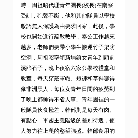
時，周祖昭代理青年團長(校長)在南寮
受訓，砲聲不斷，他和其他隊員以學校
敕語無人保護為由要求回家，此後，學
校也開始進行疏散教學，奉公工作越來
越多，老師們要帶小學生搬運竹子架防
空洞，周祖昭率領新埔鎮女青年到頭前
溪篩石子，晚上夜宿六家公學校禮堂和
教室，每天穿戴軍帽、短褲和草鞋曬得
像非洲黑人，每位女青年日間的疲勞到
了晚上都睡得不省人事。青年團裡的一
般隊員伙食極差，幹部則是每天有肉、
有點心，軍國主義階級的差別待遇，使
人努力往上爬的慾望強盛。幹部食用的