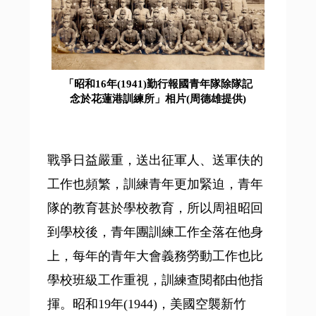
「昭和16年(1941)勤行報國青年隊除隊記
念於花蓮港訓練所」相片(周德雄提供)
戰爭日益嚴重，送出征軍人、送軍伕的
工作也頻繁，訓練青年更加緊迫，青年
隊的教育甚於學校教育，所以周祖昭回
到學校後，青年團訓練工作全落在他身
上，每年的青年大會義務勞動工作也比
學校班級工作重視，訓練查閱都由他指
揮。昭和19年(1944)，美國空襲新竹