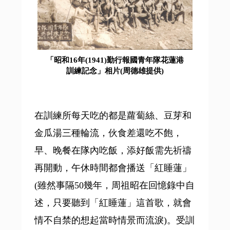
「昭和16年(1941)勤行報國青年隊花蓮港
訓練記念」相片(周德雄提供)
在訓練所每天吃的都是蘿蔔絲、豆芽和
金瓜湯三種輪流，伙食差還吃不飽，
早、晚餐在隊內吃飯，添好飯需先祈禱
再開動，午休時間都會播送「紅睡蓮」
(雖然事隔50幾年，周祖昭在回憶錄中自
述，只要聽到「紅睡蓮」這首歌，就會
情不自禁的想起當時情景而流淚)。受訓