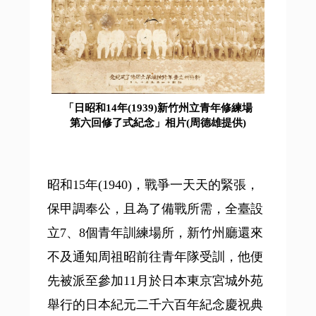
「日昭和14年(1939)新竹州立青年修練場
第六回修了式紀念」相片(周德雄提供)
昭和15年(1940)，戰爭一天天的緊張，
保甲調奉公，且為了備戰所需，全臺設
立7、8個青年訓練場所，新竹州廳還來
不及通知周祖昭前往青年隊受訓，他便
先被派至參加11月於日本東京宮城外苑
舉行的日本紀元二千六百年紀念慶祝典