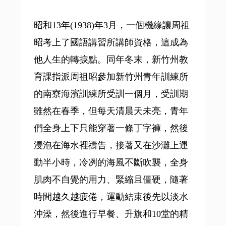
昭和13年(1938)年3月，一個機緣讓周祖
昭考上了國語講習所講師資格，這成為
他人生的轉捩點。同年冬末，新竹州教
育課指派周祖昭參加新竹州青年訓練所
的南寮海濱訓練所受訓一個月，受訓期
雖然在春季，但每天清晨天未亮，青年
們全身上下只能穿著一條丁字褲，然後
浸泡在海水裡禱告，接著又在沙灘上運
動半小時，冷冽的海風不斷吹襲，全身
肌肉不自覺的用力、緊縮且僵硬，隨著
時間越久越疲倦，運動結束後先以淡水
沖澡，然後進行早餐、升旗和10堂的精