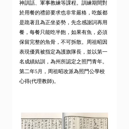
神訓話、軍事教練等課程。訓練期間對
於用餐的禮節要求也非常嚴格，吃飯都
是跪著且為正坐姿勢，先念感謝詞再用
餐，每餐只能吃半飽，如果有魚，必須
保留完整的魚骨，不可拆散。周祖昭因
表現優異被指定為護旗隊長，並以第一
名成績結訓，為州所認定之照門青年。
第二年5月，周祖昭改派為照門公學校
心得(代理教師)。