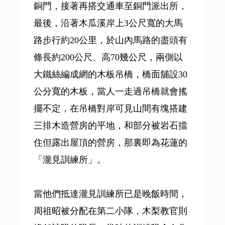
銅門，接著再搭交通車至銅門派出所，
最後，沿著木瓜溪岸上3公尺寬的大馬
路步行約20公里，於山內馬路的盡頭有
條長約200公尺、高70幾公尺，兩側以
大鐵絲編成網的木板吊橋，橋面舖設30
公分寬的木板，當人一走過吊橋就會搖
擺不定，在吊橋對岸可見山間有塊搭建
三排木造營房的平地，和部分被岩石擋
住但露出屋頂的營房，那裏即為花蓮的
「瀧見訓練所」。
當他們抵達瀧見訓練所已是晚飯時間，
周祖昭被分配在第二小隊，木梨教官則