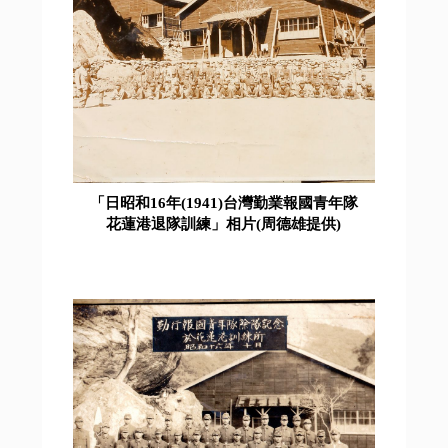
「日昭和16年(1941)台灣勤業報國青年隊
花蓮港退隊訓練」相片(周德雄提供)