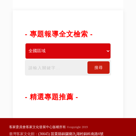
- 專題報導全文檢索 -
搜尋
- 精選專題推薦 -
客家委員會客家文化發展中心版權所有
©copyright 2019
臺灣客家文化館：
(36645) 苗栗縣銅鑼鄉九湖村銅科南路6號