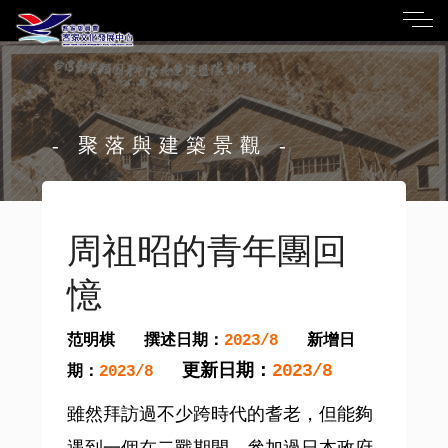
- 聚落與建築景觀 -
周祖昭的青年團回
憶
范明棋
撰述日期：
新增日
2023/8
更新日期：
2023/8
期：
2023/8
雖然拜訪過不少跨時代的耆老，但能夠