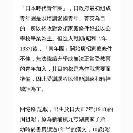
「日本時代青年團」，日政府最初組成
青年團是以培訓愛國青年、菁英為目
的，所以招收對象須家庭條件好並以公
學校畢業為主。但進入戰期(昭和12年，
1937)後，「青年團」開始廣招家庭條件
不佳，無法繼續升學或無法正常受教育
的青年加入，其目的都是為作戰需要而
準備，因此受訓課程以體能訓練和精神
喊話為主。
回憶錄 記載，出生於日大正7年(1918)的
周祖昭，原為新埔鎮九芎湖農家子弟，
幼時於書房讀過1年半的漢文，10歲(昭