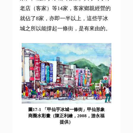
老店（客家）等14家，客家鄉親經營的
就佔了8家，亦即一半以上，這些芋冰
城之所以能撐起一條街，是有來由的。
圖17-1 「甲仙芋冰城一條街」甲仙形象
商圈水彩畫（陳正利繪，2008，游永福
提供）