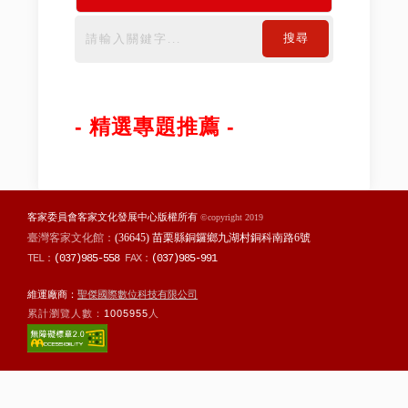
搜尋
- 精選專題推薦 -
客家委員會客家文化發展中心版權所有
©copyright 2019
臺灣客家文化館：
(36645) 苗栗縣銅鑼鄉九湖村銅科南路6號
TEL：
(037)985-558
FAX：
(037)985-991
維運廠商：
聖傑國際數位科技有限公司
累計瀏覽人數：
1005955
人