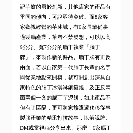
記芋餅的勇於創新，其他店家的產品有
雷同的傾向，可說亟待突破。而8家客
家鄉親經營的芋冰城，有6家長輩從事
過製腦產業，筆者不禁發想，可以以高
9公分、寬7公分的腦丁執業「腦丁
牌」，來製作新的餅品。腦丁牌有正反
兩面，若以自家第一代腦丁長輩的名字
與從業地點來開模，就可開創出深具自
家特色的腦丁冰淇淋銅鑼燒，及正反兩
面兩個一套的腦丁芋泥餅，如此產品不
但有了區隔，更可將家族遷遷移移從事
製腦產業的精采打拼故事，以解說牌、
DM或電視牆分享出來。那麼，6家腦丁