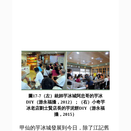
圖17-7（左）統帥芋冰城阿忠哥的芋冰
DIY（游永福攝，2012）；（右）小奇芋
冰老店劉士賢店長的芋泥餅DIY（游永福
攝，2015）
甲仙的芋冰城發展到今日，除了江記舊