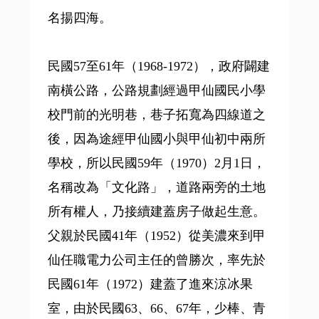
名揚四海。
民國57至61年（1968-1972），政府闢建
南橫公路，公路規劃經過甲仙國民小學
校門前的光明巷，巷子拓寬為四線道之
後，因為途經甲仙國小與甲仙初中兩所
學校，所以民國59年（1970）2月1日，
名稱改為「文化路」，道路兩旁的土地
所有權人，乃接續建蓋房子做起生意。
父親於民國41年（1952）從美濃來到甲
仙任職電力公司主任的曾勝次，率先於
民國61年（1972）建蓋了進來涼冰果
室，由於民國63、66、67年，少棒、青