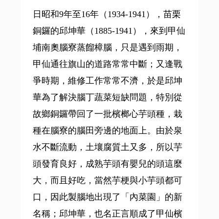
日昭和9年至16年（1934-1941），苗栗
銅鑼的邱坤華（1885-1941），來到甲仙
埔南奧腦寮蒸餾樟腦，只是遇到雨期，
甲仙通往旗山的道路常常中斷；又逢戰
爭時期，維修工作常常不濟，於是邱坤
華為了解決腦丁蔬菜短缺問題，特別從
故鄉銅鑼帶回了一批檳榔心芋頭種，栽
種在腦寮的腦田旁邊的地面上。由於泉
水不斷流動，土壤腐質土又多，所以芋
頭發育良好，成熟芋頭有嬰兒的頭這麼
大，而且好吃，當然芋梗與小芋頭都可
口，因此製腦地出現了「內菜園」的新
名稱；邱坤華，也名正言順成了甲仙檳