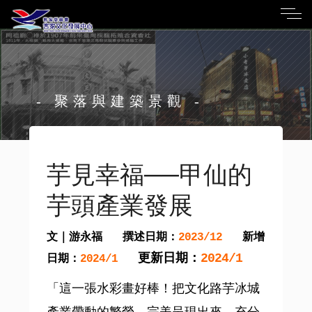
- 聚落與建築景觀 -
芋見幸福──甲仙的
芋頭產業發展
文｜游永福
撰述日期：
新增
2023/12
更新日期：
2024/1
日期：
2024/1
「這一張水彩畫好棒！把文化路芋冰城