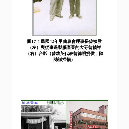
圖17-4 民國42年甲仙農會理事長曾禎雲
（左）與從事過製腦產業的大哥曾禎祥
（右）合影（曾幼英代表曾德明提供，陳
誌誠掃描）