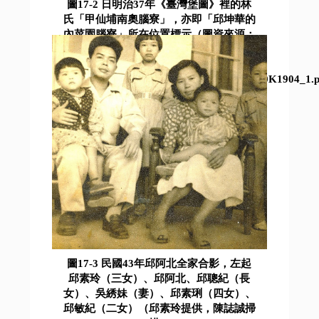
圖17-2 日明治37年《臺灣堡圖》裡的林
氏「甲仙埔南奧腦寮」，亦即「邱坤華的
內菜園腦寮」所在位置標示（圖資來源：
中央研究院人社中心地理資訊科學研究專
題中心，臺灣堡圖
http//gissrv5.sinica.edu.tw/GoogleApp/JM20K1904_1
2020/9/17瀏覽，游永福編輯）
圖17-3 民國43年邱阿北全家合影，左起
邱素玲（三女）、邱阿北、邱聰紀（長
女）、吳綉妹（妻）、邱素琍（四女）、
邱敏紀（二女）（邱素玲提供，陳誌誠掃