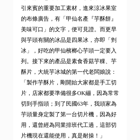
引來賓的重要加工素材，進來涼冰果室
的布條廣告，有「甲仙名產『芋酥餅』
美味可口」的文字，便可見證。而更早
與芋頭有關的冰品是四果冰，亦即「剉
冰」，好吃的甲仙檳榔心芋頭一定要入
列。接下來的產品是素食香菇芋粿、芋
酥片，大統芋冰城的第一代老闆娘說：
「製作芋酥片，剛開始大家都是手工切
片，店家都要準備很多OK繃，因為常常
切到手指頭；到了民國63年，我頭家為
芋頭量身定製了第一台切片機，因為好
用，還曾經為同業排班代工過，這部切
片機現在還能使用，真是耐操！」