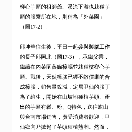
榔心芋頭的祖師爺。溪流下游也栽種芋
頭的腦寮所在地，則稱為「外菜園」
（圖17-2）。
邱坤華往生後，平日一起參與製腦工作
的長子邱阿北（圖17-3），承繼父業，
繼續在內菜園蒸餾樟腦並栽種檳榔心芋
頭。戰後，天然樟腦已經不敵價廉的合
成樟腦，銷售量銳減，定居甲仙的腦丁
為了維生，開始在山坡地種植芋頭。產
出的芋頭有鬆、粉、Q特色，送往旗山
與台南市場銷售，廣受消費者歡迎，甲
仙鄉內乃掀起了芋頭種植熱潮。然而，