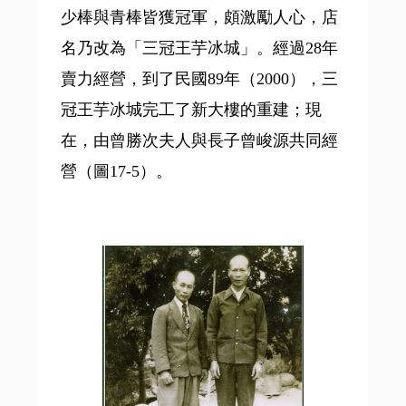
少棒與青棒皆獲冠軍，頗激勵人心，店
名乃改為「三冠王芋冰城」。經過28年
賣力經營，到了民國89年（2000），三
冠王芋冰城完工了新大樓的重建；現
在，由曾勝次夫人與長子曾峻源共同經
營（圖17-5）。