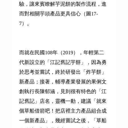
驗，讓來賓瞭解芋泥餅的製作流程，進
而對相關芋頭產品更具信心（圖17-
7）。
而就在民國108年（2019），年輕第二
代新設立的「江記舊記芋餅」，因為勇
於思考並嘗試，終於研發出「炸芋餅」
新產品；接著，輔導產業發展的果俐文
創執行長陳郁涵，見到很有特色的「江
記舊記」店名，靈機一動，建議「就來
個草船借箭吧！把店裡主力產品組合成
一個新產品」，幾經嘗試之後，「草船