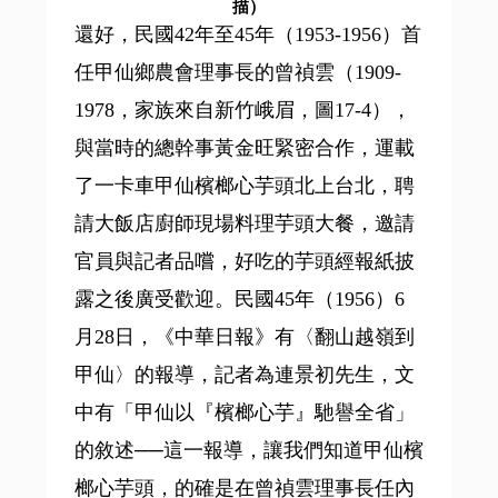
描）
還好，民國42年至45年（1953-1956）首
任甲仙鄉農會理事長的曾禎雲（1909-
1978，家族來自新竹峨眉，圖17-4），
與當時的總幹事黃金旺緊密合作，運載
了一卡車甲仙檳榔心芋頭北上台北，聘
請大飯店廚師現場料理芋頭大餐，邀請
官員與記者品嚐，好吃的芋頭經報紙披
露之後廣受歡迎。民國45年（1956）6
月28日，《中華日報》有〈翻山越嶺到
甲仙〉的報導，記者為連景初先生，文
中有「甲仙以『檳榔心芋』馳譽全省」
的敘述──這一報導，讓我們知道甲仙檳
榔心芋頭，的確是在曾禎雲理事長任內