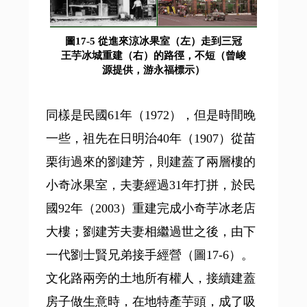
圖17-5 從進來涼冰果室（左）走到三冠
王芋冰城重建（右）的路徑，不短（曾峻
源提供，游永福標示）
同樣是民國61年（1972），但是時間晚
一些，祖先在日明治40年（1907）從苗
栗街過來的劉建芳，則建蓋了兩層樓的
小奇冰果室，夫妻經過31年打拼，於民
國92年（2003）重建完成小奇芋冰老店
大樓；劉建芳夫妻相繼過世之後，由下
一代劉士賢兄弟接手經營（圖17-6）。
文化路兩旁的土地所有權人，接續建蓋
房子做生意時，在地特產芋頭，成了吸