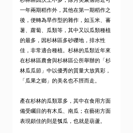
杉林區因沃土不多，除月美聚落附近可
一年兩期稻作外，其他在第一期稻作之
後，便轉為旱作型的雜作，如玉米、蕃
薯、蘿蔔、瓜類等，其中又以瓜類種植
的最多，因杉林區多砂礫地，排水性
佳，非常適合種植。杉林的瓜類近年來
在杉林區農會與杉林區公所舉辦的「杉
林瓜瓜節」中以優秀的質量大放異彩，
「瓜果之鄉」的美名也不脛而走。
產在杉林的瓜類眾多，其中在食用方面
備受矚目的有木瓜、南瓜；在藝術方面
表現頗佳的則是瓠瓜，也就是葫蘆。