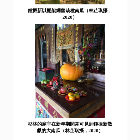
鍾振新以棚架網室栽種南瓜（林芷琪攝，
2020）
杉林的廟宇在新年期間常可見到鍾振新敬
獻的大南瓜（林芷琪攝，2020）