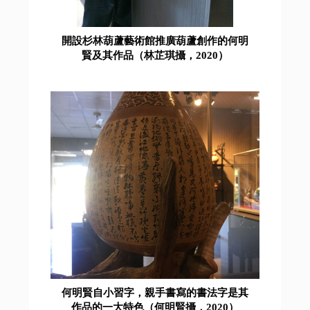
開設杉林葫蘆藝術館推廣葫蘆創作的何明
賢及其作品（林芷琪攝，2020）
何明賢自小習字，親手書寫的書法字是其
作品的一大特色（何明賢攝，2020）