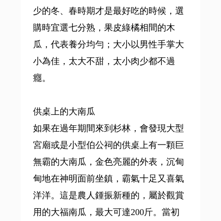
少的冬、春時期才是最好吃的時候，選
購時宜選七分熟，果皮綠橘相間的木
瓜，代表養分均勻；大小以男性手掌大
小為佳，太大不甜，太小肉少都不過
癮。
供桌上的大南瓜
如果在過年期間來到杉林，會發現大型
宮廟或是小型伯公祠的供桌上有一顆巨
無霸的大南瓜，金色亮麗的外表，沉甸
甸地在神明面前坐鎮，霸氣十足又喜氣
洋洋。這是農人鍾振新種的，屬於觀賞
用的大福南瓜，最大可達200斤。當初