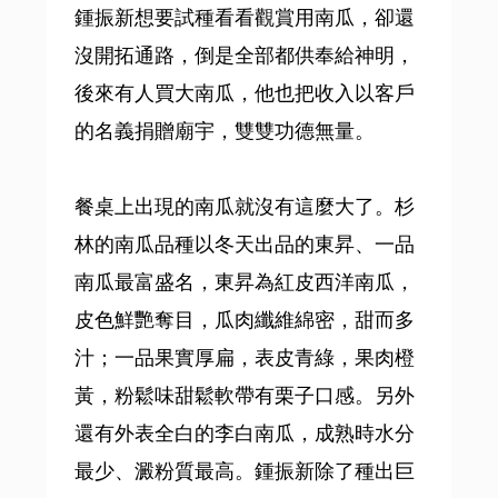
鍾振新想要試種看看觀賞用南瓜，卻還
沒開拓通路，倒是全部都供奉給神明，
後來有人買大南瓜，他也把收入以客戶
的名義捐贈廟宇，雙雙功德無量。
餐桌上出現的南瓜就沒有這麼大了。杉
林的南瓜品種以冬天出品的東昇、一品
南瓜最富盛名，東昇為紅皮西洋南瓜，
皮色鮮艷奪目，瓜肉纖維綿密，甜而多
汁；一品果實厚扁，表皮青綠，果肉橙
黃，粉鬆味甜鬆軟帶有栗子口感。另外
還有外表全白的李白南瓜，成熟時水分
最少、澱粉質最高。鍾振新除了種出巨