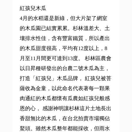
紅孩兒木瓜
4月的水稻還是新綠，但大片架了網室
的木瓜園已結實累累。杉林溫差大、土
壤排水性佳，含有豐富鐵質，所以產出
的木瓜甜度很高，平均有12度以上，8
月至11月間更可達到13度。 杉林區農會
以日昇種研發出的台農二號木瓜為主，
打造「紅孩兒」木瓜品牌， 紅孩兒被菩
薩收為金童，以此命名代表著每一顆果
肉通紅的木瓜都懷有瓜農如紅孩兒般感
恩的心， 感謝神明讓杉林這片土地長出
香甜無比的木瓜，在台北拍賣市場獨佔
鰲頭。雖然木瓜整年都能採收，但雨水