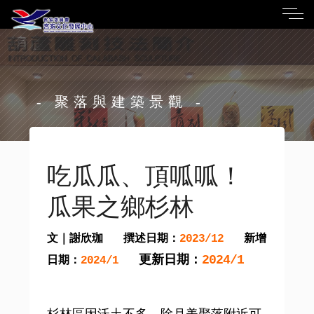
- 聚落與建築景觀 -
吃瓜瓜、頂呱呱！
瓜果之鄉杉林
文｜謝欣珈
撰述日期：
新增
2023/12
更新日期：
2024/1
日期：
2024/1