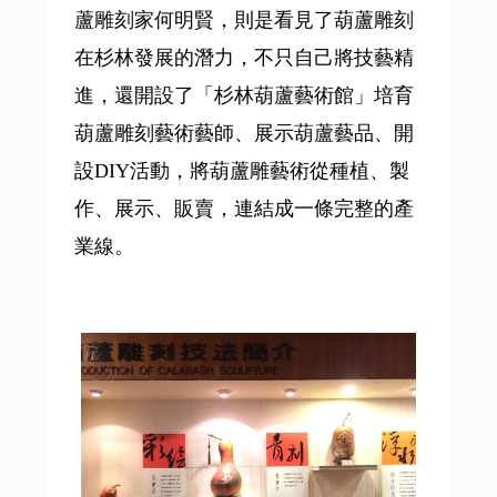
蘆雕刻家何明賢，則是看見了葫蘆雕刻
在杉林發展的潛力，不只自己將技藝精
進，還開設了「杉林葫蘆藝術館」培育
葫蘆雕刻藝術藝師、展示葫蘆藝品、開
設DIY活動，將葫蘆雕藝術從種植、製
作、展示、販賣，連結成一條完整的產
業線。