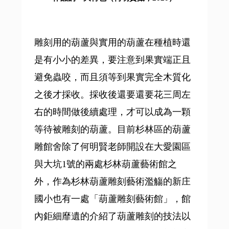
雕刻用的葫蘆與實用的葫蘆在種植時還
是有小小的差異，要注意到果實端正且
避免蟲咬，而且須等到果實完全木質化
之後才採收。採收後還要還要花三周左
右的時間做後續處理，才可以成為一顆
等待被雕刻的葫蘆。目前杉林區的葫蘆
雕館舍除了何明賢老師開設在大愛園區
與大坑1號的兩處杉林葫蘆藝術館之
外，作為杉林葫蘆雕刻藝術濫觴的新庄
國小也有一處「葫蘆雕刻藝術館」，館
內鉅細靡遺的介紹了葫蘆雕刻的技法以