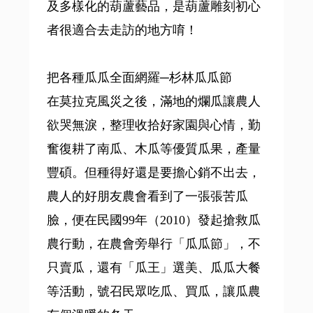
及多樣化的葫蘆藝品，是葫蘆雕刻初心
者很適合去走訪的地方唷！
把各種瓜瓜全面網羅─杉林瓜瓜節
在莫拉克風災之後，滿地的爛瓜讓農人
欲哭無淚，整理收拾好家園與心情，勤
奮復耕了南瓜、木瓜等優質瓜果，產量
豐碩。但種得好還是要擔心銷不出去，
農人的好朋友農會看到了一張張苦瓜
臉，便在民國99年（2010）發起搶救瓜
農行動，在農會旁舉行「瓜瓜節」，不
只賣瓜，還有「瓜王」選美、瓜瓜大餐
等活動，號召民眾吃瓜、買瓜，讓瓜農