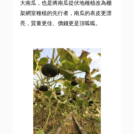
大南瓜，也是將南瓜從伏地種植改為棚
架網室種植的先行者，南瓜的表皮更漂
亮，質量更佳、價錢更是頂呱呱。