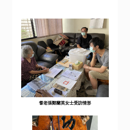
耆老張鄭蘭英女士受訪情形