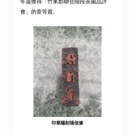
年還獲得「竹東郡聯合階段茶園品評
會」的壹等賞。
印章陽刻張信連