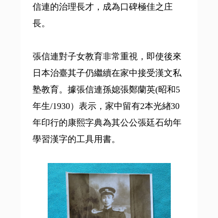
信連的治理長才，成為口碑極佳之庄
長。
張信連對子女教育非常重視，即使後來
日本治臺其子仍繼續在家中接受漢文私
塾教育。據張信連孫媳張鄭蘭英(昭和5
年生/1930）表示，家中留有2本光緖30
年印行的康熙字典為其公公張廷石幼年
學習漢字的工具用書。