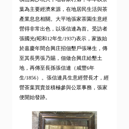
葉為主要經濟來源，在地居民生活與茶
產業息息相關。大平地張家茶園生意經
營得非常出色，以張信連為首。受訪者
張國光(昭和12年生/1937)表示，家族始
於嘉慶年間合興庄招佃墾戶張琳生，傳
至其長男張乃賜，佃做合興庄給墾土
地，再傳至長孫張信連（咸豐6年
生/1856）。張信連具生意經營長才，經
營茶葉買賣並積極參與公眾事務，張家
便開始發跡。