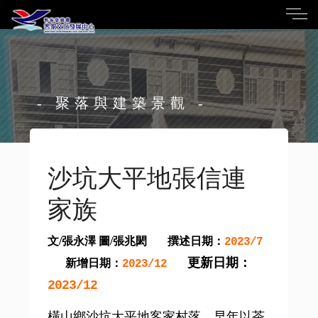
- 聚落與建築景觀 -
沙坑大平地張信連
家族
文/張永澤 圖/張兆閎
撰述日期：
2023/7
更新日期：
新增日期：
2023/12
2023/12
橫山鄉沙坑大平地客家村落，早年以茶