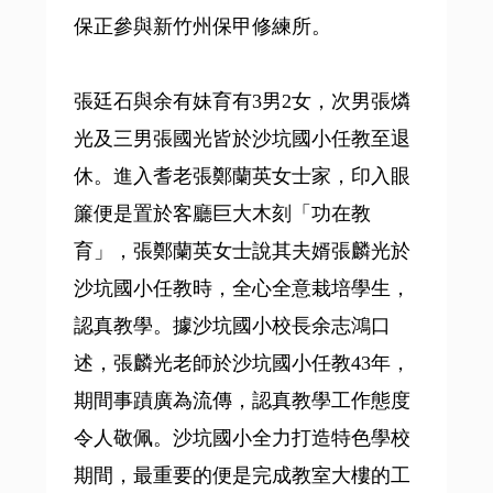
保正參與新竹州保甲修練所。
張廷石與余有妹育有3男2女，次男張燐
光及三男張國光皆於沙坑國小任教至退
休。進入耆老張鄭蘭英女士家，印入眼
簾便是置於客廳巨大木刻「功在教
育」，張鄭蘭英女士說其夫婿張麟光於
沙坑國小任教時，全心全意栽培學生，
認真教學。據沙坑國小校長余志鴻口
述，張麟光老師於沙坑國小任教43年，
期間事蹟廣為流傳，認真教學工作態度
令人敬佩。沙坑國小全力打造特色學校
期間，最重要的便是完成教室大樓的工