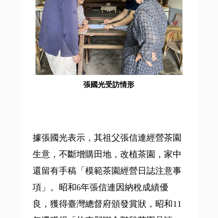
張國光受訪情形
據張國光表示，其祖父張信連經營茶園
生意，不斷增購田地，改植茶園，家中
還留有手稿「模範茶園經營日誌注意事
項」。昭和6年張信連因納稅成績優
良，獲得臺灣總督府頒發賞狀，昭和11