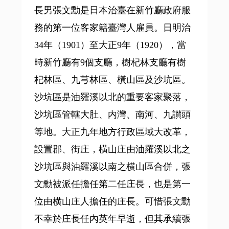
長男張文勳是日本治臺在新竹廳政府服
務的第一位客家籍臺灣人雇員。日明治
34年（1901）至大正9年（1920），當
時新竹廳有9個支廳，樹杞林支廳有樹
杞林區、九芎林區、橫山區及沙坑區。
沙坑區是油羅溪以北的重要客家聚落，
沙坑區管轄大肚、内灣、南河、九讃頭
等地。大正九年地方行政區域大改革，
設置郡、街庄，橫山庄由油羅溪以北之
沙坑區與油羅溪以南之横山區合併，張
文勳被派任擔任第二任庄長，也是第一
位由横山庄人擔任的庄長。可惜張文勳
不幸於庄長任內英年早逝，但其承續張