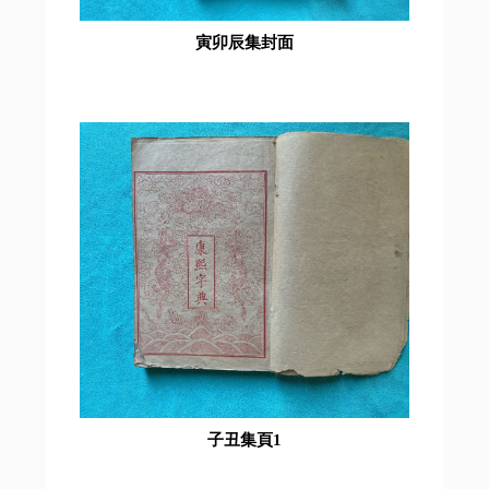
寅卯辰集封面
子丑集頁1