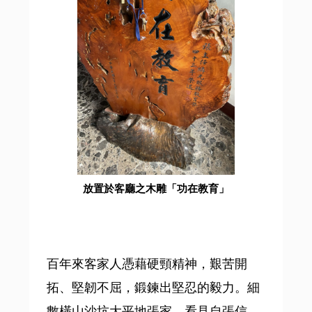
放置於客廳之木雕「功在教育」
百年來客家人憑藉硬頸精神，艱苦開
拓、堅韌不屈，鍛鍊出堅忍的毅力。細
數橫山沙坑大平地張家，看見自張信