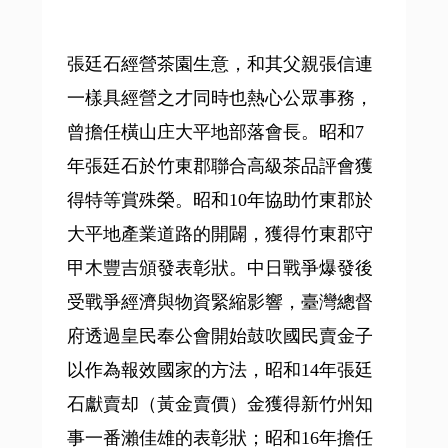
張廷石經營茶園生意，和其父親張信連
一樣具經營之才同時也熱心公眾事務，
曾擔任橫山庄大平地部落會長。昭和7
年張廷石於竹東郡聯合高級茶品評會獲
得特等賞殊榮。昭和10年協助竹東郡於
大平地產業道路的開闢，獲得竹東郡守
甲木豐吉頒發表彰狀。中日戰爭爆發後
受戰爭經濟與物資緊縮影響，臺灣總督
府透過皇民奉公會開始鼓吹國民賣金子
以作為報效國家的方法，昭和14年張廷
石獻賣却（黃金賣價）金獲得新竹州知
事一番瀨佳雄的表彰狀；昭和16年擔任