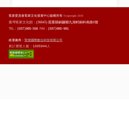
客家委員會客家文化發展中心版權所有
©copyright 2019
臺灣客家文化館：
(36645) 苗栗縣銅鑼鄉九湖村銅科南路6號
TEL：
(037)985-558
FAX：
(037)985-991
維運廠商：
聖傑國際數位科技有限公司
累計瀏覽人數：
1005944
人