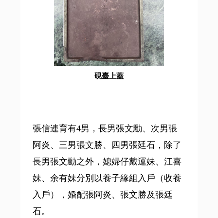
硯臺上蓋
張信連育有4男，長男張文勳、次男張
阿炎、三男張文勝、四男張廷石，除了
長男張文勳之外，媳婦仔戴運妹、江喜
妹、余有妹分別以養子緣組入戶（收養
入戶），婚配張阿炎、張文勝及張廷
石。