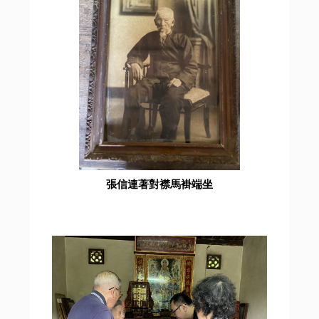
張信連著對襟馬褂端坐