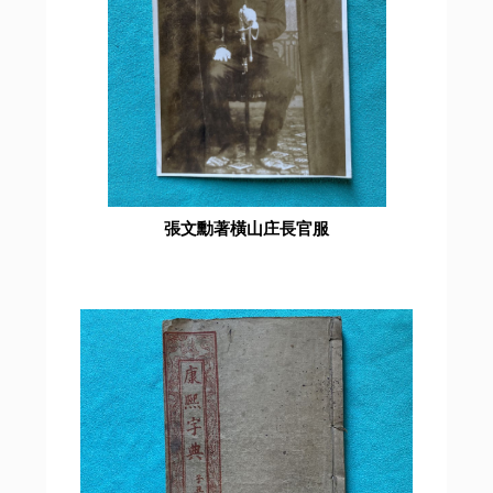
張文勳著橫山庄長官服