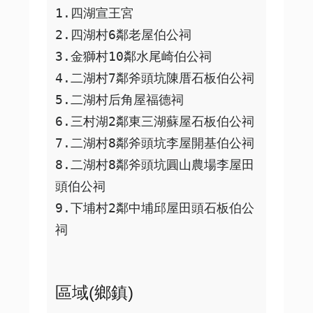
1.四湖宣王宮

2.四湖村6鄰老屋伯公祠

3.金獅村10鄰水尾崎伯公祠

4.二湖村7鄰斧頭坑陳厝石板伯公祠

5.二湖村后角屋福德祠

6.三村湖2鄰東三湖蘇屋石板伯公祠

7.二湖村8鄰斧頭坑李屋開基伯公祠

8.二湖村8鄰斧頭坑圓山農場李屋田
頭伯公祠

9.下埔村2鄰中埔邱屋田頭石板伯公
祠
區域(鄉鎮)