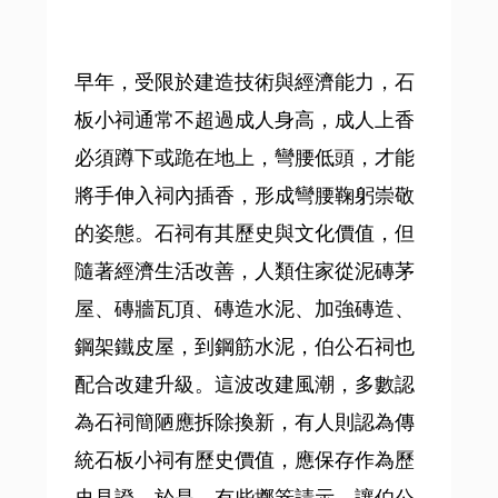
早年，受限於建造技術與經濟能力，石
板小祠通常不超過成人身高，成人上香
必須蹲下或跪在地上，彎腰低頭，才能
將手伸入祠內插香，形成彎腰鞠躬崇敬
的姿態。石祠有其歷史與文化價值，但
隨著經濟生活改善，人類住家從泥磚茅
屋、磚牆瓦頂、磚造水泥、加強磚造、
鋼架鐵皮屋，到鋼筋水泥，伯公石祠也
配合改建升級。這波改建風潮，多數認
為石祠簡陋應拆除換新，有人則認為傳
統石板小祠有歷史價值，應保存作為歷
史見證。於是，有些擲筊請示，讓伯公