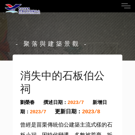
- 聚落與建築景觀 -
消失中的石板伯公
祠
劉榮春
撰述日期：
新增日
2023/7
更新日期：
2023/8
期：
2023/7
曾經是苗栗傳統伯公建築主流式樣的石