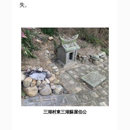
失。
三湖村東三湖蘇屋伯公