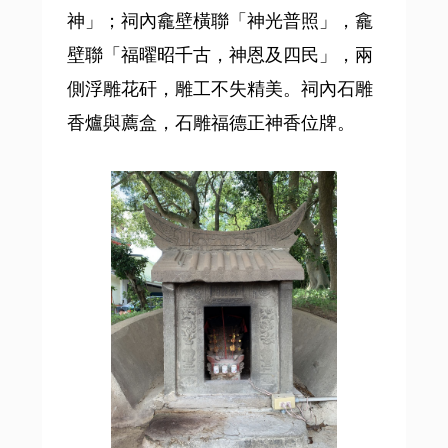
神」；祠內龕壁橫聯「神光普照」，龕
壁聯「福曜昭千古，神恩及四民」，兩
側浮雕花矸，雕工不失精美。祠內石雕
香爐與薦盒，石雕福德正神香位牌。