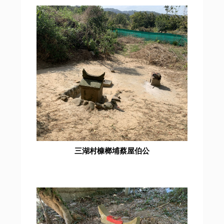
三湖村槺榔埔蔡屋伯公