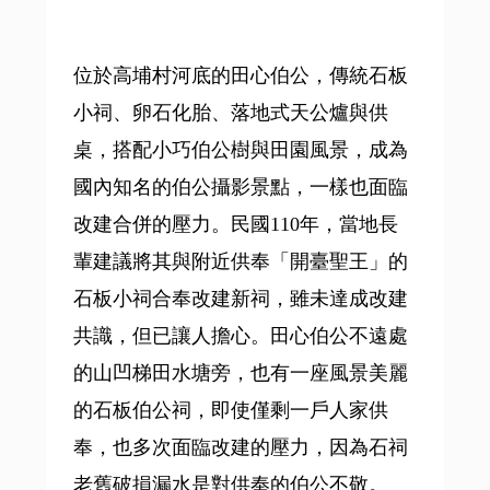
位於高埔村河底的田心伯公，傳統石板
小祠、卵石化胎、落地式天公爐與供
桌，搭配小巧伯公樹與田園風景，成為
國內知名的伯公攝影景點，一樣也面臨
改建合併的壓力。民國110年，當地長
輩建議將其與附近供奉「開臺聖王」的
石板小祠合奉改建新祠，雖未達成改建
共識，但已讓人擔心。田心伯公不遠處
的山凹梯田水塘旁，也有一座風景美麗
的石板伯公祠，即使僅剩一戶人家供
奉，也多次面臨改建的壓力，因為石祠
老舊破損漏水是對供奉的伯公不敬。