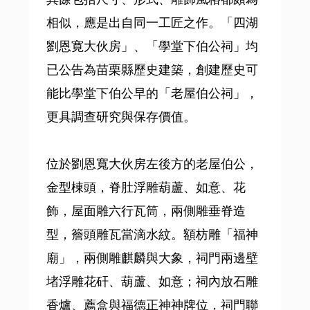
相似，應是出自同一工匠之作。「四湖
劉恩寛大伙房」、「學堂下伯公祠」均
已公告為苗栗縣歷史建築，創建歷史可
能比學堂下伯公早的「老屋伯公祠」，
更具調查研究與保存價值。
位於劉恩寬大伙房左後方的老屋伯公，
金型棟頭，脊肚浮雕葫蘆、如意、花
飾，屋面雕六行瓦筒，兩側雕垂脊造
型，簷頭雕瓦當滴水紋。額枋雕「福神
廟」，兩側雕麒麟與大象，祠門兩邊壁
堵浮雕花矸、葫蘆、如意；祠內放石雕
香爐、薦盒與福德正神神牌位，祠門聯