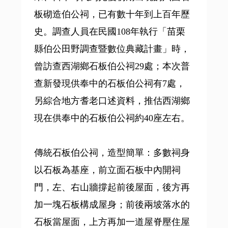
板砌造伯公祠，已有數十年到上百年歷
史。調查人員在民國108年執行「苗栗
縣伯公田野調查暨數位典藏計畫」時，
曾訪查西湖鄉石板伯公祠29處；本次普
查新發現供奉中的石板伯公祠有7處，
另綜合地方耆老口述資料，推估西湖鄉
現在供奉中的石板伯公祠約40座左右。
傳統石板伯公祠，造型簡單：多數祠身
以石板為基座，前立面石板中內開祠
門，左、右山牆撐起前後屋面，後方再
加一塊石板構成屋身；前後兩坡落水的
石板當屋面，上方再加一道屋脊壓住屋