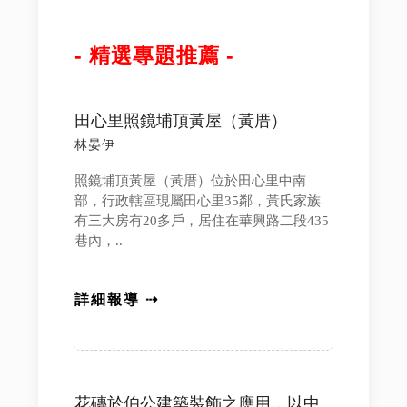
- 精選專題推薦 -
田心里照鏡埔頂黃屋（黃厝）
林晏伊
照鏡埔頂黃屋（黃厝）位於田心里中南
部，行政轄區現屬田心里35鄰，黃氏家族
有三大房有20多戶，居住在華興路二段435
巷內，..
詳細報導 ⇢
花磚於伯公建築裝飾之應用，以中