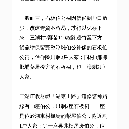
一般而言，石板伯公祠因信仰圈戶口數
少，改建籌資不容易，才得以保存下
來。三湖村2鄰苗119線路邊竹叢下方，
後龕壁保留完整浮雕伯公神像的石板伯
公祠，信仰圈只剩2戶人家；同村8鄰槺
榔埔蔡屋後方的石板祠，也一樣剩2戶
人家。
二湖庄收冬戲「湖東上路」這條請神路
線有18座伯公，只剩2座石板祠：一座
是位於湖東村楓廚的彭屋伯公，附近剩
1戶人家；另一座吳兆楨屋邊伯公，位