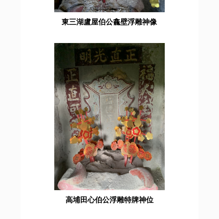
東三湖盧屋伯公龕壁浮雕神像
高埔田心伯公浮雕特牌神位