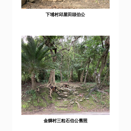
下埔村邱屋田頭伯公
金獅村三粒石伯公舊照