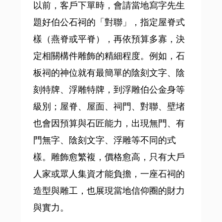
以前，客戶下單時，會請當地寫字先生
題好伯公石祠的「對聯」，指定屋脊式
樣（燕脊或平脊），再依預算多寡，決
定相關構件雕飾的精細程度。例如，石
板祠的神位就有最簡單的陰刻文字、陰
刻特牌、浮雕特牌，到浮雕伯公金身等
級別；屋脊、屋面、祠門、對聯、壁堵
也會因預算與石匠能力，出現無門、有
門無字、陰刻文字、浮雕等不同的式
樣。雕飾愈繁複，價格愈高，只有大戶
人家或眾人集資才能負擔，一座石祠的
造型與雕工，也展現當地信仰圈的財力
與實力。