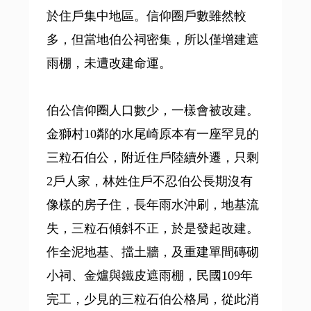
於住戶集中地區。信仰圈戶數雖然較
多，但當地伯公祠密集，所以僅增建遮
雨棚，未遭改建命運。
伯公信仰圈人口數少，一樣會被改建。
金獅村10鄰的水尾崎原本有一座罕見的
三粒石伯公，附近住戶陸續外遷，只剩
2戶人家，林姓住戶不忍伯公長期沒有
像樣的房子住，長年雨水沖刷，地基流
失，三粒石傾斜不正，於是發起改建。
作全泥地基、擋土牆，及重建單間磚砌
小祠、金爐與鐵皮遮雨棚，民國109年
完工，少見的三粒石伯公格局，從此消