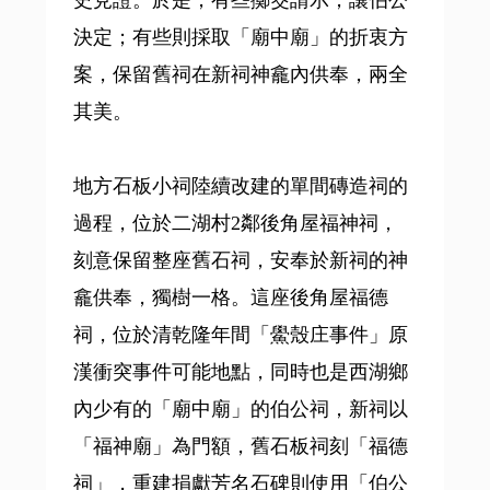
決定；有些則採取「廟中廟」的折衷方
案，保留舊祠在新祠神龕內供奉，兩全
其美。
地方石板小祠陸續改建的單間磚造祠的
過程，位於二湖村2鄰後角屋福神祠，
刻意保留整座舊石祠，安奉於新祠的神
龕供奉，獨樹一格。這座後角屋福德
祠，位於清乾隆年間「鱟殼庄事件」原
漢衝突事件可能地點，同時也是西湖鄉
內少有的「廟中廟」的伯公祠，新祠以
「福神廟」為門額，舊石板祠刻「福德
祠」，重建捐獻芳名石碑則使用「伯公