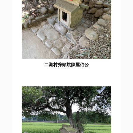
二湖村斧頭坑陳屋伯公