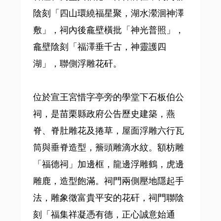
陰刻「四山環繞福星聚，湖水瀠洄神澤
敷」，祠內後龕壁橫批「神光普照」，
龕壁陰刻「福澤垂千古，神靈護四
湖」，聯側浮雕花矸。
位於宣王宮惜字亭旁的學堂下石板伯公
祠，是苗栗縣政府公告歷史建築，燕
脊、脊肚雕花及捲草，屋面浮雕六行瓦
筒與垂脊造型，簷頭雕滴水紋。額枋雕
「福德祠」加邊框，龍邊浮雕鶴，虎邊
雕鹿，造型飽滿。祠門兩側壓地隱起手
法，雕象徵富貴平安的花矸，祠門聯陰
刻「福集祥凝憑有德，正心誠意始通