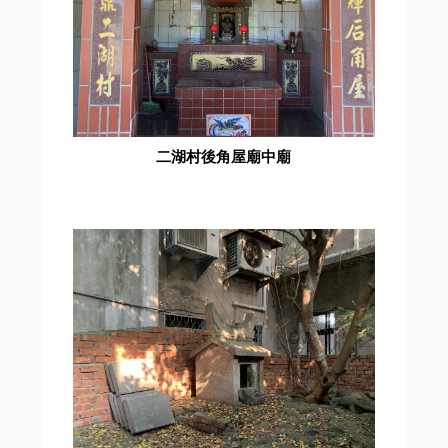
二湖村後角屋廟中廟