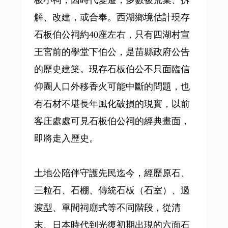
板小祠，因時代變遷，多數被荒棄、拆
解、改建，或合奉。西湖鄉境估計現存
石板伯公祠約40座左右，只有四湖村宣
王宮前的學堂下伯公，是苗縣政府公告
的歷史建築。現存石板伯公不只面臨信
仰圈人口外移香火可能中斷的問題，也
有石材不堪長年風化破損的現實，以前
客庄處處可見石板伯公祠的經典畫面，
即將走入歷史。
土地公陪伴守護先民迄今，經歷原石、
三粒石、石棚、傳統石板（石室）、過
渡型、單間祠廟式等不同階段，從清
末、日本時代到光復初期出現的六面石