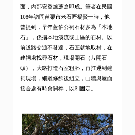
面，內部安香爐薦盒即成。筆者在民國
108年訪問苗栗市老石匠楊賢一時，他
曾提到，早年蓋伯公祠石材多為「本地
石」，係指本地溪流或山區的石材。以
前道路交通不發達，石匠就地取材，在
建祠處找尋石材，現場開石（片開石
頭），大略打造石室粗胚，再扛運到建
祠現場，細雕修飾後組立，山牆與屋面
接合處有時會開榫，以利固定。