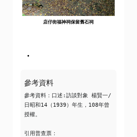
店仔街福神祠保留舊石祠
參考資料
參考資料：口述:訪談對象 楊賢一/
日昭和14（1939）年生，108年曾
授權。

引用普查票：
