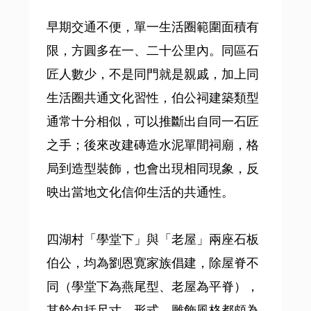
早期交通不便，單一生活圈範圍面積有
限，方圓多在一、二十公里內。同區石
匠人數少，不是同門就是親戚，加上同
生活圈共通文化習性，伯公祠建築類型
通常十分相似，可以推斷出自同一石匠
之手；後來改建磚造水泥單間祠廟，格
局到造型裝飾，也會出現相同現象，反
映出當地文化信仰生活的共通性。
四湖村「學堂下」與「老屋」兩座石板
伯公，均為劉恩寛家族倡建，除屋脊不
同（學堂下為燕尾型、老屋為平脊），
其餘包括尺寸、形式、雕飾風格都頗為