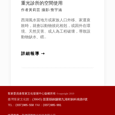
重光診所的空間使用
作者黃莉芸 攝影/詹宇涵
西湖風水當地方或家族人口外移、家運衰
敗時，就會以動物彼此相剋，或因外在環
境、天然災害、或人為工程破壞，導致該
動物缺水、瞎..
詳細報導 ⇢
客家委員會客家文化發展中心版權所有
©copyright 2019
臺灣客家文化館：
(36645) 苗栗縣銅鑼鄉九湖村銅科南路6號
TEL：
(037)985-558
FAX：
(037)985-991