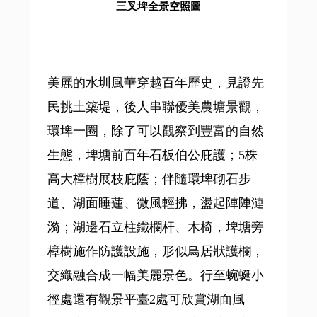
三叉埤全景空照圖
美麗的水圳風華穿越百年歷史，見證先
民挑土築堤，後人串聯優美農塘景觀，
環埤一圈，除了可以觀察到豐富的自然
生態，埤塘前百年石板伯公庇護；5株
高大樟樹展枝庇蔭；伴隨環埤砌石步
道、湖面睡蓮、微風輕拂，盪起陣陣漣
漪；湖邊石立柱鐵欄杆、木椅，埤塘旁
樟樹施作防護設施，形似鳥居狀護欄，
交織融合成一幅美麗景色。行至蜿蜒小
徑處還有觀景平臺2處可欣賞湖面風