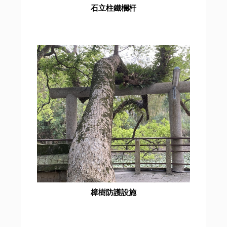
石立柱鐵欄杆
樟樹防護設施