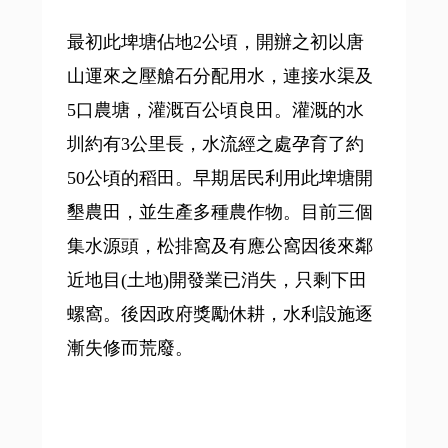
最初此埤塘佔地2公頃，開辦之初以唐
山運來之壓艙石分配用水，連接水渠及
5口農塘，灌溉百公頃良田。灌溉的水
圳約有3公里長，水流經之處孕育了約
50公頃的稻田。早期居民利用此埤塘開
墾農田，並生產多種農作物。目前三個
集水源頭，松排窩及有應公窩因後來鄰
近地目(土地)開發業已消失，只剩下田
螺窩。後因政府獎勵休耕，水利設施逐
漸失修而荒廢。