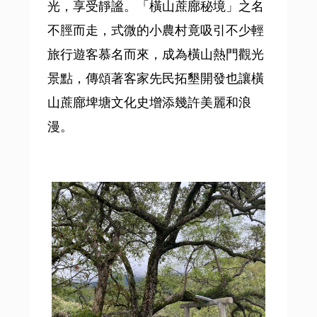
光，享受靜謐。「橫山蔗廍秘境」之名
不脛而走，式微的小農村竟吸引不少輕
旅行遊客慕名而來，成為橫山熱門觀光
景點，傳頌著客家先民拓墾開發也讓橫
山蔗廍埤塘文化史增添幾許美麗和浪
漫。