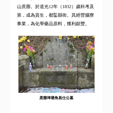
山蔗廍。於道光12年（1832）歲科考及
第，成為貢生，都鍳縣衙。其經營腦寮
事業，為化學藥品原料，獲利頗豐。
蔗廍埤塘角昌仕公墓