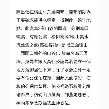
陳昌仕在橫山村蔗廍開墾，開墾初期為
了要確認能供水穩定，找到此一絕佳地
點。此處為3座山谷的凹處，分別為田
螺窩、有應公窩、松排窩等3個山窩水
流匯集之處(窩在客語中是指三面環山，
一面開口朝外的山谷)，故命名為三叉
埤。身為客家人昌仕公認為若要在一個
地方落腳居住下來，除了水源之外一定
要有伯公保佑庇護。因此此處便設一石
板伯公祠供祭拜。伯公祠為石板雕刻堆
砌而成，仿硬山頂屋面，飾燕尾翹脊，
祠內龕壁陰刻福德正神香位。