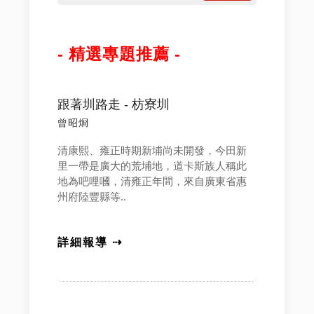
- 精選專題推薦 -
跟著圳路走 - 枋寮圳
曾昭烱
清康熙、雍正時期新埔尚未開發，今田新
里一帶是廣大的荒埔地，道卡斯族人稱此
地為吧哩嘓，清雍正年間，來自廣東省惠
州府陸豐縣等..
詳細報導 ⇢