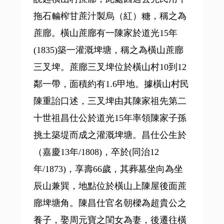
拖石輪榨甘蔗汁製烏（紅）糖，稱之為
蔗廍。橫山蔗廍有一陳家於道光15年
(1835)築一灌溉埤塘，稱之為橫山蔗廍
三叉埤。蔗廍三叉埤位於橫山村10到12
鄰一帶，面積約有1.6甲地。據橫山村民
陳重詒口述，三叉埤由其陳家祖先第二
十世祖昌仕公於道光15年率領陳家子孫
挑土築堤而成之灌溉埤塘。昌仕公生於
（嘉慶13年/1808)，卒於(同治12
年/1873)，享壽66歲，其葬墓坐向為坐
辰山兼巽，地點位於橫山上陳屋後面蔗
廍埤塘角。陳昌仕官名朝樑為超貴公之
養子，娶周元寶之閨女為妻，後遷往橫