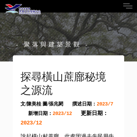
- 聚落與建築景觀 -
探尋橫山蔗廍秘境
之源流
文/陳美桂 圖/張兆閎
撰述日期：
2023/7
更新日期：
新增日期：
2023/12
2023/12
說起橫山村蔗廍，此處因過去先民用牛