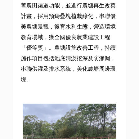
善農田渠道功能，並進行農塘再生改善
計畫，採用預鑄疊塊植栽綠化，串聯優
美農塘景觀，復育水利生態，營造環境
教育場域，獲全國優良農業建設工程
「優等獎」。農塘設施改善工程，持續
施作項目包括池底清淤挖深及防滲漏，
串聯供灌及排水系統，美化農塘周邊環
境。