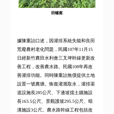
田螺窩
據陳重詒口述，因灌排系統失能和良田
荒廢農村老化問題，民國107年11月15
日經新竹農田水利會三叉埤幹線更新改
善工程，改善農水路。民國108年再改
善灌排功能。同時陳重詒無償提供土地
設置一號農塘。恢復灌溉取水，灌排渠
道設施長285公尺、下邊坡擋土牆施設
長163.5公尺、景觀護坡295.5公尺、暗
溝施設3公尺。農水路幹線工程包括改