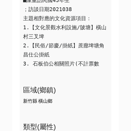
■陳重詒民國45年生                
；訪談日期2021038

主題相對應的文化資源項目：

1.【文化景觀水利設施/陂塘】橫山
村三叉埤

2.【民俗/節慶/掛紙】蔗廍埤塘角
昌仕公掛紙

3. 石板伯公相關照片(不計票數
區域(鄉鎮)
新竹縣 橫山鄉
類型(屬性)