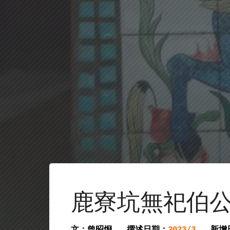
鹿寮坑無祀伯公
文：曾昭烱
撰述日期：
新增
2023/3