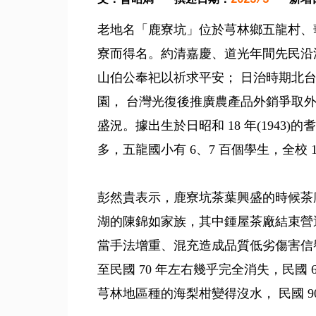
老地名「鹿寮坑」位於芎林鄉五龍村、
寮而得名。約清嘉慶、道光年間先民沿
山伯公奉祀以祈求平安； 日治時期北
園， 台灣光復後推廣農產品外銷爭取
盛況。據出生於日昭和 18 年(1943
多，五龍國小有 6、7 百個學生，全校 1
彭然貴表示，鹿寮坑茶葉興盛的時候茶
湖的陳錦如家族，其中鍾屋茶廠結束營
當手法增重、混充造成品質低劣傷害信譽
至民國 70 年左右幾乎完全消失，民國 
芎林地區種的海梨柑變得沒水， 民國 