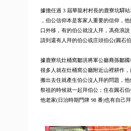
據擔任過 3 屆華龍村村長的鹿寮坑驛站老
，伯公信仰本是客家人重要的信仰，他擔
口外移，有的伯公就沒人拜，馮堯浪說
請到還有人拜的伯公或庄頭伯公(圓石伯
據鹿寮坑灶桶窩鄒洪將軍公廳裔孫鄒國春(
很多人就在灶桶窩公廳附近山裡耕作，
搬出去住就產生伯公沒人拜的問題，他
祭祖的時候就一起拜伯公；住在圓石伯公廟
他老家(日治時期門牌 98 番)也有