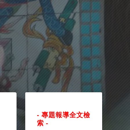
- 專題報導全文檢
索 -