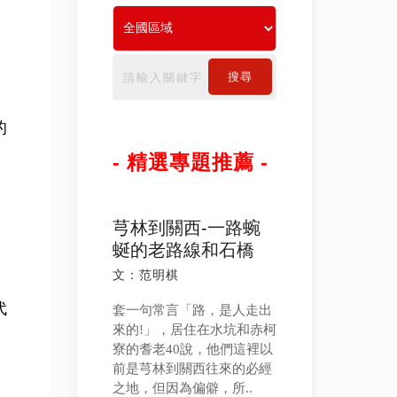
搜尋
的
- 精選專題推薦 -
芎林到關西-一路蜿
蜒的老路線和石橋
文：范明棋
代
套一句常言「路，是人走出
來的!」，居住在水坑和赤柯
寮的耆老40說，他們這裡以
前是芎林到關西往來的必經
之地，但因為偏僻，所..