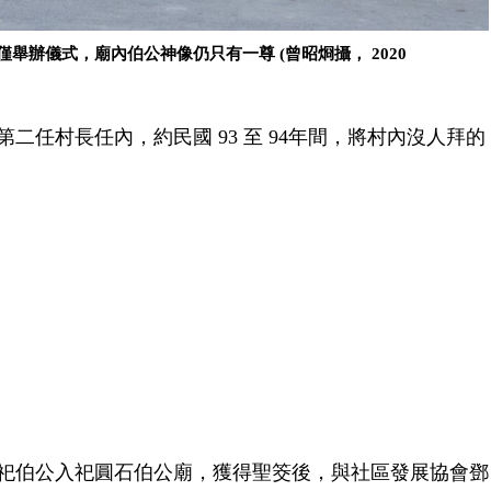
舉辦儀式，廟內伯公神像仍只有一尊 (曾昭烱攝， 2020
任村長任內，約民國 93 至 94年間，將村內沒人拜的 
祀伯公入祀圓石伯公廟，獲得聖筊後，與社區發展協會鄧