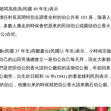
闆馮堯浪(民國 49 年生)表示
任村長其間特別去調查全村的伯公共有 103 座，隨著人
，多數人搬走的時候會把原來的田頭伯公或園頭伯公香火
公)合祀。
民國 37 年生)與鄒慶台(民國51 年生)表示，小時候宗
自己的山田旁邊總會立一座伯公自己每天拜，現在大家都
們是把田伯公的香火請到公廳前的這個伯公廟，年節回來
旁，出生於日昭和 16 年(1941) 的耆老鍾利民則表示
自己拜的伯公，他搬出來的時候就把伯公香火請來圓石伯公廟