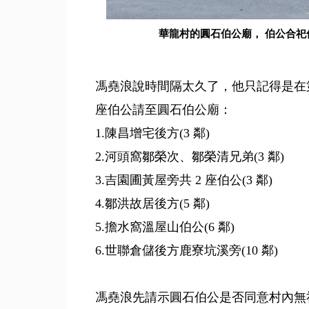
華龍村的圓石伯公廟， 伯公合祀僅
馮堯浪說時間隔太久了，他只記得是在第二
座伯公請至圓石伯公廟：
1.陳昌增宅後方(3 鄰)
2.河頭窩鄒榮次、鄒榮清兄弟(3 鄰)
3.吉園圃黃屋旁共 2 座伯公(3 鄰)
4.鄒洪故居後方(5 鄰)
5.擔水窩溫屋山伯公(6 鄰)
6.世聯倉儲後方鹿寮坑溪旁(10 鄰)
馮堯浪先請示圓石伯公是否同意村內無