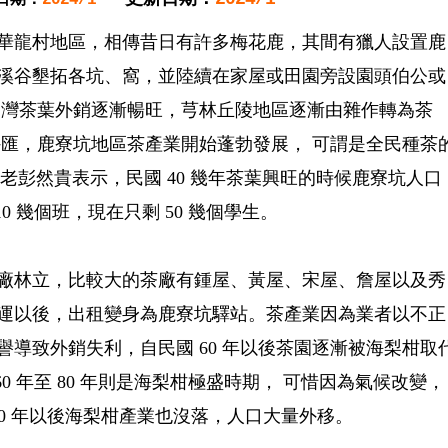
華龍村地區，相傳昔日有許多梅花鹿，其間有獵人設置鹿
溪谷墾拓各坑、窩，並陸續在家屋或田園旁設園頭伯公或
台灣茶葉外銷逐漸暢旺，芎林丘陵地區逐漸由雜作轉為茶
外匯，鹿寮坑地區茶產業開始蓬勃發展， 可謂是全民種茶
)的耆老彭然貴表示，民國 40 幾年茶葉興旺的時候鹿寮坑人口
0 幾個班，現在只剩 50 幾個學生。
廠林立，比較大的茶廠有鍾屋、黃屋、宋屋、詹屋以及秀
運以後，出租變身為鹿寮坑驛站。茶產業因為業者以不正
導致外銷失利，自民國 60 年以後茶園逐漸被海梨柑取
60 年至 80 年則是海梨柑極盛時期， 可惜因為氣候改變，
90 年以後海梨柑產業也沒落，人口大量外移。