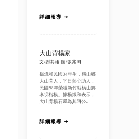
詳細報導 ⇢
大山背楊家
文/謝其雄 圖/張兆閎
族
楊熾和民國34年生，橫山鄉
大山背人，平日熱心助人，
民國88年榮獲新竹縣橫山鄉
孝悌楷模。據楊熾和表示，
，
大山背楊石屋為其阿公..
。
詳細報導 ⇢