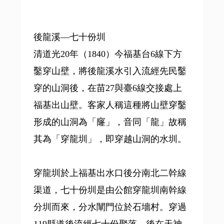
後龍溪—七十份圳
清道光20年（1840）今福基台6線下方
鑿穿山壁，將後龍溪水引入流經先民鑿
穿的山洞後，在苗27與臺6線交接處上
福基出山壁。客家人稱這種將山壁穿鑿
形成的山洞為「窿」，音同「龍」故稱
其為「穿龍圳」，即穿越山洞的水圳。
穿龍圳於上福基出水口後分南北二幹線
渠道，七十份圳是由公館穿龍圳南幹線
分圳而來，分水闡門位於石墻村。穿過