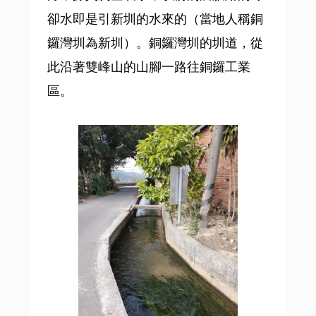
卻水即是引新圳的水來的（當地人稱銅
鑼灣圳為新圳）。銅鑼灣圳的圳道，從
此沿著雙峰山的山腳一路往銅鑼工業
區。