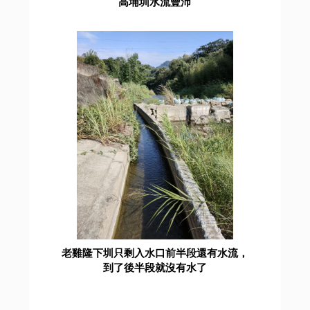
高埔圳水流豐沛
老雞隆下圳只剩入水口前半段還有水流，
到了後半段就沒有水了