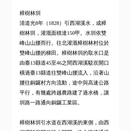
樟樹林圳
清道光8年（1828）引西湖溪水，成樟
樹林圳，灌溉面積達150甲。水圳依雙
峰山山腰而行。往北灌溉樟樹林村位於
雙峰山腰的梯田。樟樹林圳的取水口是
由臺13縣道45至46之間西湖溪駁崁開口
橫過臺13縣道往雙峰山腰流入，沿著山
腰往銅鑼村方向流動，途中與高速公路
平行，有幾處跨越農路建了過水橋，讓
圳路一路通向銅鑼工業區。
樟樹林圳引水道在西湖溪的東側，由西