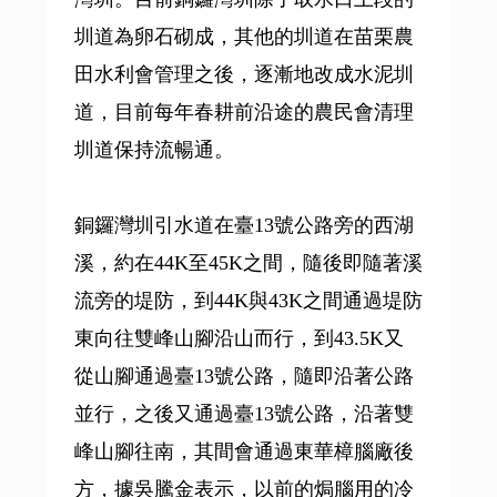
圳道為卵石砌成，其他的圳道在苗栗農
田水利會管理之後，逐漸地改成水泥圳
道，目前每年春耕前沿途的農民會清理
圳道保持流暢通。
銅鑼灣圳引水道在臺13號公路旁的西湖
溪，約在44K至45K之間，隨後即隨著溪
流旁的堤防，到44K與43K之間通過堤防
東向往雙峰山腳沿山而行，到43.5K又
從山腳通過臺13號公路，隨即沿著公路
並行，之後又通過臺13號公路，沿著雙
峰山腳往南，其間會通過東華樟腦廠後
方，據吳騰金表示，以前的焗腦用的冷