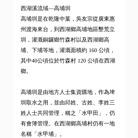
西湖溪流域—高埔圳
高埔圳是在乾隆中葉，吳友宗從廣東惠
州渡海來台，到西湖鄉高埔地區墾荒立
圳，灌溉銅鑼鄉竹森村以及西湖鄉高
埔、下埔等地，灌溉面積約 160 公頃，
其中40公頃位於竹森村 120 公頃在西湖
鄉。
高埔圳是由地方人士集資購地，作為埤
圳取水之用，並由邱姓、古姓、李姓三
姓人士共同管理，稱之「水甲田」，仍
有會簿管理。在西湖鄉高埔村仍有一地
名稱「水甲埔」。