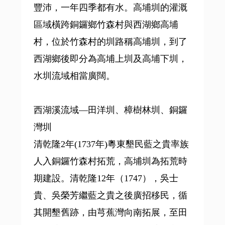
豐沛，一年四季都有水。高埔圳的灌溉
區域橫跨銅鑼鄉竹森村與西湖鄉高埔
村，位於竹森村的圳路稱高埔圳，到了
西湖鄉後即分為高埔上圳及高埔下圳，
水圳流域相當廣闊。
西湖溪流域—田洋圳、樟樹林圳、銅鑼
灣圳
清乾隆2年(1737年)粵東墾民藍之貴率族
人入銅鑼竹森村拓荒，高埔圳為拓荒時
期建設。清乾隆12年（1747），吳士
貴、吳榮芳繼藍之貴之後廣招移民，循
其開墾舊跡，由芎蕉灣向南拓展，至田