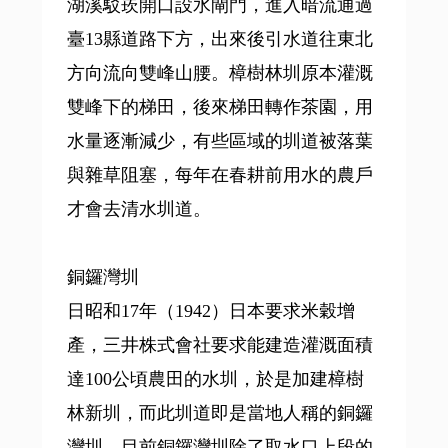
湖溪駁崁開口設水閘門，進入暗流通過
臺13縣道路下方，出來後引水道往東北
方向流向雙峰山腰。樟樹林圳原本灌溉
雙峰下的梯田，後來梯田轉作茶園，用
水量逐漸減少，有些區域的圳道被落葉
與雜草阻塞，每年在春耕前用水的農戶
才會去清水圳道。
銅鑼灣圳
日昭和17年（1942）日本要求米穀增
產，三井株式會社要求能建造灌溉面積
達100公頃農田的水圳，於是加建樟樹
林新圳，而此圳道即是當地人稱的銅鑼
灣圳。目前銅鑼灣圳除了取水口上段的