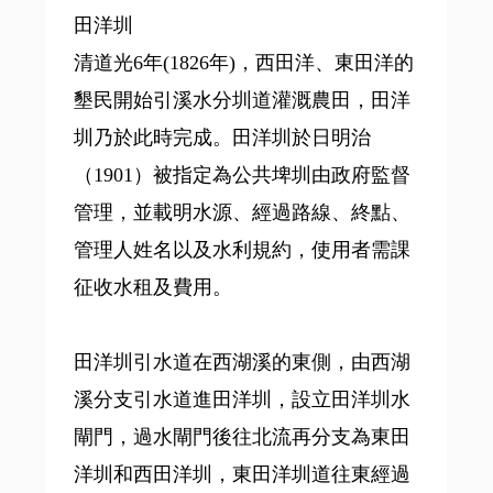
田洋圳
清道光6年(1826年)，西田洋、東田洋的
墾民開始引溪水分圳道灌溉農田，田洋
圳乃於此時完成。田洋圳於日明治
（1901）被指定為公共埤圳由政府監督
管理，並載明水源、經過路線、終點、
管理人姓名以及水利規約，使用者需課
征收水租及費用。
田洋圳引水道在西湖溪的東側，由西湖
溪分支引水道進田洋圳，設立田洋圳水
閘門，過水閘門後往北流再分支為東田
洋圳和西田洋圳，東田洋圳道往東經過