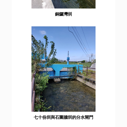
銅鑼灣圳
七十份圳與石圍牆圳的分水閘門