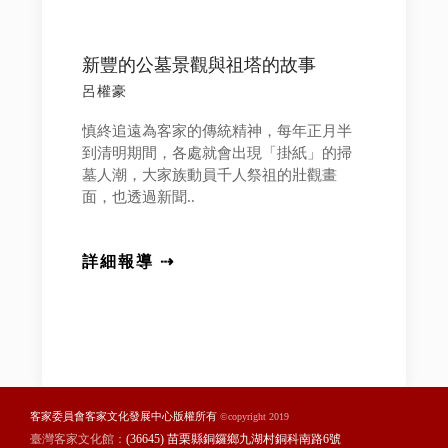
新豐的公墓景觀與祖塔的故事
呂權豪
慎終追遠為客家的傳統精神，每年正月半
到清明期間，各處就會出現「掛紙」的掃
墓人潮，大家族動員千人祭祖的壯觀畫
面，也透過新聞..
詳細報導 ⇢
客家委員會客家文化發展中心版權所有
©copyright 2019
臺灣客家文化館：
(36645) 苗栗縣銅鑼鄉九湖村銅科南路6號