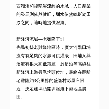
西湖溪和後龍溪流經的水域，人口產業
的發展則依然健旺，圳水依然蜿蜒於田
原之間，適時地提供灌溉。
新隆河流域—老雞隆下圳
先民初墾老雞隆地區時，廣大河階田埔
沒有有足夠的水源可供灌溉，田埔又與
溪流有很大高低落差，於是沿等高線往
新隆河上游尋覓埤頭位址，最終在距離
老雞隆約3公里餘的盛隆村彭屋庄附
近，決定建埤頭開圳灌溉下游地區農
田。