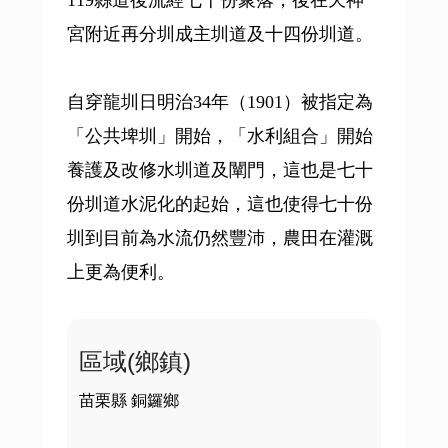
119縣道後流經七十份聚落，後在天神
宮附近再分圳成主圳道及十四份圳道。
自穿龍圳日明治34年（1901）被指定為
「公共埤圳」開始，「水利組合」開始
養護及改修水圳道及闡門，這也是七十
份圳道水泥化的起始，這也使得七十份
圳到目前為水流仍然豐沛，農田在灌溉
上更為便利。
區域(鄉鎮)
苗栗縣 銅鑼鄉