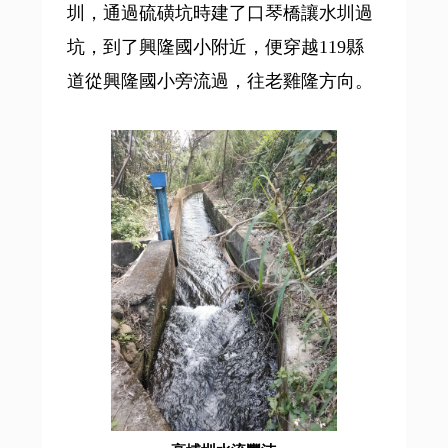
圳，通過硫磺坑時建了口琴橋讓水圳過
坑，到了興隆國小附近，便穿越119縣
道從興隆國小旁流過，往老雞隆方向。