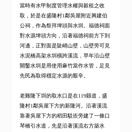
當時有水甲制度管理水權與穀租之收
取，於是在盛隆村1鄰吳屋附近興建伯
公祠，作為祭拜埤頭與水圳。福德祠面
對水源埤頭方向，沿著福德祠前方下到
河邊，正對面是陡峭山壁，山壁旁可見
水泥橋高架水圳橫跨溪流，早年沿山壁
開鑿水圳是用使用麻竹當作水管，足見
先民為取得穩定水源的艱辛。
老雞隆下圳的取水口是在119縣道，盛
隆村1鄰吳屋下方的新隆河。沿著溪流
靠著吳屋下方的稻田駁崁旁建了一條口
琴橋引水道，先是沿著溪流右方築水