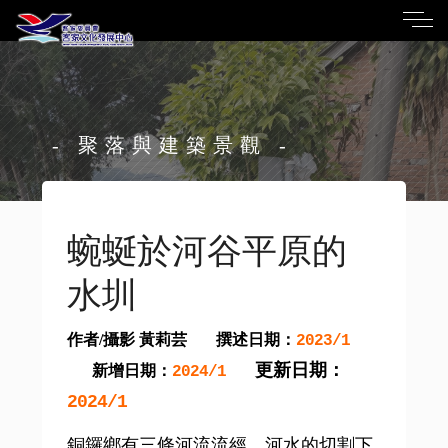
- 聚落與建築景觀 -
蜿蜒於河谷平原的
水圳
作者/攝影 黃莉芸
撰述日期：
2023/1
更新日期：
新增日期：
2024/1
2024/1
銅鑼鄉有三條河流流經，河水的切割下