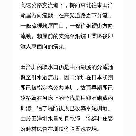
高速公路交流道下，轉向東北往東田洋
賴屋方向流動，在高架道路之下分流，
一條流經賴屋門口，一條往銅鑼街方向
流動。賴屋前的支流至銅鑼工業區後即
滙入東西向的溝渠。
田洋圳的取水口仍是由西湖溪的分流滙
聚至引水道流出。因田洋圳在日本初期
即已被指定為公共埤圳，故而早期即已
改築為在河床上的分流是用卵石砌成的
圳溝，過了堤防後則已改築水泥圳道。
由於田洋圳水量多且乾淨，流經村庄聚
落時村民會在圳道旁設置洗衣場。