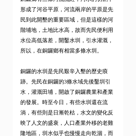
形成了河谷平原，河流兩岸的平原是先
民到此開墾的重要區域，但是這樣的河
階埔地，土地比水高，故而先民便利用
水位高低落差，開鑿水圳，引水灌溉，
所以，在銅鑼鄉有相當多條水圳。
銅鑼的水圳是先民艱辛入墾的歷史㾗
跡。先民在銅鑼的3條水域先後鑿圳引
水，灌溉田埔，開啟了銅鑼農業和產業
的發展。時至今日，有些水圳還在流
淌，有些則是日漸乾枯，水文的變化反
映了人文的盛衰，人口產業外移的老雞
隆地區，圳水似乎也慢慢走向乾涸，而