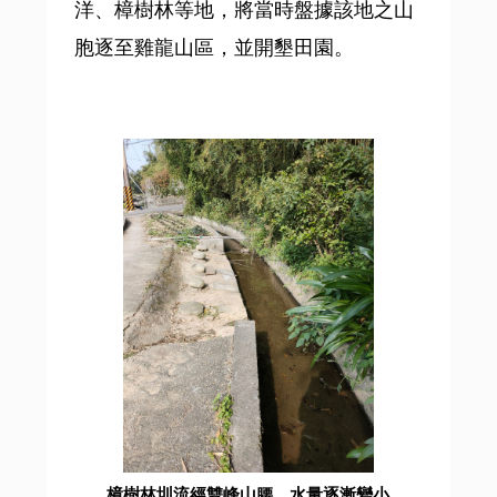
洋、樟樹林等地，將當時盤據該地之山
胞逐至雞龍山區，並開墾田園。
樟樹林圳流經雙峰山腰，水量逐漸變小