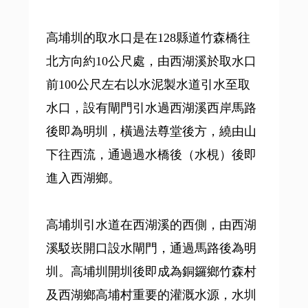
高埔圳的取水口是在128縣道竹森橋往
北方向約10公尺處，由西湖溪於取水口
前100公尺左右以水泥製水道引水至取
水口，設有閘門引水過西湖溪西岸馬路
後即為明圳，橫過法尊堂後方，繞由山
下往西流，通過過水橋後（水梘）後即
進入西湖鄉。
高埔圳引水道在西湖溪的西側，由西湖
溪駁崁開口設水閘門，通過馬路後為明
圳。高埔圳開圳後即成為銅鑼鄉竹森村
及西湖鄉高埔村重要的灌溉水源，水圳