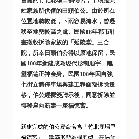
會處的竹北鹿場里福德宮，早期是吳
姓家族所供俸的田頭伯公。由於所在
位置地勢較低，下雨容易淹水，曾遷
移至地勢較高之處。民國88年都市計
畫徵收拆除家族的「延陵堂」三合
院，所幸田頭伯公得以原地保留，民
國100年新建成為現代形制廟宇，雕
塑福德正神金身。民國108年
因自強
七街立體停車場興建工程面臨拆除遷
移，伯公經擲筊請示後，同意拆除並
轉移座向新建一座福德宮。
新建完成的伯公廟命名為「竹北鹿場里
福德宮」，建築形態為祠廟型，高過於