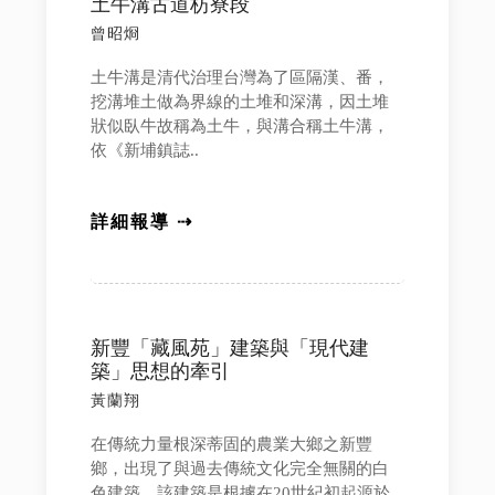
土牛溝古道枋寮段
曾昭烱
土牛溝是清代治理台灣為了區隔漢、番，
挖溝堆土做為界線的土堆和深溝，因土堆
狀似臥牛故稱為土牛，與溝合稱土牛溝，
依《新埔鎮誌..
詳細報導 ⇢
新豐「藏風苑」建築與「現代建
築」思想的牽引
黃蘭翔
在傳統力量根深蒂固的農業大鄉之新豐
鄉，出現了與過去傳統文化完全無關的白
色建築。該建築是根據在20世紀初起源於