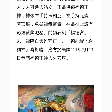
人，人可進入站立，正龕供俸福德正
神，神像右手持玉如意、左手持元寶，
著官服，象徵福氣富貴，神龕壁上設有
彩繪麒麟泥塑。門額石刻「福德宮」，
以「福降自天維守正」、「德能配地合
稱神」為對聯，廟方於民國111年7月13
日恭請福德正神入火安座。