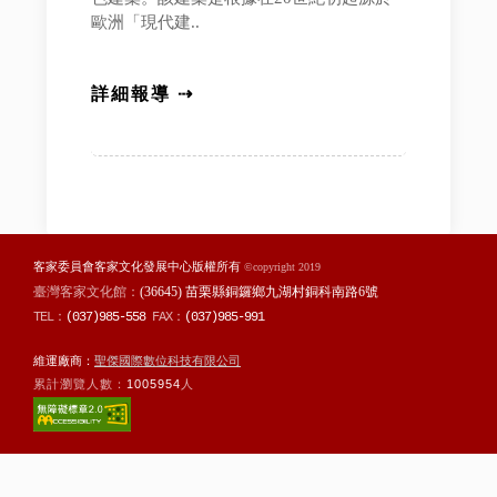
歐洲「現代建..
詳細報導 ⇢
客家委員會客家文化發展中心版權所有
©copyright 2019
臺灣客家文化館：
(36645) 苗栗縣銅鑼鄉九湖村銅科南路6號
TEL：
(037)985-558
FAX：
(037)985-991
維運廠商：
聖傑國際數位科技有限公司
累計瀏覽人數：
1005954
人