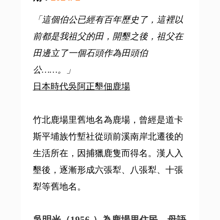
「這個伯公已經有百年歷史了，這裡以
前都是我祖父的田，開墾之後，祖父在
田邊立了一個石頭作為田頭伯
公……。」
日本時代吳阿正墾佃鹿場
竹北鹿場里舊地名為鹿場，曾經是道卡
斯平埔族竹塹社從頭前溪南岸北遷後的
生活所在，因捕獵鹿隻而得名。漢人入
墾後，逐漸形成六張犁、八張犁、十張
犁等舊地名。
吳明光（1956-）為鹿場里住民，母語