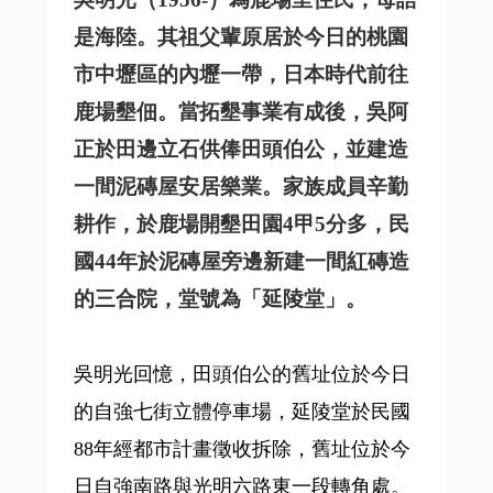
是海陸。其祖父輩原居於今日的桃園
市中壢區的內壢一帶，日本時代前往
鹿場墾佃。當拓墾事業有成後，吳阿
正於田邊立石供俸田頭伯公，並建造
一間泥磚屋安居樂業。家族成員辛勤
耕作，於鹿場開墾田園4甲5分多，民
國44年於泥磚屋旁邊新建一間紅磚造
的三合院，堂號為「延陵堂」。
吳明光回憶，田頭伯公的舊址位於今日
的自強七街立體停車場，延陵堂於民國
88年經都市計畫徵收拆除，舊址位於今
日自強南路與光明六路東一段轉角處。