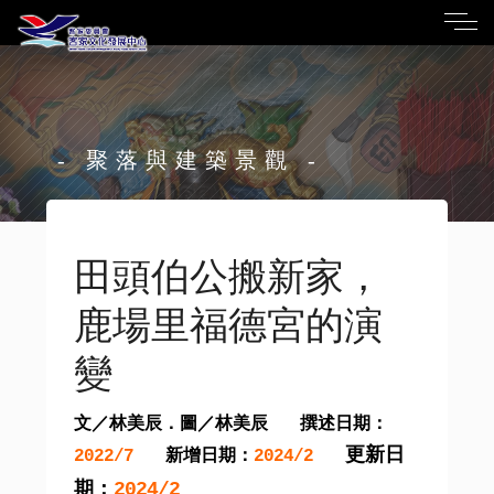
- 聚落與建築景觀 -
田頭伯公搬新家，
鹿場里福德宮的演
變
文／林美辰．圖／林美辰
撰述日期：
更新日
新增日期：
2022/7
2024/2
期：
2024/2