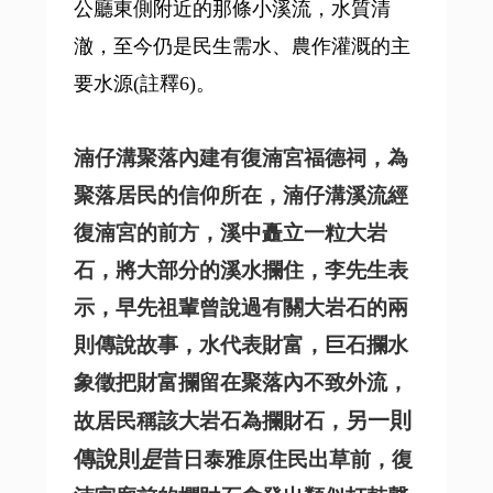
公廳東側附近的那條小溪流，水質清
澈，至今仍是民生需水、農作灌溉的主
要水源(註釋6)。
湳仔溝聚落內建有復湳宮福德祠，為
聚落居民的信仰所在，湳仔溝溪流經
復湳宮的前方，溪中矗立一粒大岩
石
，將大部分的溪水攔住，李先生表
示，早先祖輩曾說過有關大岩石的兩
則傳說故事，水代表財富，巨石攔水
象徵把財富攔留在聚落內不致外流，
另一則
故居民稱該大岩石為攔財石，
傳說則
是
昔日泰雅原住民出草前，復