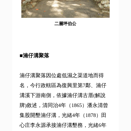
二層坪伯公
■湳仔溝聚落
湳仔溝聚落因位處低濕之渠道地而得
名，今行政轄區為復興里第7鄰、湳仔
溝溪下游南側，依據湳仔溝古厝(解說
牌)敘述，清同治4年（1865）潘永清曾
集股開墾湳仔溝，光緒4年（1878）田
心庄李永源承接湳仔溝墾務，光緒6年