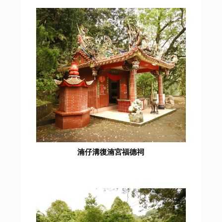
湳仔溝復湳宮福德祠