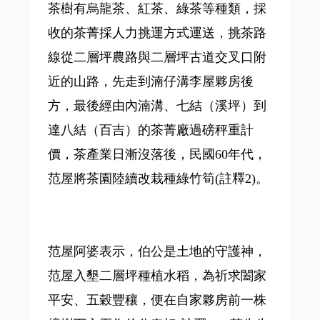
茶樹有烏龍茶、紅茶、綠茶等種類，採
收的茶菁採人力挑運方式運送，挑茶路
線從二層坪農路與二層坪古道交叉口附
近的山路，先走到湳仔溝李屋夥房後
方，最後經由內湳溝、七結（溪坪）到
達八結（百吉）的茶菁廠過磅秤重計
價，茶產業日漸沒落後，民國60年代，
范屋將茶園陸續改栽種綠竹筍(註釋2)。
范屋阿婆表示，伯公是土地的守護神，
范屋入墾二層坪種植水稻，為祈求闔家
平安、五穀豐穰，便在自家夥房前一株