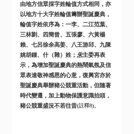
由地方信眾採字姓輪值方式相同，亦
以地方十大字姓輪值籌辦聖誕慶典，
輪值字姓依序為：一李、二江范葉、
三林劉、四簡曾、五張廖、六黃楊
賴、七呂徐余高姜、八王游邱、九陳
姚胡鍾、什（雜）姓；
朱
主委再表
示，為增加聖誕慶典的熱鬧氣氛及信
眾表達敬神感恩的心意，復興宮亦於
聖誕慶典舉辦豬公競重活動，但隨著
時代變遷，加上動物保護意識抬頭，
豬公競重盛況不若往昔
(註釋8)。