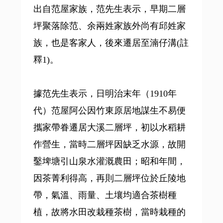
出自范屋家族，范先生表示，早期二層
坪聚落除范、余兩姓家族外尚有邱姓家
族，也是客家人，後來遷居至湳仔溝(註
釋1)。
據范先生表示，日明治末年（1910年
代）范屋阿公因竹東原居地謀生不易便
攜家帶眷遷居大溪二層坪，初以水稻耕
作營生，當時二層坪因缺乏水源，故開
鑿埤塘引山泉水灌溉農田；昭和年間，
因茶菁利得高，再則二層坪位於丘陵地
帶，氣溫、雨量、土壤均適合茶樹種
植，故將水田改栽種茶樹，當時栽種的