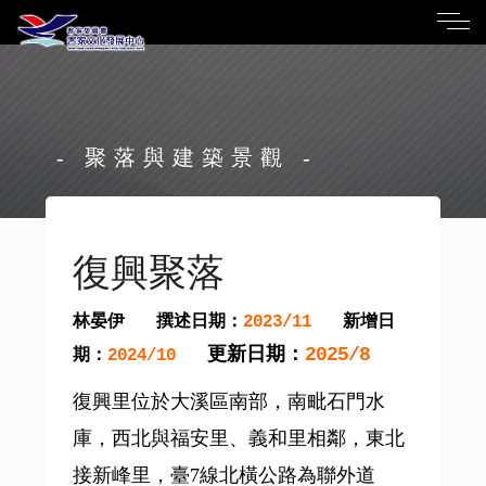
- 聚落與建築景觀 -
復興聚落
林晏伊
撰述日期：
新增日
2023/11
更新日期：
2025/8
期：
2024/10
復興里位於大溪區南部，南毗石門水
庫，西北與福安里、義和里相鄰，東北
接新峰里，臺7線北橫公路為聯外道