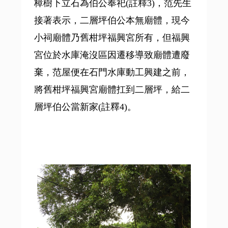
樟樹下立石為伯公奉祀(註釋3)，范先生
接著表示，二層坪伯公本無廟體，現今
小祠廟體乃舊柑坪福興宮所有，但福興
宮位於水庫淹沒區因遷移導致廟體遭廢
棄，范屋便在石門水庫動工興建之前，
將舊柑坪福興宮廟體扛到二層坪，給二
層坪伯公當新家(註釋4)。