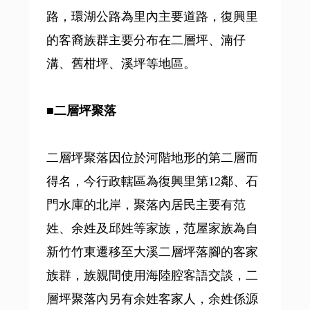
路，環湖公路為里內主要道路，復興里
的客裔族群主要分布在二層坪、湳仔
溝、舊柑坪、溪坪等地區。
■二層坪聚落
二層坪聚落因位於河階地形的第二層而
得名，今行政轄區為復興里第12鄰、石
門水庫的北岸，聚落內居民主要有范
姓、余姓及邱姓等家族，范屋家族為自
新竹竹東遷移至大溪二層坪落腳的客家
族群，族親間使用海陸腔客語交談，二
層坪聚落內另有余姓客家人，余姓係源