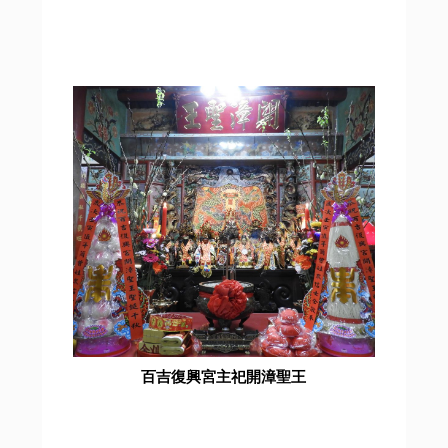
百吉復興宮主祀開漳聖王