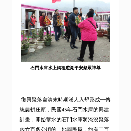
石門水庫水上媽祖遊湖平安祭眾神尊
復興聚落自清末時期漢人入墾形成一傳
統農耕庄頭，民國45年石門水庫的興建
計畫，開始蓄水的石門水庫將淹沒聚落
內六百多公頃的土地與民屋，約有二百