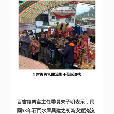
百吉復興宮開漳聖王聖誕慶典
百吉復興宮主任委員朱子明表示，民
國53年石門水庫興建之初為安置淹沒