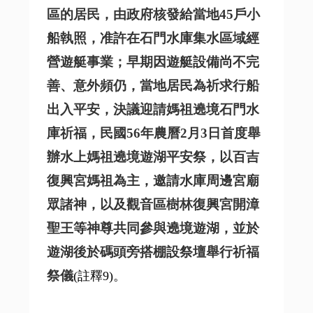
區的居民，由政府核發給當地45戶小
船執照，准許在石門水庫集水區域經
營遊艇事業；早期因遊艇設備尚不完
善、意外頻仍，當地居民為祈求行船
出入平安，決議迎請媽祖遶境石門水
庫祈福，民國56年農曆2月3日首度舉
辦
水上媽祖遶境遊湖平安祭
，以百吉
復興宮媽祖為主，邀請水庫周邊宮廟
眾諸神，以及觀音區樹林復興宮開漳
聖王等神尊共同參與遶境遊湖，並於
遊湖後於碼頭旁搭棚設祭壇舉行祈福
祭儀
(註釋9)。