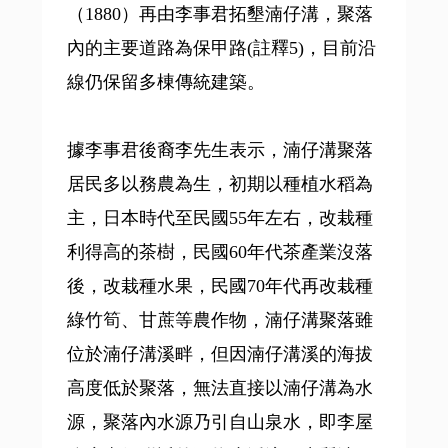
（1880）再由李事君拓墾湳仔溝，聚落
內的主要道路為保甲路(註釋5)，目前沿
線仍保留多棟傳統建築。
據李事君後裔李先生表示，湳仔溝聚落
居民多以務農為生，初期以種植水稻為
主，日本時代至民國55年左右，改栽種
利得高的茶樹，民國60年代茶產業沒落
後，改栽種水果，民國70年代再改栽種
綠竹筍、甘蔗等農作物，湳仔溝聚落雖
位於湳仔溝溪畔，但因湳仔溝溪的海拔
高度低於聚落，無法直接以湳仔溝為水
源，聚落內水源乃引自山泉水，即李屋