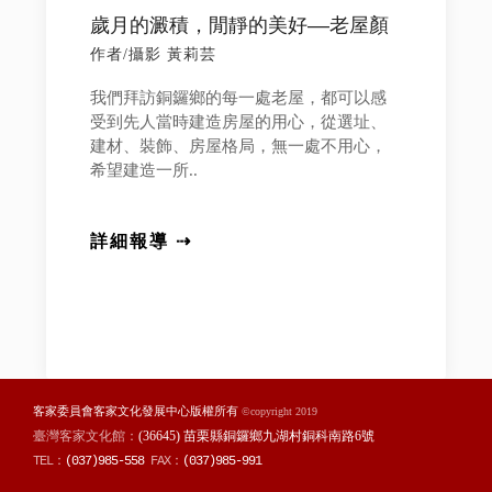
歲月的澱積，閒靜的美好––老屋顏
作者/攝影 黃莉芸
我們拜訪銅鑼鄉的每一處老屋，都可以感
受到先人當時建造房屋的用心，從選址、
建材、裝飾、房屋格局，無一處不用心，
希望建造一所..
詳細報導 ⇢
客家委員會客家文化發展中心版權所有
©copyright 2019
臺灣客家文化館：
(36645) 苗栗縣銅鑼鄉九湖村銅科南路6號
TEL：
(037)985-558
FAX：
(037)985-991