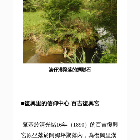
湳仔溝聚落的攔財石
■復興里的信仰中心-百吉復興宮
肇基於清光緒16年（1890）的百吉復興
宮原坐落於阿姆坪聚落內，為復興里漢