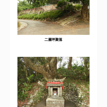
二層坪聚落