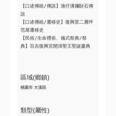
【口述傳統/傳說】湳仔溝攔財石傳
說

【口述傳統/遷移史】復興里二層坪
范屋遷移史

【民俗/生命禮俗、儀式祭典/祭
典】百吉復興宮開漳聖王聖誕慶典

區域(鄉鎮)
桃園市 大溪區
類型(屬性)