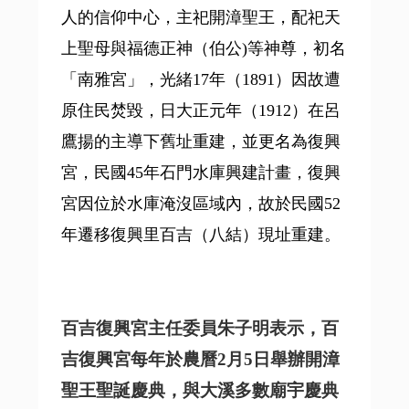
人的信仰中心，主祀開漳聖王，配祀天
上聖母與福德正神（伯公)等神尊，初名
「南雅宮」，光緒17年（1891）因故遭
原住民焚毀，日大正元年（1912）在呂
鷹揚的主導下舊址重建，並更名為復興
宮，民國45年石門水庫興建計畫，復興
宮因位於水庫淹沒區域內，故於民國52
年遷移復興里百吉（八結）現址重建。
百吉復興宮主任委員朱子明表示
，百
吉復興宮每年於農曆2月5日舉辦開漳
聖王聖誕慶典，與大溪多數廟宇慶典