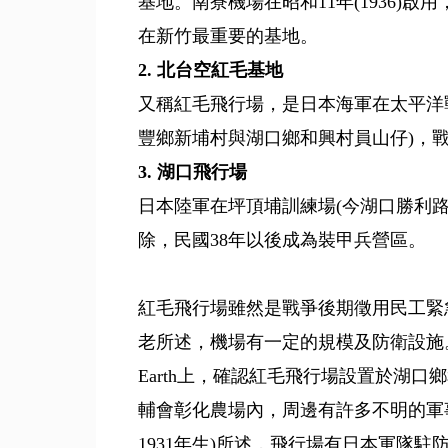
基地。南寮機場在昭和11年(1936
在新竹最重要的基地。
2. 北台空紅毛基地
又稱紅毛飛行場，是日本海軍在太平洋戰
豐鄉新埔村與湖口鄉和興村員山仔)，
3. 湖口飛行場
日本陸軍在坪頂埔訓練場(今湖口勝利
除，民國38年以後成為裝甲兵營區。
紅毛飛行場雖然是戰爭後期徵用民工緊
老所述，機場有一定的規模及防衛設施。Tai
Earth上，確認紅毛飛行場設置於湖
輔會彰化農場內，周邊有許多不明的軍
1931年生)所述，飛行場有日本軍隊