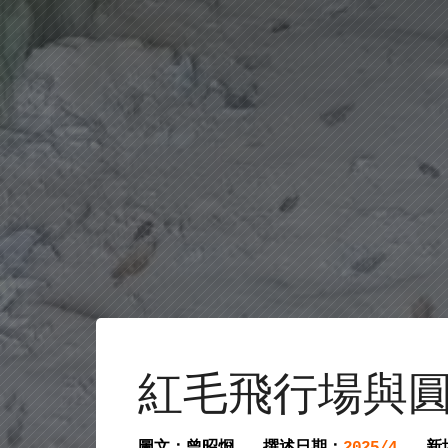
紅毛飛行場與
圖文：曾昭烱
撰述日期：
新
2025/4