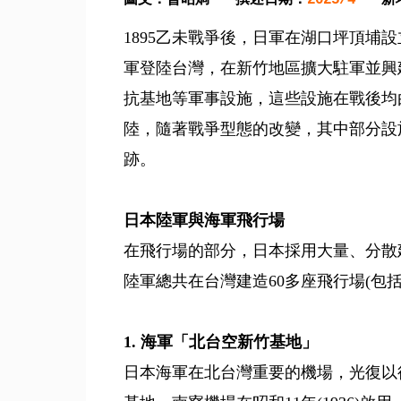
1895乙未戰爭後，日軍在湖口坪頂埔
軍登陸台灣，在新竹地區擴大駐軍並興
抗基地等軍事設施，這些設施在戰後均
陸，隨著戰爭型態的改變，其中部分設
跡。
日本陸軍與海軍飛行場
在飛行場的部分，日本採用大量、分散建
陸軍總共在台灣建造60多座飛行場(包
1. 海軍「北台空新竹基地」
日本海軍在北台灣重要的機場，光復以