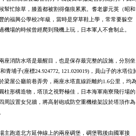
候幫忙除草，膝蓋都被割得傷痕累累。耆老廖元英（昭和
唸新豐的福興公學校2年級，當時是穿草鞋上學，常常要躲空
過機場的時候曾經爬到飛機上玩，日本軍人不會制止。
兩座消防水塔是最醒目，也是保存最完整的設施，分別坐
88)和青埔子(座標24.924772, 121.020019)，員山子的水塔位
於梁屋公廳前巷弄旁，兩座水塔直線距離約1.6公里，均
之圓柱形構造物，塔頂之視野極佳，日本海軍南寮飛行場的
四周設置女兒牆，將高射砲或防空重機槍架設於塔頂作為
。
場主跑道北方延伸線上的兩座碉堡，碉堡戰後由國軍接