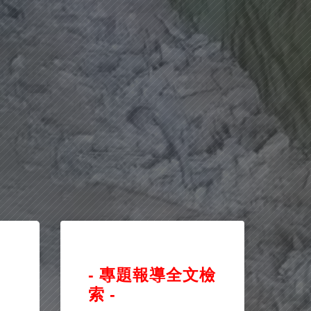
- 專題報導全文檢
索 -