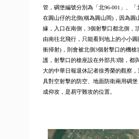
管，碉堡編號分別為「北96-001」、
在圓山仔的北側(稱為圓山岡)，因為圓
緣，入口在南側，3個射擊口都北側，
由南往北飛行，只能看到地上的小小圓圈
衝掃射)，則會被北側3個射擊口的機
護，射擊口的槍座設在外部共3階，都
大的中華日報退休記者徐秀榮的觀察，
具對空射擊的防空、地面防衛兩用碉堡
成仰攻，是易守難攻的位置。