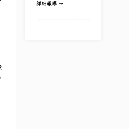
詳細報導 ⇢
於
為