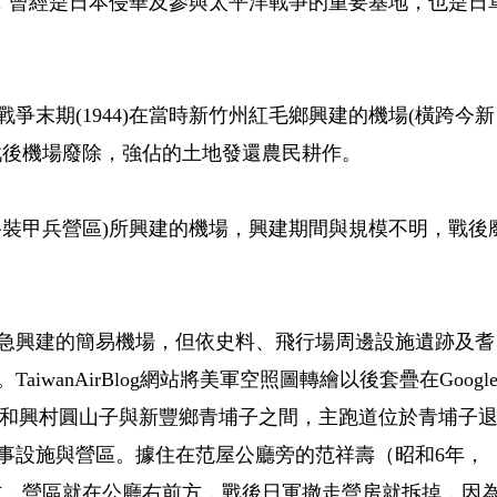
)啟用，曾經是日本侵華及參與太平洋戰爭的重要基地，也是日
爭末期(1944)在當時新竹州紅毛鄉興建的機場(橫跨今新
戰後機場廢除，強佔的土地發還農民耕作。
路裝甲兵營區)所興建的機場，興建期間與規模不明，戰後
急興建的簡易機場，但依史料、飛行場周邊設施遺跡及耆
wanAirBlog網站將美軍空照圖轉繪以後套疊在Googl
口鄉和興村圓山子與新豐鄉青埔子之間，主跑道位於青埔子
事設施與營區。據住在范屋公廳旁的范祥壽（昭和6年，
駐防，營區就在公廳右前方，戰後日軍撤走營房就拆掉，因