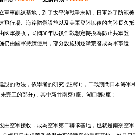
設立軍事訓練基地，到了太平洋戰爭末期，日軍為了防範美
建飛行場、海岸防禦設施以及美軍登陸以後的內陸長久抵
由國軍接收，民國38年以後作戰想定轉換為防止共軍登
施仍由國軍持續使用，部分設施則逐漸荒廢成為軍事遺
設的做法，依學者的研究 (註釋1)，二戰期間日本海軍
括未完工的部分)，其中新竹南寮1座、湖口鄉2座：
後由空軍接收，成為空軍第二聯隊基地，也就是南寮空軍