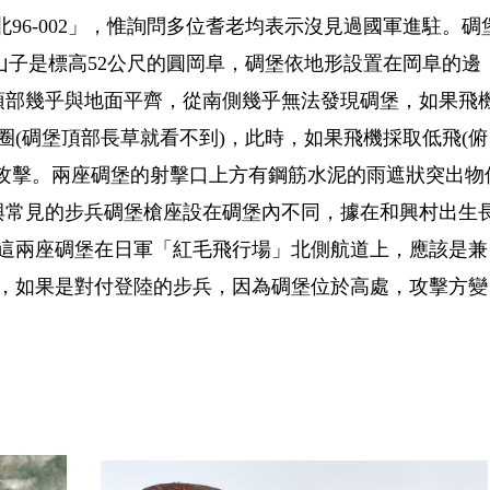
「北96-002」，惟詢問多位耆老均表示沒見過國軍進駐。碉
山子是標高52公尺的圓岡阜，碉堡依地形設置在岡阜的邊
頂部幾乎與地面平齊，從南側幾乎無法發現碉堡，如果飛
(碉堡頂部長草就看不到)，此時，如果飛機採取低飛(俯
槍攻擊。兩座碉堡的射擊口上方有鋼筋水泥的雨遮狀突出物
與常見的步兵碉堡槍座設在碉堡內不同，據在和興村出生
這兩座碉堡在日軍「紅毛飛行場」北側航道上，應該是兼
，如果是對付登陸的步兵，因為碉堡位於高處，攻擊方變