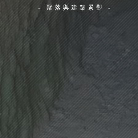
- 聚落與建築景觀 -