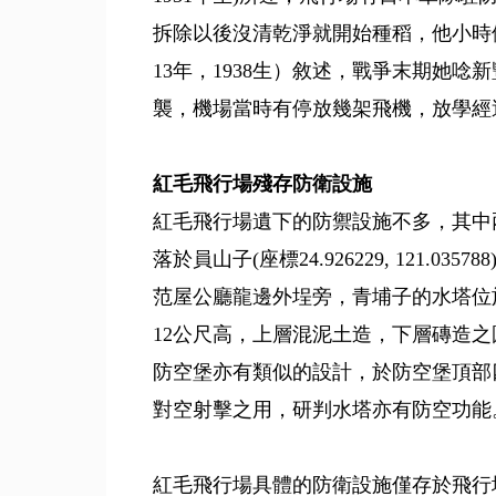
拆除以後沒清乾淨就開始種稻，他小時
13年，1938生）敘述，戰爭末期她
襲，機場當時有停放幾架飛機，放學經
紅毛飛行場殘存防衛設施
紅毛飛行場遺下的防禦設施不多，其中
落於員山子(座標24.926229, 121.0357
范屋公廳龍邊外埕旁，青埔子的水塔位
12公尺高，上層混泥土造，下層磚造
防空堡亦有類似的設計，於防空堡頂部
對空射擊之用，研判水塔亦有防空功能
紅毛飛行場具體的防衛設施僅存於飛行