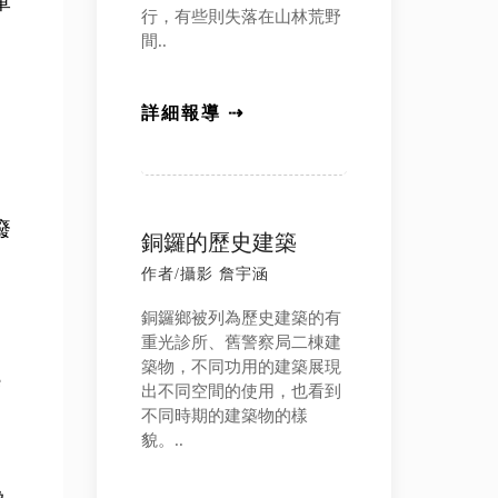
軍
行，有些則失落在山林荒野
間..
詳細報導 ⇢
廢
銅鑼的歷史建築
作者/攝影 詹宇涵
銅鑼鄉被列為歷史建築的有
重光診所、舊警察局二棟建
築物，不同功用的建築展現
e
出不同空間的使用，也看到
退
不同時期的建築物的樣
貌。..
為