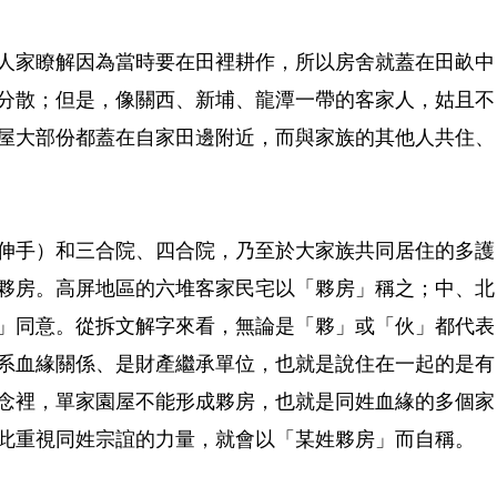
人家瞭解因為當時要在田裡耕作，所以房舍就蓋在田畝中
分散；但是，像關西、新埔、龍潭一帶的客家人，姑且不
屋大部份都蓋在自家田邊附近，而與家族的其他人共住、
伸手）和三合院、四合院，乃至於大家族共同居住的多護
夥房。高屏地區的六堆客家民宅以「夥房」稱之；中、北
」同意。從拆文解字來看，無論是「夥」或「伙」都代表
系血緣關係、是財產繼承單位，也就是說住在一起的是有
念裡，單家園屋不能形成夥房，也就是同姓血緣的多個家
此重視同姓宗誼的力量，就會以「某姓夥房」而自稱。