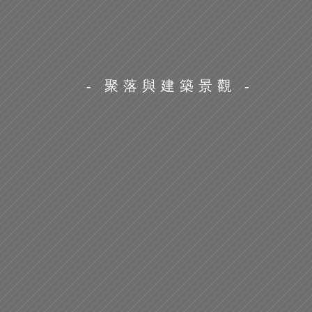
- 聚落與建築景觀 -