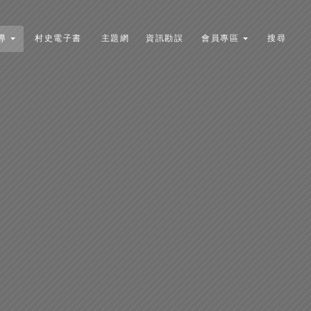
導
村史電子書
主題網
資訊勘誤
會員專區
搜尋