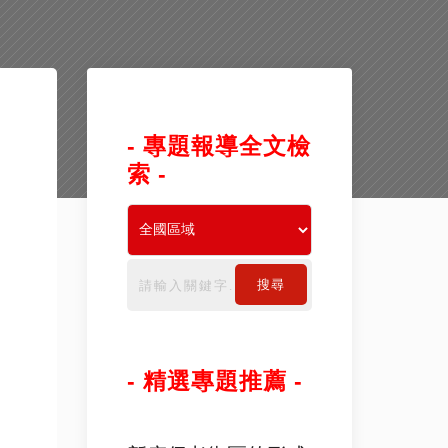
- 專題報導全文檢
索 -
搜尋
- 精選專題推薦 -