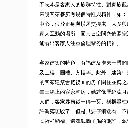
不忘本是客家人的族群特性、對家族觀
來說客家夥房有幾個特性與精神，如：
中心，位於正身與橫屋交接處，大多與
家人互動的場所；而其它空間會依照宗
能看出客家人注重倫理輩份的精神。
客家建築的特色，有福建及廣東一帶的
及土樓、圓樓、方樓等。此外，建築中
的客家建築會把後面的房子圍住並稱之
臺三線上的客家夥房，她就像歷經歲月
人們；客家夥房從一磚一瓦、橫樑豎柱
許凋落斑駁了，但是只要仔細端看，不
民祈祥納福、遺澤勉勵子孫的期許，源