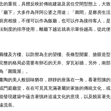
念的重視，具體反映於傳統建築及居住空間型態上，大致
「廳下」大多作為拜阿公婆之用途；「廊間」是夥房生活
廚房相接，不僅可以作為飯廳，也可以作為接待客人，是
法制度的排序使用，離廳下越近就表示輩份越高，從此便
圓樓及方樓、以防禦為主的望樓、長條型開窗、搶眼造型
完整的格局必需要有卵石的天井、穿瓦衫牆，另外，南部
為「圍隴屋」。
薰陶的美人般韻味猶存，靜靜的座落在一角，看著熙攘的
或門庭廳堂，在在可見其充滿著屬於家族的傳統文化，或
能發現建築中蘊含著慎終追遠文化的意境，以及饒富著先
遠流長。