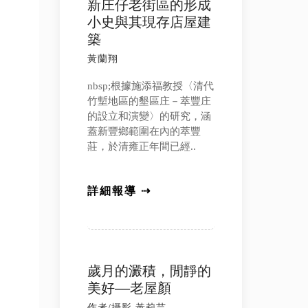
新庄仔老街區的形成
小史與其現存店屋建
築
黃蘭翔
nbsp;根據施添福教授〈清代
竹塹地區的墾區庄－萃豐庄
的設立和演變〉的研究，涵
蓋新豐鄉範圍在內的萃豐
莊，於清雍正年間已經..
詳細報導 ⇢
歲月的澱積，閒靜的
美好––老屋顏
作者/攝影 黃莉芸