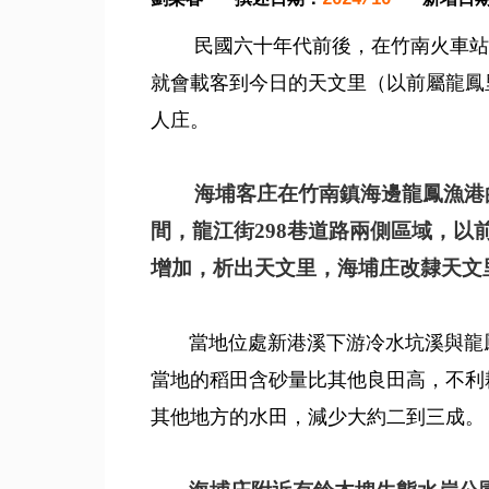
民國六十年代前後，在竹南火車站搭
就會載客到今日的天文里（以前屬龍鳳
人庄。
海埔客庄在竹南鎮海邊龍鳳漁港的
間，龍江街298巷道路兩側區域，以
增加，析出天文里，海埔庄改隸天文里
當地位處新港溪下游冷水坑溪與龍鳳
當地的稻田含砂量比其他良田高，不利
其他地方的水田，減少大約二到三成