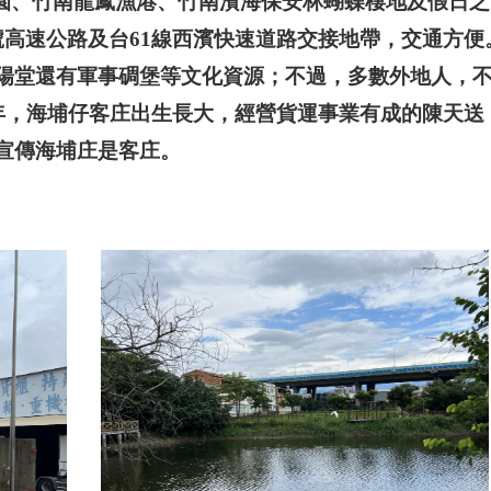
、竹南龍鳳漁港、竹南濱海保安林蝴蝶棲地及假日之
號高速公路及台61線西濱快速道路交接地帶，交通方便
陽堂還有軍事碉堡等文化資源；不過，多數外地人，
2年，海埔仔客庄出生長大，經營貨運事業有成的陳天送
宣傳海埔庄是客庄。