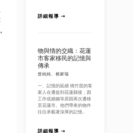
。
詳細報導 ⇢
不
，
物與情的交織：花蓮
市客家移民的記憶與
傳承
曾純純、賴家瑞
一、記憶的延續 桃竹苗的客
家人在遷徙到花蓮縣後，因
工作或婚姻等原因再次遷移
至花蓮市。他們帶來的物件
往往承載著深厚的記憶..
詳細報導 ⇢