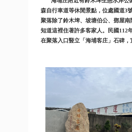
海埔庄附近有鈴木埤生態水岸公園
森自行車道等休閒景點，位處國道3
聚落除了鈴木埤、坡塘伯公、鄧屋南
知道這裡住著許多客家人。民國11
在聚落入口豎立「海埔客庄」石碑，