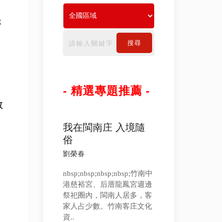
機
搜尋
- 精選專題推薦 -
數
我在閩南庄 入境隨
俗
劉榮春
nbsp;nbsp;nbsp;nbsp;竹南中
港慈裕宮、后厝龍鳳宮週邊
祭祀圈內，閩南人居多，客
家人占少數。竹南客庄文化
資..