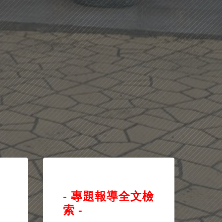
- 專題報導全文檢
索 -