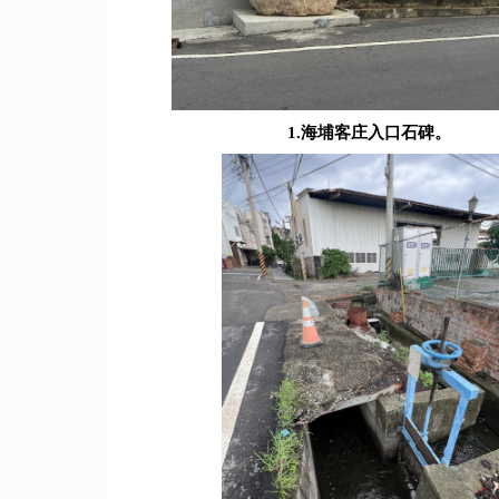
1.海埔客庄入口石碑。