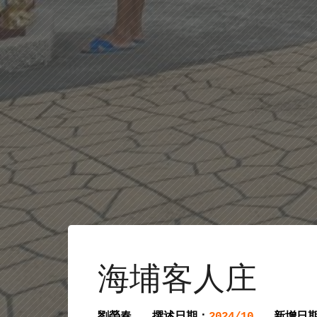
海埔客人庄
劉榮春
撰述日期：
新增日
2024/10