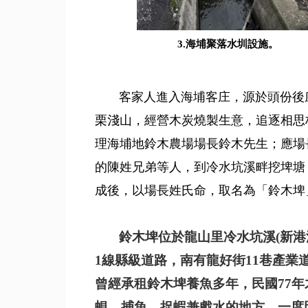
3.海埔聚落水圳設施。
客家人進入海埔客庄，源於頭份後庄客家
栗淺山，經營木炭燒製生意，追逐相思
理海埔地鈴木農場場長鈴木先生；應場
的陳姓兄弟等人，到冷水坑溪畔挖埤塘
成後，以場長姓氏命，取名為「鈴木
鈴木埤位於龍山里冷水坑溪(新港溪
1線縣級道路，南有龍好街11巷產業
曾經承租鈴木埤養魚多年，民國77
蜆、捕魚、捉蝦兼戲水的地方，一度