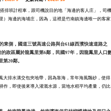
排班計程車，跟司機說目的地「海邊的客人庄」，司
里）海邊的海埔庄，因為，這裡是竹南鎮海邊唯一的客家
東側，國道三號高速公路與台61線西濱快速道路之
前的政區屬於龍鳳里第6鄰，民國97年，因龍鳳里人口
第20鄰。
大排水溝交包夾地帶，因為靠海，常年海風飄砂，使得
耕作，即使後來導入灌溉水源，當地水稻平均產量，仍比
。