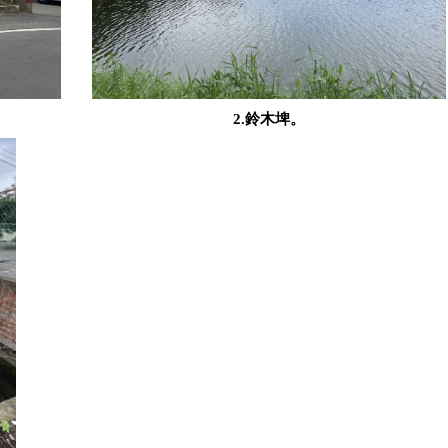
2.鈴木埤。