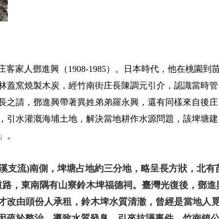
人鄧進興（1908-1985）。日本時代，他在桃園到
林蓋窯燒製木炭，經竹南街庄長陳調元引介，認識當時管
長之請，鄧進興帶著異姓弟弟羅永興，還有同樣來自後庄
，引水灌溉海埔土地，解決當地耕作水源問題，該埤塘建
埤」。
支流)南側，埤塘占地約三分地，略呈長方狀，北有
道路，東南隅有山寮鈴木埤福德祠。
臺灣光復後，鄧進
年才改由頭份人承租，鈴木埤水質清澈，曾經是當地人
因疏於整治，導致水質發臭，引來抗議事件。竹南鎮