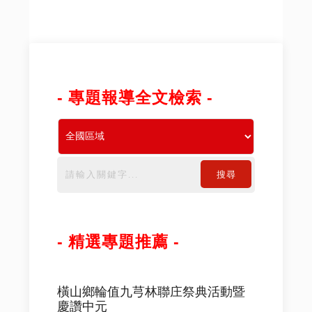
- 專題報導全文檢索 -
搜尋
- 精選專題推薦 -
橫山鄉輪值九芎林聯庄祭典活動暨
慶讚中元