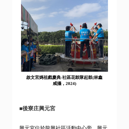
啟文宮媽祖戲慶典-社區花鼓隊起鼓(林鑫
咸攝，2024)
■
後寮庄興元宮
興元宮位於龍興社區活動中心旁，興元