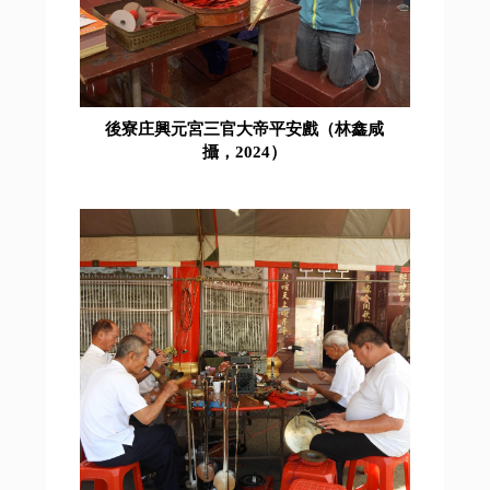
後寮庄興元宮三官大帝平安戲（林鑫咸
攝，2024）