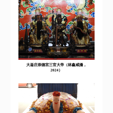
大崙庄崇德宮三官大帝（林鑫咸攝，
2024）