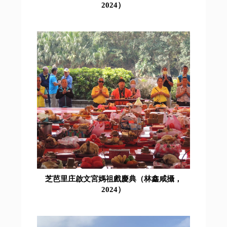
2024）
芝芭里庄啟文宮媽祖戲慶典（林鑫咸攝，
2024）