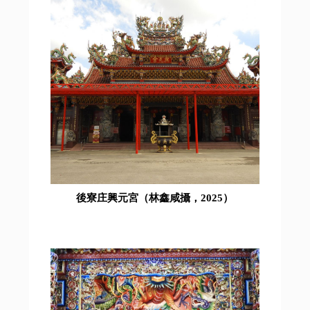
後寮庄興元宮（林鑫咸攝，2025）