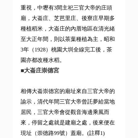
重視，中壢有3間主祀三官大帝的庄頭
廟，大崙庄、芝芭里庄、後寮庄早期多
種植稻米，大崙庄的內厝地區在清光緒
至大正年間，則以茶葉種植為主，昭和
3年（1928）桃園大圳全線完工後，茶
園亦都改種水稻。
■
大崙庄崇德宮
相傳大崙崇德宮的廟址來自三官大帝的
諭示，清代年間三官大帝曾託夢給當地
居民，三官大帝會從觀音海邊乘風而
來，停留之處就是建廟之處，後來便在
現址（崇德路99號）蓋廟。(註釋1)