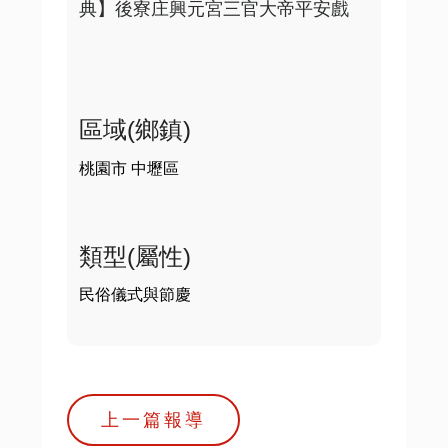
典】後寮庄興元宮三官大帝平安戲

區域(鄉鎮)
桃園市 中壢區
類型(屬性)
民俗儀式與節慶
上一篇報導