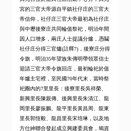
宮的三官大帝源自平鎮社仔庄的三官大
帝信仰，社仔庄三官大帝最初為社仔庄
與中壢後寮庄共同輪值祭祀，明治年間
因人口增多，兩庄人士提議分爐，憑鬮
社仔庄分得三官爐(註釋7)，後寮庄分得
令旗，明治35年望族朱傳明帶領眾信士
迎請三官大帝令旗回庄，最初輪祀於值
年爐主宅裡，至民國70年代末，當時祭
祀圈內的7里里長：後寮里長吳祥榮、
新興里長陳親傳、後興里長朱清江、龍
岡里長廖振鵬、龍平里長黃昌周、龍東
里長郭恆毅、龍昌里長宋培琳，以及地
方仕紳聯合發起成立興建委員會，鳩資