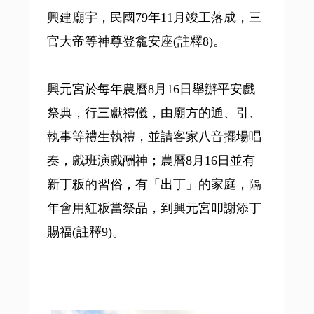
興建廟宇，民國79年11月竣工落成，三
官大帝等神尊登龕安座(註釋8)。
興元宮於每年農曆8月16日舉辦平安戲
祭典，行三獻禮儀，由廟方的通、引、
執事等禮生執禮，並請客家八音擺場唱
奏，戲班演戲酬神；農曆8月16日並有
新丁粄的習俗，有「出丁」的家庭，隔
年會用紅粄當祭品，到興元宮叩謝添丁
賜福(註釋9)。