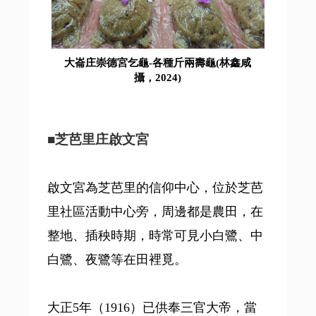
大崙庄崇德宮乞龜-各種斤兩壽龜(林鑫咸
攝，2024)
■
芝芭里庄啟文宮
啟文宮為芝芭里的信仰中心，位於芝芭
里社區活動中心旁，周邊都是農田，在
整地、插秧時期，時常可見小白鷺、中
白鷺、夜鷺等在田裡覓。
大正5年（1916）已供奉三官大帝，當