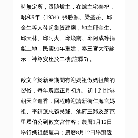
時無定所，跟隨爐主，在爐主宅奉祀，
昭和9年（1934）張勝源、梁盛岳、邱
金生等人發起集資建廟，地主邱金生、
邱天林、邱阿火、邱煥南、邱阿成等捐
獻土地，民國91年重建，奉三官大帝諭
示，神尊安座於二樓(註釋5) 。
啟文宮於新春期間有迎媽祖做媽祖戲的
習俗，每年農曆正月初九、初十到北港
朝天宮進香，回程時迎請新街仁海宮媽
祖、平鎮褒忠義民爺、池府王爺及芝芭
里眾伯公到啟文宮作客；農曆1月12日
舉行媽祖戲慶典；農曆8月12日舉辦還