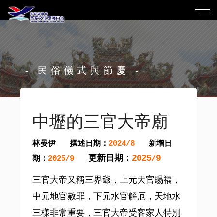
- 民俗儀式與節慶 -
中壢的三官大帝廟
林晏伊
撰述日期：
新增日
2024/8
更新日期：
2025/9
期：
2025/9
三官大帝又稱三界爺，上元天官賜福，
中元地官赦罪，下元水官解厄，天地水
三樣非常重要，三官大帝受客家人特別