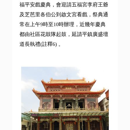
福平安戲慶典，會迎請五福宮李府王爺
及芝芭里各伯公到啟文宮看戲，祭典通
常在上午9時至10時辦理，近幾年慶典
都由社區花鼓隊起鼓，延請平鎮廣盛壇
道長執禮(註釋6) 。