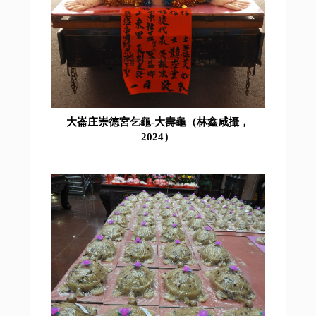
大崙庄崇德宮乞龜-大壽龜（林鑫咸攝，
2024）