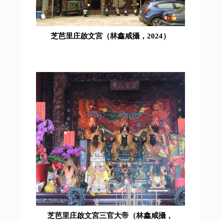
芝芭里庄啟文宮（林鑫咸攝，2024）
芝芭里庄啟文宮三官大帝（林鑫咸攝，