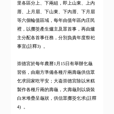
里各區分上、下兩組，即上山東、上內
厝、上月眉、下山東、下內厝、下月眉
等六個輪值區域，每年由值年區內庄民
裡，以擲筊產生爐主及眾首事，再由爐
主分配各首事任務，分別負責年度祭祀
事宜(註釋3) 。
崇德宮於每年農曆1月15日有舉辦乞龜
習俗，由廟方準備各種斤兩壽龜供信眾
乞求回家吃平安；大崙崇德宮除以米糕
製作各種斤兩的壽龜，大壽龜則以袋裝
白米堆疊呈龜狀，供信眾擲筊乞求(註釋
4) 。