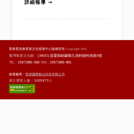
詳細報導 ⇢
客家委員會客家文化發展中心版權所有
©copyright 2019
臺灣客家文化館：
(36645) 苗栗縣銅鑼鄉九湖村銅科南路6號
TEL：
(037)985-558
FAX：
(037)985-991
維運廠商：
聖傑國際數位科技有限公司
累計瀏覽人數：
1005973
人