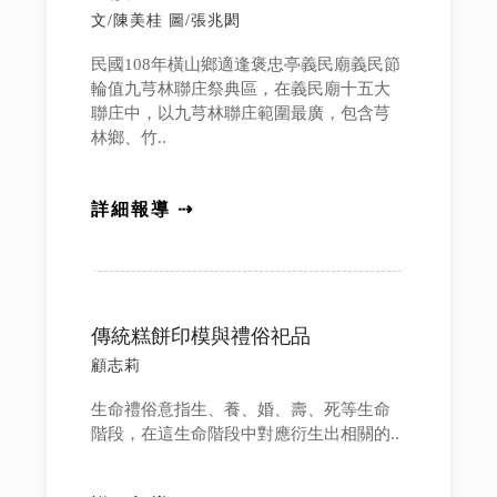
文/陳美桂 圖/張兆閎
民國108年橫山鄉適逢褒忠亭義民廟義民節
輪值九芎林聯庄祭典區，在義民廟十五大
聯庄中，以九芎林聯庄範圍最廣，包含芎
林鄉、竹..
詳細報導 ⇢
傳統糕餅印模與禮俗祀品
顧志莉
生命禮俗意指生、養、婚、壽、死等生命
階段，在這生命階段中對應衍生出相關的..