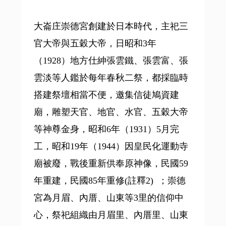
大崙庄崇德宮創建於日本時代，主祀三
官大帝與五穀大帝，日昭和3年
（1928）地方仕紳張雲鐵、張雲富、張
雲淡等人鑑於每年春秋二祭，都採臨時
搭建祭壇相當不便，邀集信徒鳩資建
廟，雕塑天官、地官、水官、五穀大帝
等神尊金身，昭和6年（1931）5月完
工，昭和19年（1944）因皇民化運動寺
廟被廢，戰後重新供奉原神像，民國59
年重建，民國85年重修(註釋2) ；崇德
宮為月眉、內厝、山東等3里的信仰中
心，祭祀組織由月眉里、內厝里、山東