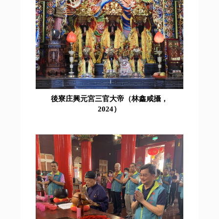
後寮庄興元宮三官大帝（林鑫咸攝，
2024）