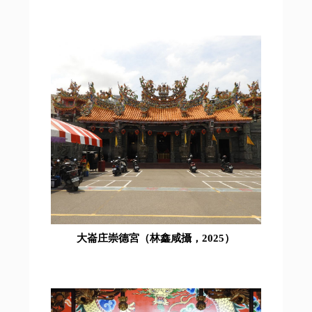
大崙庄崇德宮（林鑫咸攝，2025）