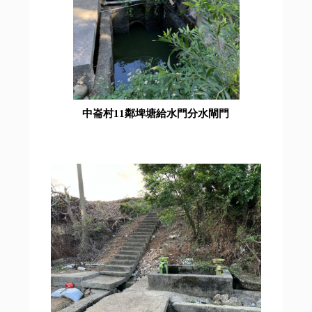
中崙村11鄰埤塘給水門分水閘門