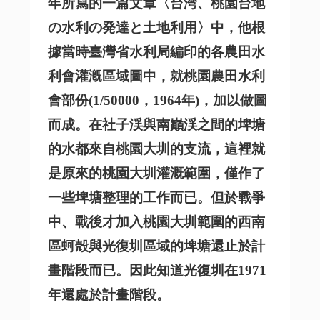
年所寫的一篇文章〈台湾、桃園台地
の水利の発達と土地利用〉中，他根
據當時臺灣省水利局編印的各農田水
利會灌漑區域圖中，就桃園農田水利
會部份(1/50000，1964年)，加以做圖
而成。
在社子渓與南巓渓之間的埤塘
的水都來自桃園大圳的支流，這裡就
是原來的桃園大圳灌溉範圍，僅作了
一些埤塘整理的工作而已。但於戰爭
中、戰後才加入桃園大圳範圍的西南
區蚵殻與光復圳區域的埤塘還止於計
畫階段而已。因此知道光復圳在1971
年還處於計畫階段。