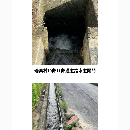
瑞興村10鄰11鄰過道路水道閘門