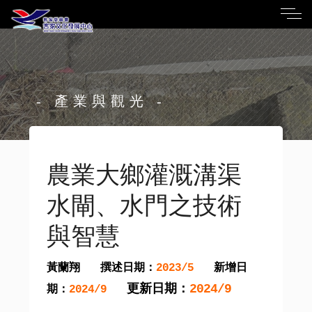
- 產業與觀光 -
農業大鄉灌溉溝渠
水閘、水門之技術
與智慧
黃蘭翔
撰述日期：
新增日
2023/5
更新日期：
2024/9
期：
2024/9