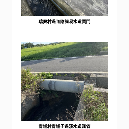
瑞興村過道路簡易水道閘門
青埔村青埔子過溪水道涵管