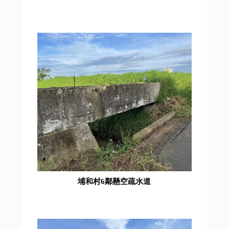
埔和村6鄰懸空疏水道