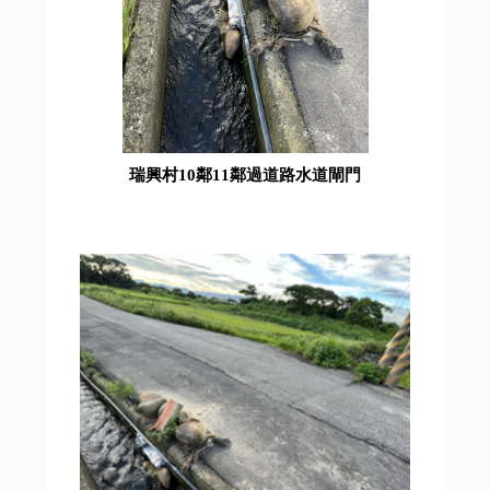
瑞興村10鄰11鄰過道路水道閘門