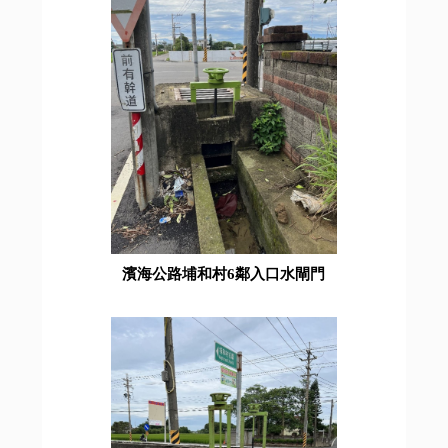
濱海公路埔和村6鄰入口水閘門