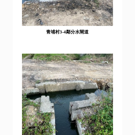
青埔村3-4鄰分水閘道