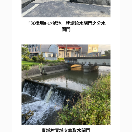
「光復圳8-17號池」埤塘給水閘門之分水
閘門
青埔村青埔支線取水閘門