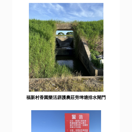
福新村香園樂活辟護農莊旁埤塘排水閘門