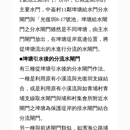
主要水門，中崙村11鄰埤塘給水門分水
閘門與「光復圳8-17號池」埤塘給水閘
門之分水閘門雖然是不同埤塘，由主水
門閘門放出，在埤塘堤岸底邊位置，將
從埤塘流出的水進行分流的水閘門。
■埤塘引水後的分流水閘門
有三種從埤塘引水後的分水閘門作法。
一種是利用原有小溪流與光復圳支線結
合，或是利用原有小溪流與如青埔村青
埔支線取水閘門與埔和村集會所附近水
閘門之埤塘為保護堤岸的排水閘門結合
分流閘門。
另一種與前述閘門類似，如濱海公路埔