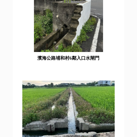
濱海公路埔和村6鄰入口水閘門