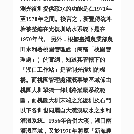
測光復圳提供疏水的功能是在1971年
至1978年之間。換言之，新豐傳統埤
塘被整編在光復圳給水系統下是在
1970年代。
另外，根據臺灣農業部農
田水利署
桃園管理處
（簡稱「桃園管
理處」）的官網，知道其管轄下的
「湖口工作站」是管制光復圳的機
構。而桃園管理處灌溉事業區域係由
桃園大圳單獨一條圳路灌溉系統範
圍，而桃園大圳末端之光復圳及石門
以下各圳也同屬自大漢溪取水之水利
灌溉系統。1956年合併大溪，湖口兩
灌溉區域，又於1970年將原「新海農