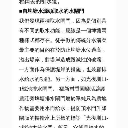
稻田去的引水道。
■自埤塘水源頭取水的水閘門
我們發現兩種取水閘門，因為是個別具
有不同的取水功能，應該是一個埤塘兩
種樣式都存在。徒手做的傳統分水溝渠
最主要的目的在於防止埤塘水位過高，
溢出堤岸，對堤岸造成毀滅性的破壞。
一方面作為保護堤岸的措施，也兼顧排
水給水的功能。另一方面，如光復圳11-
1號池排水閘門、 福新村香園樂活辟護
農莊旁埤塘排水閘門屬於單純只為農地
作物需要用水而給水，提防頂水門升降
閘版的轉輪座上所標的標語「光復圳11-
2號池主給水門」所示，它就是給水的