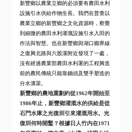
新豐鄉以農業立鄉的必須要有農田水利
設施引水供給作物生長。我們在普查以
農業立鄉的新豐鄉之文化資源時，察覺
到細微的農田水利灌溉設施引水入田的
作法與智慧。也在新豐鄉與湖口鄉界線
之復興北路與六股溪附近發現了一處，
沒有經過農業部農田水利署的工程興造
前的農民傳統只能靠鋤頭及雙手塑造的
分水溝渠。
新豐鄉的農地重劃約從1962年開始至
1986年止，新豐鄉灌溉水的供給是從
石門水庫之光復圳引來灌溉用水。
光
復圳何時開鑿？根據日人竹内在1971