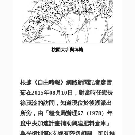
桃園大圳與埤塘
根據《自由時報》網路新聞記者廖雪
茹在2015年08月10日，對當時任鄉長
徐茂淦的訪問，知道現位於後湖派出
所旁，由「糧食局辦理67（1978）年
度中央加速計畫補助興建肥料倉庫」
與光復圳第8支線有密切相關。
可以推