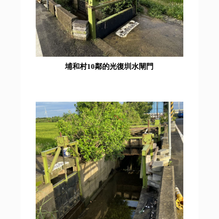
埔和村10鄰的光復圳水閘門