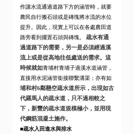
作讓水流通過道路下方的涵管時，就要
農民自行搬石頭或是磚塊將水流的水位
提升。因此，現實上可以在各處農田道
疏水有通
路旁看到擺置石頭與磚塊。
過道路下的需要，另一是必須經過溪
流上或是從高地往低處送的需求。這
時候就如
青埔村青埔子過溪水道涵管，
直接用水泥涵管銜接聯繫溝渠；亦有如
埔和村6鄰懸空疏水道
所示，出現如古
代羅馬人的疏水道，只不過相較之
下，新豐的疏水道規模極小，並用現
代鋼筋混凝土施作。
■疏水入田進水與排水