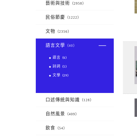
藝術與技術
（2958）
民俗節慶
（1222）
文物
（2356）
語言文學
（40）
語言
（6）
◆
詩詞
（5）
◆
文學
（29）
◆
口述傳統與知識
（128）
自然風景
（409）
飲食
（54）