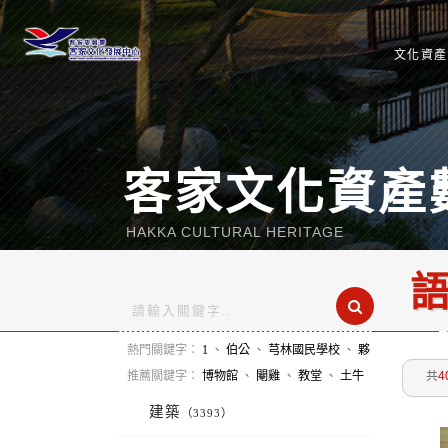
文化資產
客家文化資產
HAKKA CULTURAL HERITAGE
熱門關鍵字：
1
、
伯公
、
芎林國民學校
、
夥
房
、
南岸
、
杉林
、
苗栗郡
、
東勢
推薦關鍵字：
博物館
、
閹雞
、
教堂
、
土牛
共
4
、
庄內厝
、
木炭
、
糖塔
、
李
建築
（3393）