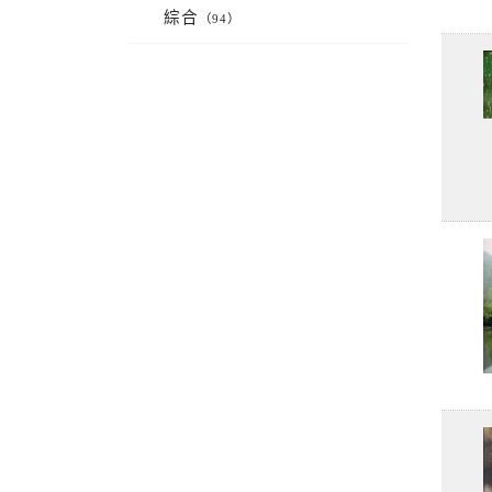
綜合
（94）