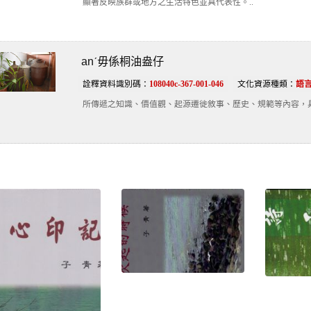
顯著反映族群或地方之生活特色並具代表性。..
anˊ毋係桐油盎仔
詮釋資料識別碼：
108040c-367-001-046
文化資源種類：
語
所傳遞之知識、價值觀、起源遷徙敘事、歷史、規範等內容，具