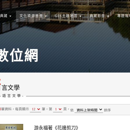
典藏
文化資源普查
GIS主題地圖
典藏影音
專題報
數位網
語
言文學
-
語言文學
-
0
筆資料，
每頁顯示
筆，
第
頁，
依
排序
游永福著《花邊剪刀》