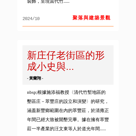
裝飾，呈現當代竹.....
聚落與建築景觀
2024/10
新庄仔老街區的形
成小史與...
- 黃蘭翔 -
nbsp;根據施添福教授〈清代竹塹地區的
墾區庄－萃豐庄的設立和演變〉的研究，
涵蓋新豐鄉範圍在內的萃豐莊，於清雍正
年間已經大致被開墾完畢。據在擁有萃豐
莊一半產業的汪文東等人於道光年間.....