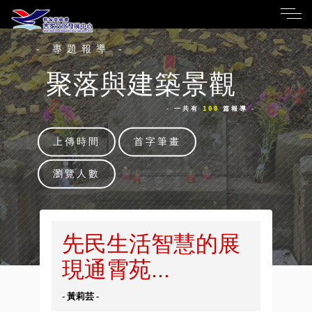
- 專題報導 -
聚落與建築景觀
- 一共有
100
篇報導 -
上傳時間
首字筆畫
瀏覽人數
先民生活智慧的展
現通霄苑...
- 黃莉芸 -