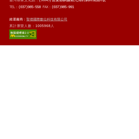
臺灣客家文化館：
(36645) 苗栗縣銅鑼鄉九湖村銅科南路6號
TEL：
(037)985-558
FAX：
(037)985-991
維運廠商：
聖傑國際數位科技有限公司
累計瀏覽人數：
1005968
人