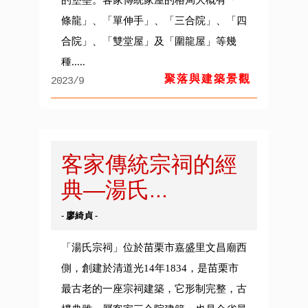
的堡壘。客家傳統家屋的格局大概有「一
條龍」、「單伸手」、「三合院」、「四
合院」、「雙堂屋」及「圍龍屋」等幾
種.....
聚落與建築景觀
2023/9
客家傳統宗祠的經
典—湯氏...
- 廖綺貞 -
「湯氏宗祠」位於苗栗市嘉盛里文昌廟西
側，創建於清道光14年1834，是苗栗市
最古老的一座宗祠建築，它形制完整，古