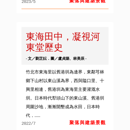
聚落與建築景觀
2023/5
東海田中，凝視河
東堂歷史
- 文／劉芷妘．圖／盧貞築、林美辰 -
竹北市東海里以舊港圳為邊界，東鄰芎林
鄉下山村以東山溪為界，西與隘口里、十
興里相連，舊港圳為東海里主要灌溉水
圳。日本時代犁頭山下的東山溪、舊港圳
周圍沙地，漸漸開墾成為水田，日本時
代，.....
聚落與建築景觀
2022/7