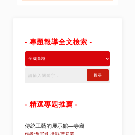
- 專題報導全文檢索 -
搜尋
- 精選專題推薦 -
傳統工藝的展示館—寺廟
作者/詹宇涵 攝影/黃莉芸