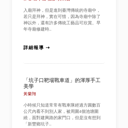
入廟拜神，但是進到臺灣傳統的寺廟中，
若只是拜神，實在可惜，因為寺廟中除了
神以外，還有許多傳統工藝品可欣賞。早
年寺廟修建時..
詳細報導 ⇢
「坑子口靶場戰車道」的渾厚手工
美學
黃蘭翔
小時候只知道常常有戰車隊經過方圓數百
公尺內看不到別人家，被周圍4個池塘圍
繞，面對建興路的家門口，但是沒有想到
「新豐鄉坑子..