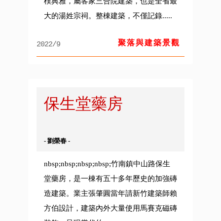
樸典雅，屬客家三合院建築，也是全省最
大的湯姓宗祠。整棟建築，不僅記錄.....
聚落與建築景觀
2022/9
保生堂藥房
- 劉榮春 -
nbsp;nbsp;nbsp;nbsp;竹南鎮中山路保生
堂藥房，是一棟有五十多年歷史的加強磚
造建築。業主張肇圓當年請新竹建築師賴
方伯設計，建築內外大量使用馬賽克磁磚