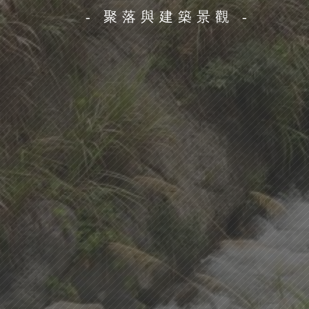
- 聚落與建築景觀 -