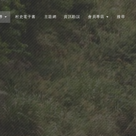
導
村史電子書
主題網
資訊勘誤
會員專區
搜尋