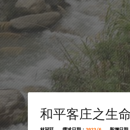
和平客庄之生命
林冠廷
撰述日期：
新增日期
2023/6