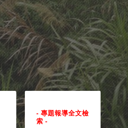
- 專題報導全文檢
索 -