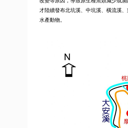
改變等原因，導致原生種魚類減少或瀕
才陸續發布北坑溪、中坑溪、橫流溪、
水產動物。