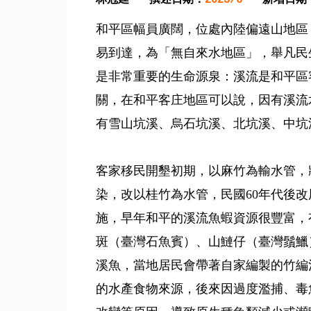
和平區幅員廣闊，位處內陸偏遠山地區
易到達，為「無自來水地區」，舉凡民
是非常重要的生命源泉：溪流是和平區
關，在和平客庄地區可以說，因有溪流
有雪山坑溪、烏石坑溪、北坑溪、中坑
客家移民開墾初期，以麻竹為輸水管，
染，改以桂竹為水管，民國60年代後改
施，早年和平的溪流魚蝦資源很豐富，
斑（臺灣石魚賓）、山鰱仔（臺灣鬚鱲
溪魚，當地居民會帶著自家編製的竹編
的水產食物來源，後來因過度濫捕、毒