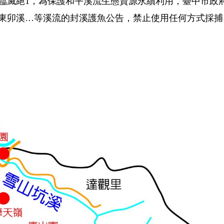
臨滅絕1，為保護和平溪流生態資源永續利用，臺中市政
東卯溪…等溪流的封溪護魚公告，禁止使用任何方式採捕