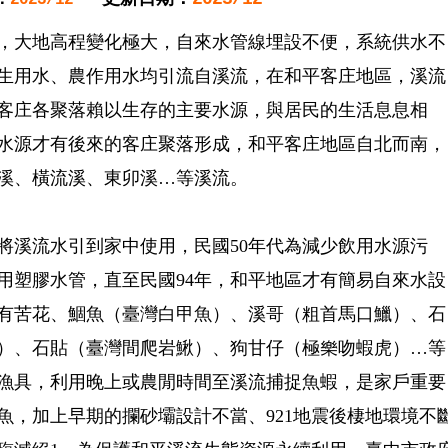
，大地高程變化極大，自來水管線埋設不便，系統供水不
生用水、農作用水均引流自溪流，在和平客庄地區，溪流
客庄各聚落賴以生存的主要水源，與居民的生活息息相
水源才有後來的客庄聚落形成，和平客庄地區自北而南，
溪、橫流溪、東卯溪…等溪流。
將溪流水引到家中使用，民國50年代為減少飲用水源污
用塑膠水管，直至民國94年，和平地區才有簡易自來水設
有苦花、鯝魚（臺灣白甲魚）、溪哥（粗首馬口鱲）、石
）、石貼（臺灣間爬岩鰍）、狗甘仔（極樂吻蝦虎）…等
漁具，利用晚上或農閒時間至溪流捕捉魚蝦，是家戶重要
魚，加上早期的攔砂壩設計不當、921地震後棲地環境不