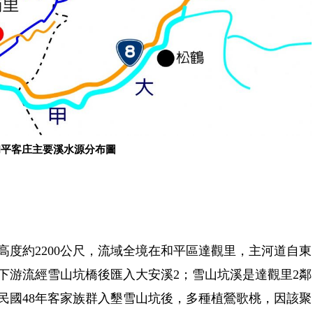
和平客庄主要溪水源分布圖
度約2200公尺，流域全境在和平區達觀里，主河道自東
下游流經雪山坑橋後匯入大安溪2；雪山坑溪是達觀里2鄰
民國48年客家族群入墾雪山坑後，多種植鶯歌桃，因該聚