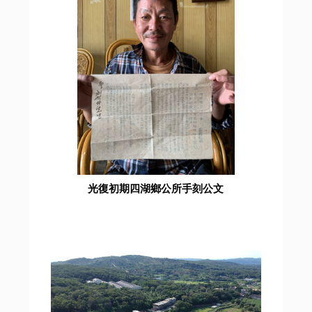
光復初期四湖鄉公所手刻公文