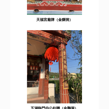
天福宮廟牌（金獅洞）
五湖臨門伯公柱聯（金鵝洞）