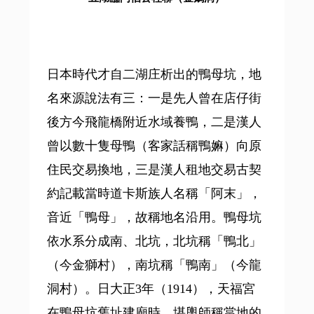
日本時代才自二湖庄析出的鴨母坑，地
名來源說法有三：一是先人曾在店仔街
後方今飛龍橋附近水域養鴨，二是漢人
曾以數十隻母鴨（客家話稱鴨嫲）向原
住民交易換地，三是漢人租地交易古契
約記載當時道卡斯族人名稱「阿末」，
音近「鴨母」，故稱地名沿用。鴨母坑
依水系分成南、北坑，北坑稱「鴨北」
（今金獅村），南坑稱「鴨南」（今龍
洞村）。日大正3年（1914），天福宮
在鴨母坑舊址建廟時，堪輿師稱當地的