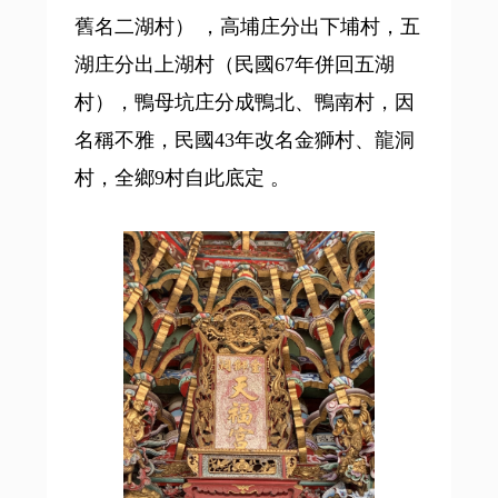
舊名二湖村） ，高埔庄分出下埔村，五
湖庄分出上湖村（民國67年併回五湖
村），鴨母坑庄分成鴨北、鴨南村，因
名稱不雅，民國43年改名金獅村、龍洞
村，全鄉9村自此底定 。