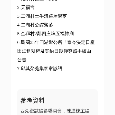
2.天福宮
3.二湖村土牛溝羅屋聚落
4.二湖村公館聚落
5.金獅村2鄰四庄埤五福神廟
6.民國35年四湖鄉公所「奉令決定日產
田畑租耕權及契約日期仰尊照手續由」
公告
7.邱其榮蒐集客家諺語
參考資料
西湖鄉誌編纂委員會，陳運棟主編， 1997，