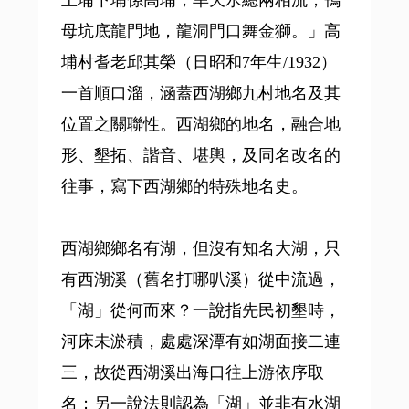
上埔下埔係高埔，旱天水總兩相流；鴨
母坑底龍門地，龍洞門口舞金獅。」高
埔村耆老邱其榮（日昭和7年生/1932）
一首順口溜，涵蓋西湖鄉九村地名及其
位置之關聯性。西湖鄉的地名，融合地
形、墾拓、諧音、堪輿，及同名改名的
往事，寫下西湖鄉的特殊地名史。
西湖鄉鄉名有湖，但沒有知名大湖，只
有西湖溪（舊名打哪叭溪）從中流過，
「湖」從何而來？一說指先民初墾時，
河床未淤積，處處深潭有如湖面接二連
三，故從西湖溪出海口往上游依序取
名；另一說法則認為「湖」並非有水湖