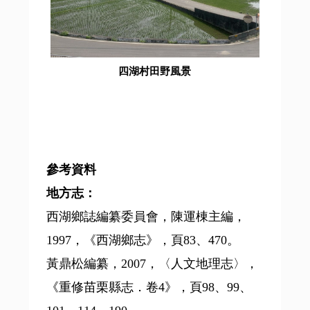
四湖村田野風景
參考資料
地方志：
西湖鄉誌編纂委員會，陳運棟主編，
1997，《西湖鄉志》，頁83、470。
黃鼎松編纂，2007，〈人文地理志〉，
《重修苗栗縣志．卷4》，頁98、99、