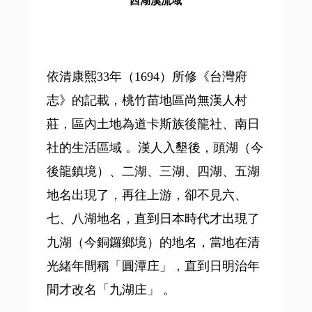
西湖溪流域
依清康熙33年（1694）所修《台灣府
志》的記載，桃竹苗地區尚無漢人村
莊，區內土地為道卡斯族後龍社、南日
社的生活區域 。漢人入墾後，頭湖（今
後龍鎮境）、二湖、三湖、四湖、五湖
地名出現了，再往上游，卻不見六、
七、八湖地名，直到日本時代才出現了
九湖（今銅鑼鄉境）的地名，當地在清
光緒年間稱「圓潭庄」，直到日明治年
間才改名「九湖庄」 。