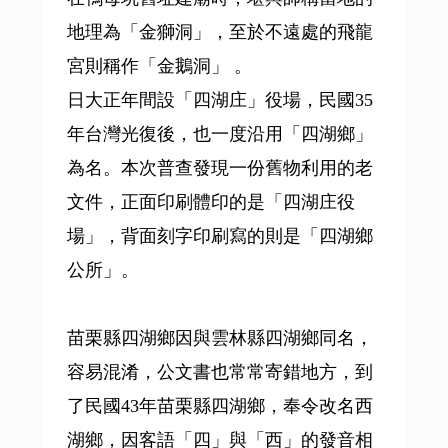
地理為「金獅洞」，至於不遠處的飛龍
宮則稱作「金鵝洞」 。
日大正年間設「四湖庄」役場，民國35
年台灣光復後，也一度沿用「四湖鄉」
為名。本次普查發現一份舊物利用的老
文件，正面印刷體印的是「四湖庄役
場」，背面刻字印刷寫的則是「四湖鄉
公所」。
苗栗縣四湖鄉因與雲林縣四湖鄉同名，
容易混淆，公文書也常常寄錯地方，到
了民國43年苗栗縣四湖鄉，奉令改名西
湖鄉，因客語「四」與「西」的發音相