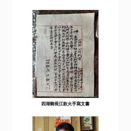
四湖鄉長江欽火手寫文書