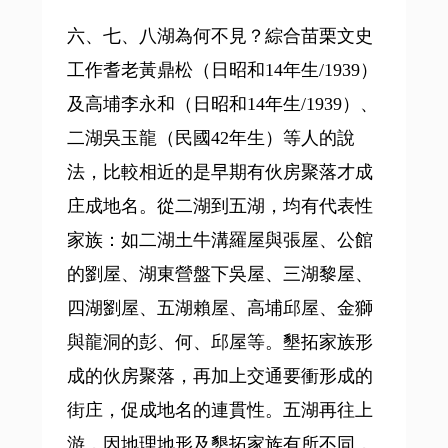
六、七、八湖為何不見？綜合苗栗文史
工作耆老黃鼎松（日昭和14年生/1939）
及高埔李永和（日昭和14年生/1939）、
二湖吳玉龍（民國42年生）等人的說
法，比較相近的是早期有伙房聚落才成
庄成地名。從二湖到五湖，均有代表性
家族：如二湖土牛溝羅屋與張屋、公館
的劉屋、湖東營盤下吳屋、三湖黎屋、
四湖劉屋、五湖賴屋、高埔邱屋、金獅
與龍洞的彭、何、邱屋等。墾拓家族形
成的伙房聚落，再加上交通要衝形成的
街庄，促成地名的連貫性。五湖再往上
游，因地理地形及墾拓家族有所不同，