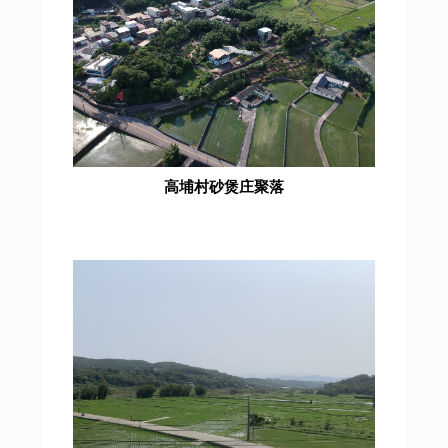
高埔村砂煲庄聚落