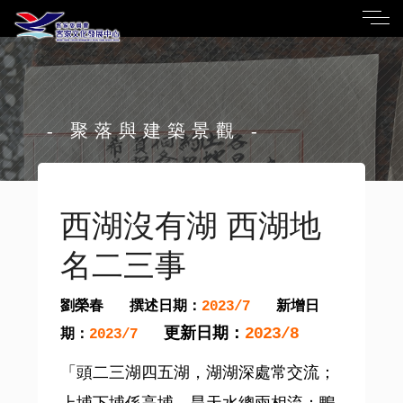
- 聚落與建築景觀 -
西湖沒有湖 西湖地
名二三事
劉榮春
撰述日期：
新增日
2023/7
更新日期：
2023/8
期：
2023/7
「頭二三湖四五湖，湖湖深處常交流；