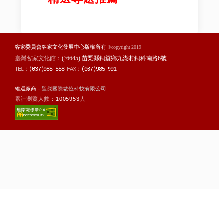
客家委員會客家文化發展中心版權所有
©copyright 2019
臺灣客家文化館：
(36645) 苗栗縣銅鑼鄉九湖村銅科南路6號
TEL：
(037)985-558
FAX：
(037)985-991
維運廠商：
聖傑國際數位科技有限公司
累計瀏覽人數：
1005953
人