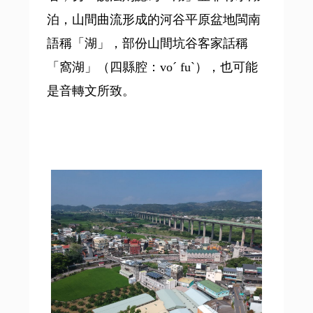
泊，山間曲流形成的河谷平原盆地閩南
語稱「湖」，部份山間坑谷客家話稱
「窩湖」（四縣腔：voˊ fuˋ），也可能
是音轉文所致。