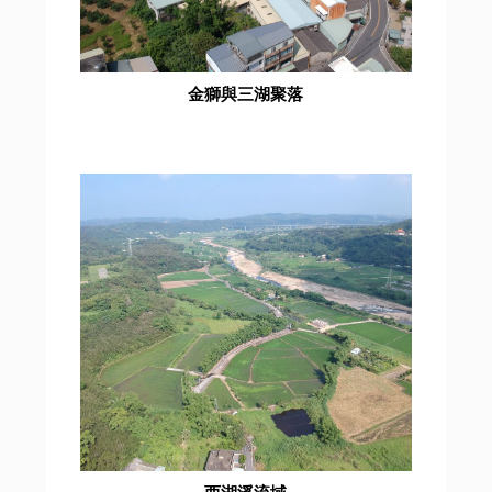
金獅與三湖聚落