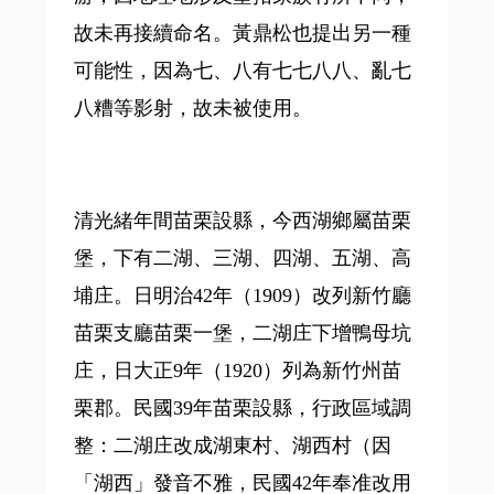
故未再接續命名。黃鼎松也提出另一種
可能性，因為七、八有七七八八、亂七
八糟等影射，故未被使用。
清光緒年間苗栗設縣，今西湖鄉屬苗栗
堡，下有二湖、三湖、四湖、五湖、高
埔庄。日明治42年（1909）改列新竹廳
苗栗支廳苗栗一堡，二湖庄下增鴨母坑
庄，日大正9年（1920）列為新竹州苗
栗郡。民國39年苗栗設縣，行政區域調
整：二湖庄改成湖東村、湖西村（因
「湖西」發音不雅，民國42年奉准改用