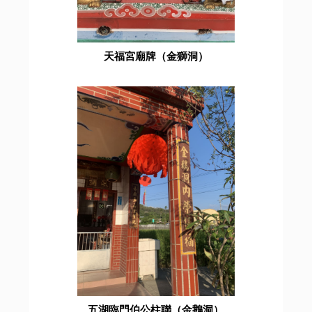
天福宮廟牌（金獅洞）
五湖臨門伯公柱聯（金鵝洞）