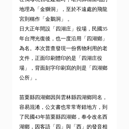
地理為「金獅洞」，至於不遠處的飛龍
宮則稱作「金鵝洞」 。
日大正年間設「四湖庄」役場，民國35
年台灣光復後，也一度沿用「四湖鄉」
為名。本次普查發現一份舊物利用的老
文件，正面印刷體印的是「四湖庄役
場」，背面刻字印刷寫的則是「四湖鄉
公所」。
苗栗縣四湖鄉因與雲林縣四湖鄉同名，
容易混淆，公文書也常常寄錯地方，到
了民國43年苗栗縣四湖鄉，奉令改名西
湖鄉，因客語「四」與「西」的發音相