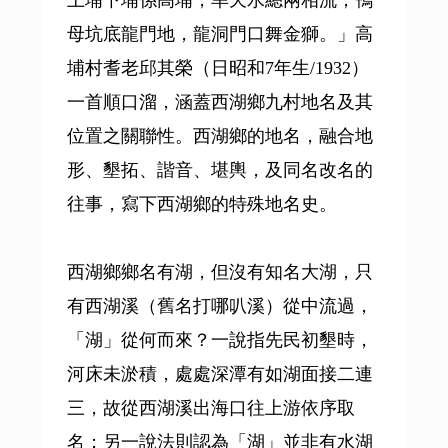
上埔下埔係高埔，旱天水總兩相流；鴨
母坑底龍門地，龍洞門口舞金獅。」高
埔村耆老邱其榮（日昭和7年生/1932）
一首順口溜，涵蓋西湖鄉九村地名及其
位置之關聯性。西湖鄉的地名，融合地
形、墾拓、諧音、堪輿，及同名改名的
往事，寫下西湖鄉的特殊地名史。
西湖鄉鄉名有湖，但沒有知名大湖，只
有西湖溪（舊名打哪叭溪）從中流過，
「湖」從何而來？一說指先民初墾時，
河床未淤積，處處深潭有如湖面接二連
三，故從西湖溪出海口往上游依序取
名；另一說法則認為「湖」並非有水湖