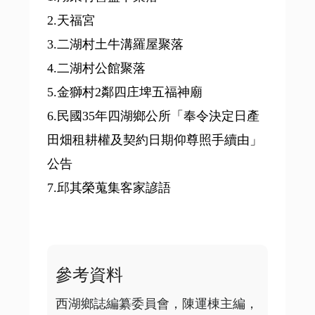
2.天福宮
3.二湖村土牛溝羅屋聚落
4.二湖村公館聚落
5.金獅村2鄰四庄埤五福神廟
6.民國35年四湖鄉公所「奉令決定日產
田畑租耕權及契約日期仰尊照手續由」
公告
7.邱其榮蒐集客家諺語
參考資料
西湖鄉誌編纂委員會，陳運棟主編， 1997，