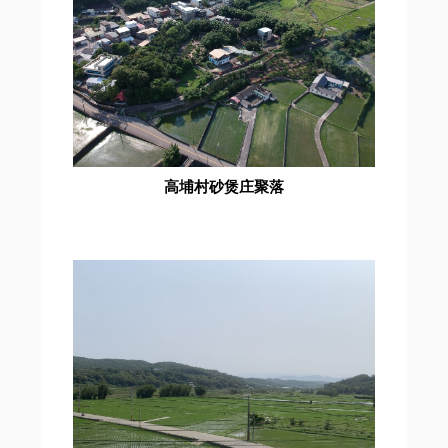
高埔村砂煲庄聚落