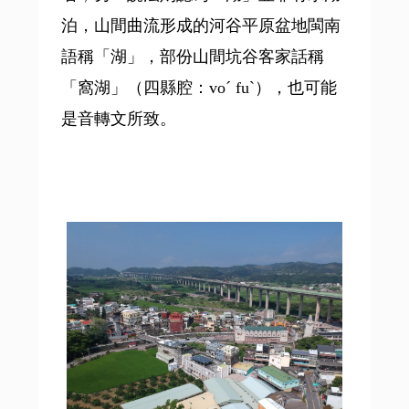
泊，山間曲流形成的河谷平原盆地閩南
語稱「湖」，部份山間坑谷客家話稱
「窩湖」（四縣腔：voˊ fuˋ），也可能
是音轉文所致。