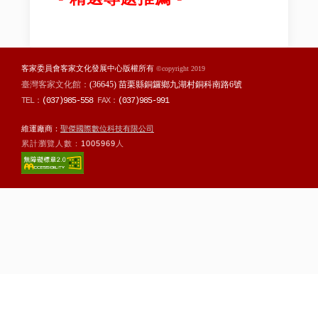
客家委員會客家文化發展中心版權所有
©copyright 2019
臺灣客家文化館：
(36645) 苗栗縣銅鑼鄉九湖村銅科南路6號
TEL：
(037)985-558
FAX：
(037)985-991
維運廠商：
聖傑國際數位科技有限公司
累計瀏覽人數：
1005969
人