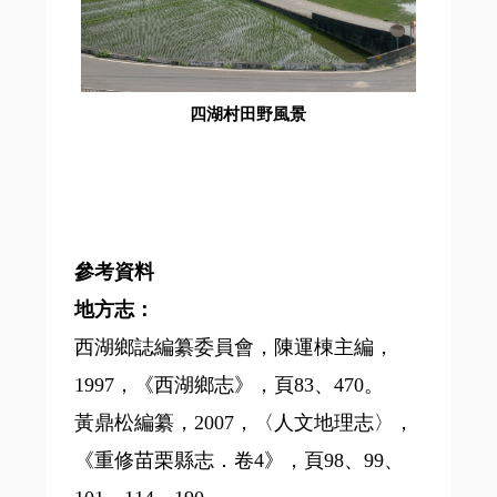
四湖村田野風景
參考資料
地方志：
西湖鄉誌編纂委員會，陳運棟主編，
1997，《西湖鄉志》，頁83、470。
黃鼎松編纂，2007，〈人文地理志〉，
《重修苗栗縣志．卷4》，頁98、99、