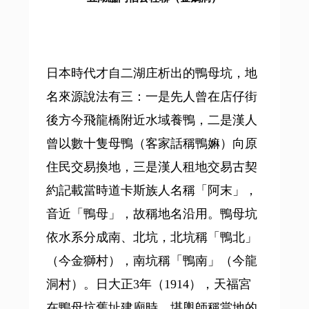
日本時代才自二湖庄析出的鴨母坑，地
名來源說法有三：一是先人曾在店仔街
後方今飛龍橋附近水域養鴨，二是漢人
曾以數十隻母鴨（客家話稱鴨嫲）向原
住民交易換地，三是漢人租地交易古契
約記載當時道卡斯族人名稱「阿末」，
音近「鴨母」，故稱地名沿用。鴨母坑
依水系分成南、北坑，北坑稱「鴨北」
（今金獅村），南坑稱「鴨南」（今龍
洞村）。日大正3年（1914），天福宮
在鴨母坑舊址建廟時，堪輿師稱當地的