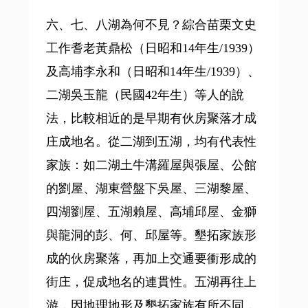
六、七、八湖為何不見？綜合苗栗文史
工作耆老黃鼎松（日昭和14年生/1939）
及高埔李永和（日昭和14年生/1939）、
二湖吳玉龍（民國42年生）等人的說
法，比較相近的是早期有伙房聚落才成
庄成地名。從二湖到五湖，均有代表性
家族：如二湖土牛溝羅屋與張屋、公館
的劉屋、湖東營盤下吳屋、三湖黎屋、
四湖劉屋、五湖賴屋、高埔邱屋、金獅
與龍洞的彭、何、邱屋等。墾拓家族形
成的伙房聚落，再加上交通要衝形成的
街庄，促成地名的連貫性。五湖再往上
游，因地理地形及墾拓家族有所不同，