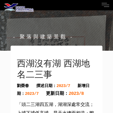
- 聚落與建築景觀 -
西湖沒有湖 西湖地
名二三事
劉榮春
撰述日期：
新增日
2023/7
更新日期：
2023/8
期：
2023/7
「頭二三湖四五湖，湖湖深處常交流；