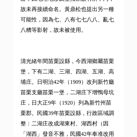
故未再接續命名。黃鼎松也提出另一種
可能性，因為七、八有七七八八、亂七
八糟等影射，故未被使用。
清光緒年間苗栗設縣，今西湖鄉屬苗栗
堡，下有二湖、三湖、四湖、五湖、高
埔庄。日明治42年（1909）改列新竹廳
苗栗支廳苗栗一堡，二湖庄下增鴨母坑
庄，日大正9年（1920）列為新竹州苗
栗郡。民國39年苗栗設縣，行政區域調
整：二湖庄改成湖東村、湖西村（因
「湖西」發音不雅，民國42年奉准改用