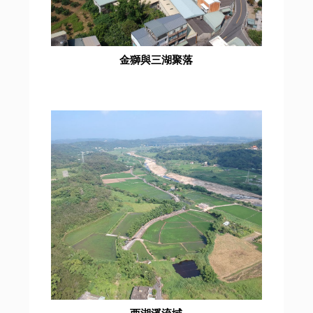
金獅與三湖聚落