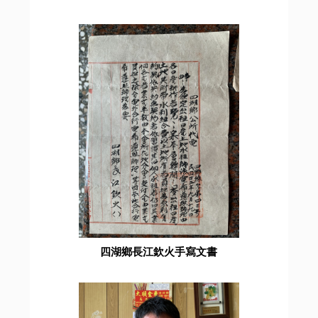
四湖鄉長江欽火手寫文書