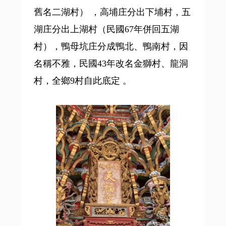
舊名二湖村） ，高埔庄分出下埔村，五
湖庄分出上湖村（民國67年併回五湖
村），鴨母坑庄分成鴨北、鴨南村，因
名稱不雅，民國43年改名金獅村、龍洞
村，全鄉9村自此底定 。