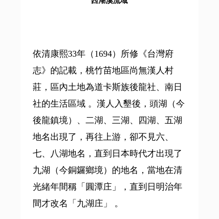
西湖溪流域
依清康熙33年（1694）所修《台灣府
志》的記載，桃竹苗地區尚無漢人村
莊，區內土地為道卡斯族後龍社、南日
社的生活區域 。漢人入墾後，頭湖（今
後龍鎮境）、二湖、三湖、四湖、五湖
地名出現了，再往上游，卻不見六、
七、八湖地名，直到日本時代才出現了
九湖（今銅鑼鄉境）的地名，當地在清
光緒年間稱「圓潭庄」，直到日明治年
間才改名「九湖庄」 。