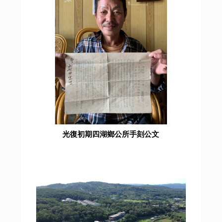
光復初期四湖鄉公所手刻公文