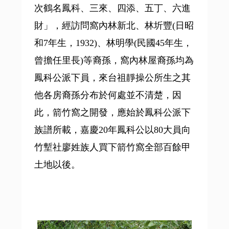
次鶴名鳳科、三來、四添、五丁、六進
財」，經訪問窩內林新北、林圻豐(日昭
和7年生，1932)、林明學(民國45年生，
曾擔任里長)等裔孫，窩內林屋裔孫均為
鳳科公派下員，來台祖靜操公所生之其
他各房裔孫分布於何處並不清楚，因
此，箭竹窩之開發，應始於鳳科公派下
族譜所載，嘉慶20年鳳科公以80大員向
竹塹社廖姓族人買下箭竹窩全部百餘甲
土地以後。