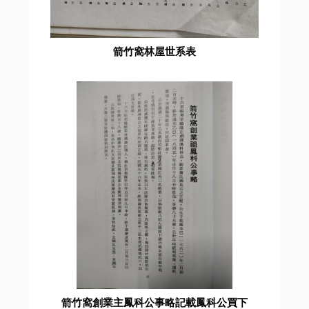
箭竹窩林屋世系表
箭竹窩創業主鳳科公事略記載鳳科公買下