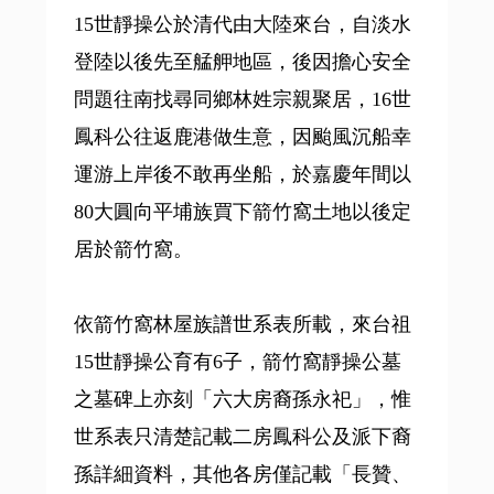
15世靜操公於清代由大陸來台，自淡水
登陸以後先至艋舺地區，後因擔心安全
問題往南找尋同鄉林姓宗親聚居，16世
鳳科公往返鹿港做生意，因颱風沉船幸
運游上岸後不敢再坐船，於嘉慶年間以
80大圓向平埔族買下箭竹窩土地以後定
居於箭竹窩。
依箭竹窩林屋族譜世系表所載，來台祖
15世靜操公育有6子，箭竹窩靜操公墓
之墓碑上亦刻「六大房裔孫永祀」，惟
世系表只清楚記載二房鳳科公及派下裔
孫詳細資料，其他各房僅記載「長贊、