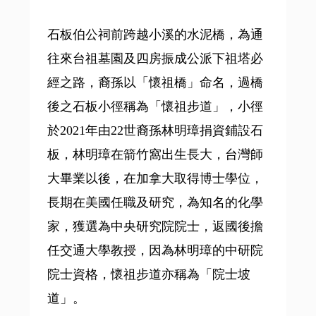
石板伯公祠前跨越小溪的水泥橋，為通
往來台祖墓園及四房振成公派下祖塔必
經之路，裔孫以「懷祖橋」命名，過橋
後之石板小徑稱為「懷祖步道」，小徑
於2021年由22世裔孫林明璋捐資鋪設石
板，林明璋在箭竹窩出生長大，台灣師
大畢業以後，在加拿大取得博士學位，
長期在美國任職及研究，為知名的化學
家，獲選為中央研究院院士，返國後擔
任交通大學教授，因為林明璋的中研院
院士資格，懷祖步道亦稱為「院士坡
道」。