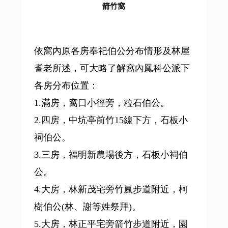
箭竹窩
依窩內原各房奉祀伯公分布情形及林屋
耆老所述，可大略了解窩內鳳科公派下
各房分布位置：
1.滿房，窩口小徑旁，粒石伯公。
2.四房，中坑亭前竹15線下方，石板小
祠伯公。
3.三房，福明新農場後方，石板小祠伯
公。
4.大房，林新茂宅旁竹嵐步道附近，柯
樹伯公(林、謝等姓祭拜)。
5.大房，林正平宅旁箭竹步道附近，園