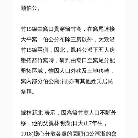
頭伯公。
竹15線由窩口貫穿箭竹窩，在窩尾連接
大平窩，伯公分布除三房以外，大致沿
竹15線兩側，因此，鳳科公派下五大房
墾拓箭竹窩時，研判由窩口至窩尾分配
墾拓區域，惟因人口外移及土地移轉，
窩內部分伯公廟(祠)亦有其他姓氏居民
祭拜。
據林新北 表示，因為箭竹窩人口不斷外
移，他的父親林明湖(日大正7年生，
1918)擔心分散各處的園頭伯公漸漸的會