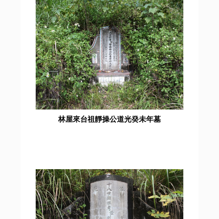
林屋來台祖靜操公道光癸未年墓