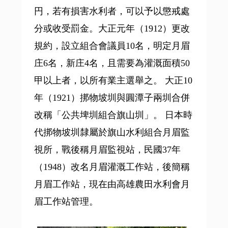
円，若有損害水利者，可以予以懲戒處
分或收受罰金。大正元年（1912）更改
規約，設立組合會議員10名，明定月眉
庄6名，新庄4名，且需要為灌溉面積50
甲以上者，以所有業主選舉之。 大正10
年（1921）挷物坡圳與圓潭子兩圳合併
改稱「公共埤圳組合旗山圳」。 日本時
代挷物坡圳隸屬於旗山水利組合月眉監
視所，戰後稱月眉監視站，民國37年
（1948）改名月眉灌溉工作站，後簡稱
月眉工作站，現在由高雄農田水利會月
眉工作站管理。