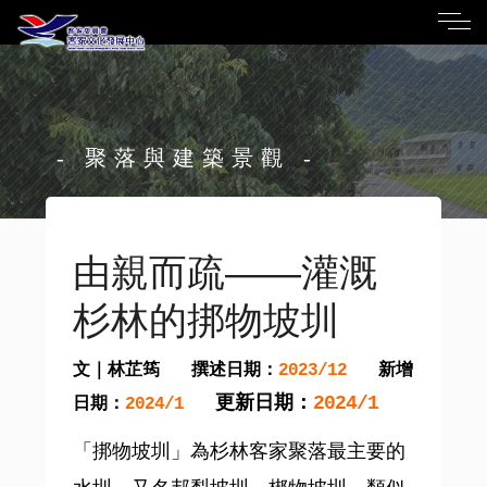
- 聚落與建築景觀 -
由親而疏——灌溉
杉林的挷物坡圳
文｜林芷筠
撰述日期：
新增
2023/12
更新日期：
2024/1
日期：
2024/1
「挷物坡圳」為杉林客家聚落最主要的