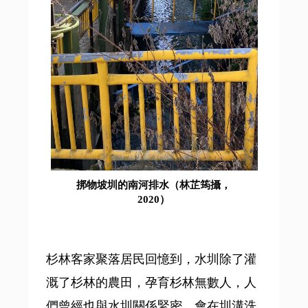
挷物坡圳的南河排水（林芷筠攝，
2020）
杉林客家聚落居民回憶到，水圳除了灌
溉了杉林的農田，孕育杉林無數人，人
們曾經也與水圳關係緊密，會在圳溝洗