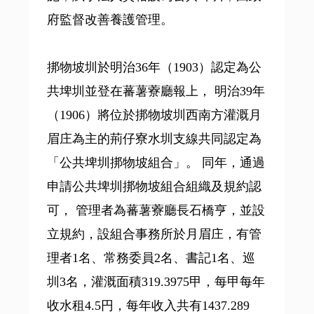
府監督改善養護管理。
挷物坡圳於明治36年（1903）認定為公
共埤圳並登在蕃薯藔廳報上， 明治39年
（1906）將位於挷物坡圳西南方灌溉月
眉庄為主的荊仔寮水圳支線共同認定為
「公共埤圳挷物坡組合」。 同年，通過
申請公共埤圳挷物坡組合組織及規約認
可， 管理者為蕃薯藔廳長石橋亨，並設
立規約，設組合事務所於月眉庄，有管
理者1名、常務委員2名、書記1名、巡
圳3名，灌溉面積319.3975甲，每甲每年
收水租4.5円，每年收入共有1437.289