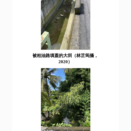
被柏油路填蓋的大圳（林芷筠攝，
2020）