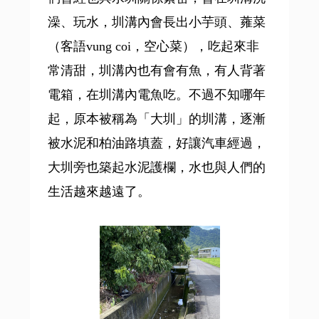
澡、玩水，圳溝內會長出小芋頭、蕹菜
（客語vung coi，空心菜），吃起來非
常清甜，圳溝內也有會有魚，有人背著
電箱，在圳溝內電魚吃。不過不知哪年
起，原本被稱為「大圳」的圳溝，逐漸
被水泥和柏油路填蓋，好讓汽車經過，
大圳旁也築起水泥護欄，水也與人們的
生活越來越遠了。