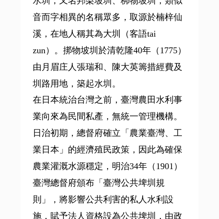
水圳，又名邦梨坡圳、梆物坡圳，類似
音而字相異的名稱眾多，取源於楠梓仙
溪，在地人稱其為大圳（客語tai
zun）。挷物坡圳於清乾隆40年（1775）
由月眉庄人張瑞和、陳大英籌措經費及
圳路用地，築起水圳。
在日本統治台灣之前，臺灣農田水利事
業向來為民間私產，無統一管理機構。
日治初期，總督府確立「農業臺灣、工
業日本」的經濟殖民政策，因此為確保
農業灌溉水源穩定，明治34年（1901）
臺灣總督府頒布「臺灣公共埤圳規
則」，將影響公共利害的私人水利設
施，賦予法人資格設為公共埤圳，由政