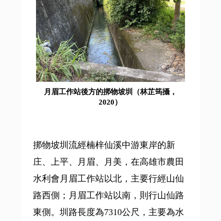
月眉工作站後方的挷物坡圳（林芷筠攝，
2020）
挷物坡圳流經楠梓仙溪中游東岸的新
庄、上平、月眉、月美，在高雄市農田
水利會月眉工作站以北，主要行經山仙
路西側；月眉工作站以南，則行山仙路
東側。圳路長度為7310公尺，主要為水