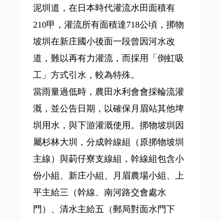
泥圳道，在日本時代灌流水田面積有
210甲，灌流所有面積達718公頃，挷物
坡圳在新庄國小後面一段曾因河水改
道，難以再有力灌流，而採用「倒虹吸
工」方式引水，較為特殊。
當雨量過低時，農田水利會會採輪流灌
溉，並公告日期，以確保月眉站其他埤
圳用水，與下游灌溉使用。挷物坡圳因
屬杉林大圳，分成幹線組（原挷物坡圳
主線）與莿仔寮支線組，幹線組包含小
份小組、新庄小組、月眉農場小組、上
平主給三（幹線、南河路交會處水
門）、清水主給五（郵局對面水門下