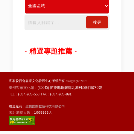
搜尋
- 精選專題推薦 -
客家委員會客家文化發展中心版權所有
©copyright 2019
臺灣客家文化館：
(36645) 苗栗縣銅鑼鄉九湖村銅科南路6號
TEL：
(037)985-558
FAX：
(037)985-991
維運廠商：
聖傑國際數位科技有限公司
累計瀏覽人數：
1005963
人