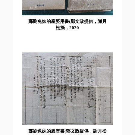
鄭劉兔妹的產婆用書(鄭文政提供，謝月
松攝，2020
鄭劉兔妹的履歷書(鄭文政提供，謝月松