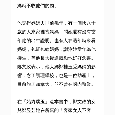
媽就不收他們的錢。
他記得媽媽去世前幾年，有一個快八十
歲的人來家裡找媽媽，問她還有沒有當
年他的出生證明。也有人在過年時來看
媽媽，包紅包給媽媽，謝謝她當年為他
接生，等他長大後還鼓勵他好好念書。
鄭文政表示，他大姊鄭桂玉受媽媽的影
響，念了護理學校，也是一位助產士，
目前旅居加拿大，並不曾在國內執業。
在「始終璞玉」這本書中，鄭文政的女
兒鄭昱芸她在所寫的「客家女人不客