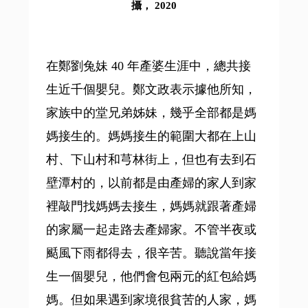
攝， 2020
在鄭劉兔妹 40 年產婆生涯中，總共接
生近千個嬰兒。鄭文政表示據他所知，
家族中的堂兄弟姊妹，幾乎全部都是媽
媽接生的。媽媽接生的範圍大都在上山
村、下山村和芎林街上，但也有去到石
壁潭村的，以前都是由產婦的家人到家
裡敲門找媽媽去接生，媽媽就跟著產婦
的家屬一起走路去產婦家。不管半夜或
颳風下雨都得去，很辛苦。聽說當年接
生一個嬰兒，他們會包兩元的紅包給媽
媽。但如果遇到家境很貧苦的人家，媽