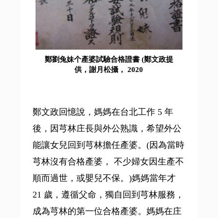
鄭劉兔妹个產婆試驗合格證書 (鄭文政提
供，謝月松攝， 2020
鄭文政回憶說，媽媽在台北工作 5 年
後，因芎林庄長與外公熟識，希望外公
能讓女兒回到芎林擔任產婆。(因為當時
芎林沒有合格產婆， 不少婦女因生產不
順而過世，或嬰兒不保。)媽媽當年才
21 歲，遵循父命，獨自回到芎林服務，
成為芎林的第一位合格產婆。媽媽在庄