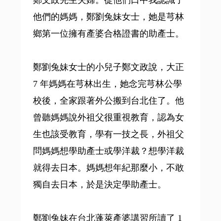
鄭文政先生夫婦。從他們口中我認識了
他們的媽媽，鄭劉兔妹女士，她是芎林
鄉第一位擁有產婆合格證書的助產士。
鄭劉兔妹女士的小兒子鄭文政說，大正
7 年媽媽在芎林出生，她念完芎林公學
校後，全家跟著外公搬到台北住了。他
曾聽媽媽說外祖父很重視教育，認為女
生也該受教育，學有一技之長，外祖父
問媽媽想學助產士或學洋裁？想學洋裁
就得去日本。媽媽想年紀那麼小，不敢
獨自去日本，於是決定學助產士。
鄭劉兔妹在台北蓬萊產婆講習所讀了 1