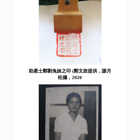
助產士鄭劉兔妹之印 (鄭文政提供，謝月
松攝，2020