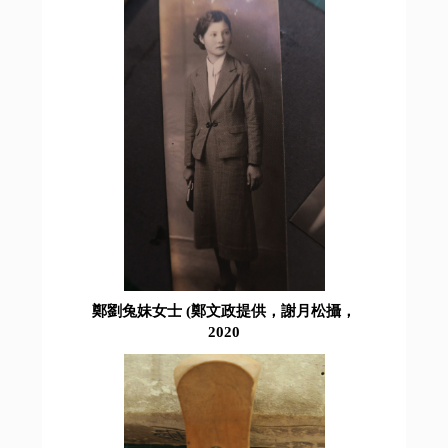
鄭劉兔妹女士 (鄭文政提供，謝月松攝，
2020