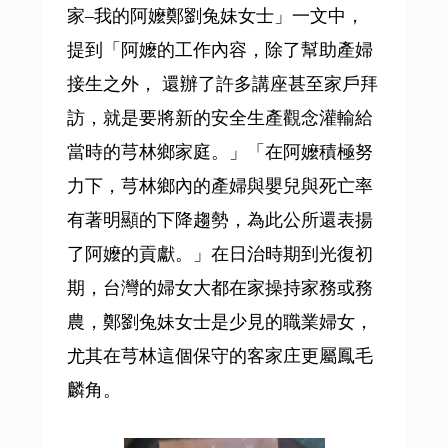
家–我的阿嬤鄭劉兔妹女士」一文中，
提到「阿嬤的工作內容，除了幫助產婦
接生之外， 還辦了許多講座甚至家戶拜
訪，就是要將新的安全生產觀念灌輸給
當時的芎林鄉家庭。」「在阿嬤積極努
力下，芎林鄉內的產婦與嬰兒與死亡率
有著明顯的下降趨勢，為此公所還表揚
了阿嬤的貢獻。」在日治時期到光復初
期，台灣的婦女大都在家操持家務或務
農，鄭劉兔妹女士是少見的職業婦女，
尤其在芎林這個保守的客家庄更屬鳳毛
麟角。