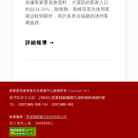
依據客家委員會資料，大溪區的客家人口
約佔34.56%，除南興、新峰等里尚使用客
家話較明顯外，有許多來自福建的漳州客
裔族群..
詳細報導 ⇢
客家委員會客家文化發展中心版權所有
©copyright 2019
臺灣客家文化館：
(36645) 苗栗縣銅鑼鄉九湖村銅科南路6號
TEL：
(037)985-558
FAX：
(037)985-991
維運廠商：
聖傑國際數位科技有限公司
累計瀏覽人數：
1005958
人