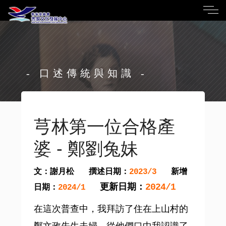
- 口述傳統與知識 -
芎林第一位合格產
婆 - 鄭劉兔妹
文：謝月松
撰述日期：
新增
2023/3
更新日期：
2024/1
日期：
2024/1
在這次普查中，我拜訪了住在上山村的