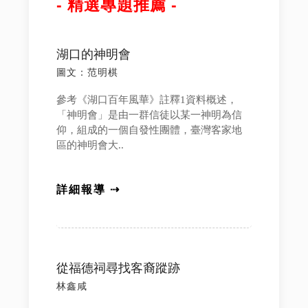
- 精選專題推薦 -
湖口的神明會
圖文：范明棋
參考《湖口百年風華》註釋1資料概述，
「神明會」是由一群信徒以某一神明為信
仰，組成的一個自發性團體，臺灣客家地
區的神明會大..
詳細報導 ⇢
從福德祠尋找客裔蹤跡
林鑫咸