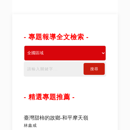
- 專題報導全文檢索 -
搜尋
- 精選專題推薦 -
臺灣甜柿的故鄉-和平摩天嶺
林鑫咸