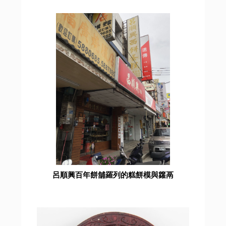
呂順興百年餅舖羅列的糕餅模與籮鬲