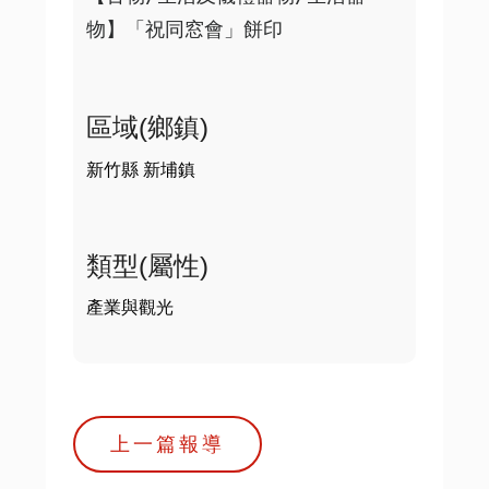
物】「祝同窓會」餅印
區域(鄉鎮)
新竹縣 新埔鎮
類型(屬性)
產業與觀光
上一篇報導