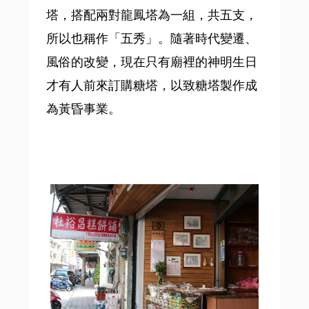
塔，搭配兩對龍鳳塔為一組，共五支，
所以也稱作「五秀」。隨著時代變遷、
風俗的改變，現在只有廟裡的神明生日
才有人前來訂購糖塔，以致糖塔製作成
為黃昏事業。