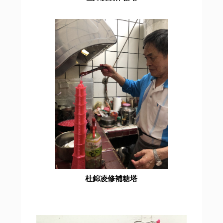
杜錦凌修補糖塔