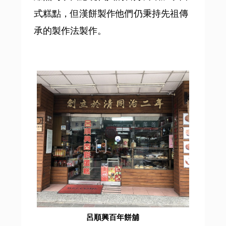
式糕點，但漢餅製作他們仍秉持先祖傳
承的製作法製作。
呂順興百年餅舖