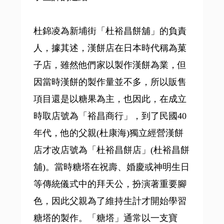
杜錦凌為新埔街「杜裕昌餅舖」的負責
人，據其述，漢餅店在日本時代稱為菓
子店，雖然他們家以製作漢餅為業，但
因當時漢餅的製作量並不多，所以販售
項目還是以糖果為主，也因此，在成立
時取店號為「裕昌商行」，到了民國40
年代，他的父親(杜康海)獨立經營漢餅
店才改店號為「杜裕昌餅店」(杜裕昌餅
舖)。當時糖塔在祝壽、婚慶或神明生日
等傳統儀式中的拜天公，扮演著重要腳
色，因此父親為了維持生計才開始學習
糖塔的製作。「糖塔」通常以一支寶