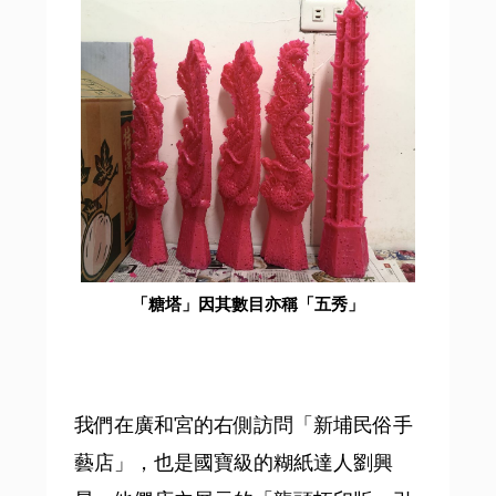
「糖塔」因其數目亦稱「五秀」
我們在廣和宮的右側訪問「新埔民俗手
藝店」，也是國寶級的糊紙達人劉興