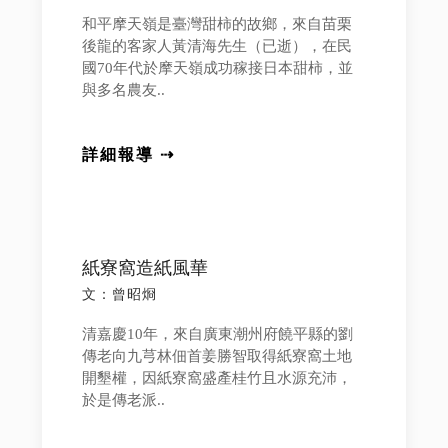
和平摩天嶺是臺灣甜柿的故鄉，來自苗栗
後龍的客家人黃清海先生（已逝），在民
國70年代於摩天嶺成功稼接日本甜柿，並
與多名農友..
詳細報導 ⇢
紙寮窩造紙風華
文：曾昭烱
清嘉慶10年，來自廣東潮州府饒平縣的劉
傳老向九芎林佃首姜勝智取得紙寮窩土地
開墾權，因紙寮窩盛產桂竹且水源充沛，
於是傳老派..