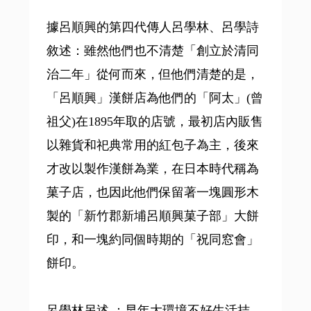
據呂順興的第四代傳人呂學林、呂學詩
敘述：雖然他們也不清楚「創立於清同
治二年」從何而來，但他們清楚的是，
「呂順興」漢餅店為他們的「阿太」(曾
祖父)在1895年取的店號，最初店內販售
以雜貨和祀典常用的紅包子為主，後來
才改以製作漢餅為業，在日本時代稱為
菓子店，也因此他們保留著一塊圓形木
製的「新竹郡新埔呂順興菓子部」大餅
印，和一塊約同個時期的「祝同窓會」
餅印。
呂學林另述 ：早年大環境不好生活拮