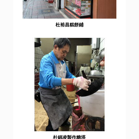
杜裕昌糕餅鋪
杜錦凌製作糖塔