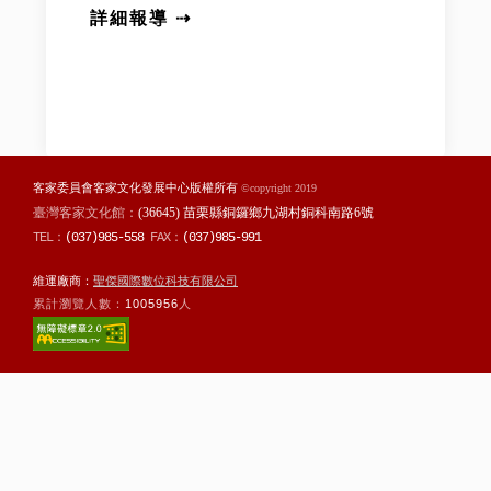
詳細報導 ⇢
客家委員會客家文化發展中心版權所有
©copyright 2019
臺灣客家文化館：
(36645) 苗栗縣銅鑼鄉九湖村銅科南路6號
TEL：
(037)985-558
FAX：
(037)985-991
維運廠商：
聖傑國際數位科技有限公司
累計瀏覽人數：
1005956
人