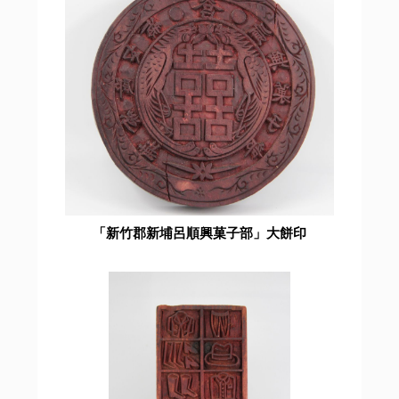
「新竹郡新埔呂順興菓子部」大餅印