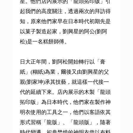
星。他們店內展示的「龍頭拓印版」引
起我們的高度關注，透過兩次的拜訪得
知，原來他們家早在日本時代初期先是
以菓子製造起家，劉興星的阿公(劉阿
松)是一名糕餅師傅。
日大正年間，劉阿松開始轉行以「膏
紙」(糊紙)為業，爾後又由劉興星的父
親(劉家坤)承其技藝，就這樣一代接一
代的延續下來。店內展示的木製「龍頭
拓印版」為日本時代，他們家在製作神
明衣使用的工具之一，他們以客語依其
形式習稱「龍版」、「龍頭版」，隨著
時代變遷，祀典焚燒的神明衣曾以布料