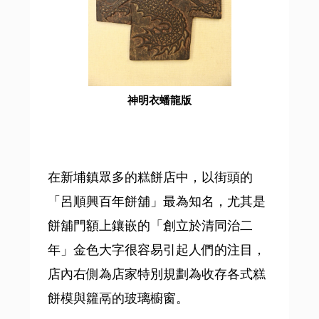
神明衣蟠龍版
在新埔鎮眾多的糕餅店中，以街頭的
「呂順興百年餅舖」最為知名，尤其是
餅舖門額上鑲嵌的「創立於清同治二
年」金色大字很容易引起人們的注目，
店內右側為店家特別規劃為收存各式糕
餅模與籮鬲的玻璃櫥窗。