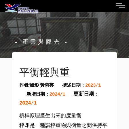
- 產業與觀光 -
平衡輕與重
作者/攝影 黃莉芸
撰述日期：
2023/1
更新日期：
新增日期：
2024/1
2024/1
槓桿原理產生出來的度量衡
秤即是一種讓秤重物與衡量之間保持平