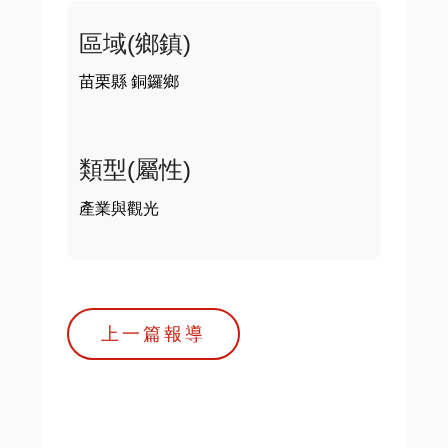
區域(鄉鎮)
苗栗縣 銅鑼鄉
類型(屬性)
產業與觀光
上一篇報導