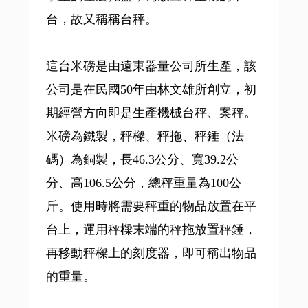
台，故又稱稱台秤。
這台米磅是由遠東器量公司所生產，該
公司是在民國50年由林文雄所創立，初
期經營方向即是生產機械台秤、案秤。
米磅為鐵製，秤樑、秤拖、秤錘（法
碼）為銅製，長46.3公分、寬39.2公
分、高106.5公分，總秤重量為100公
斤。使用時將需要秤重的物品放置在平
台上，運用秤樑末端的秤拖放置秤錘，
再移動秤樑上的刻度器，即可稱出物品
的重量。