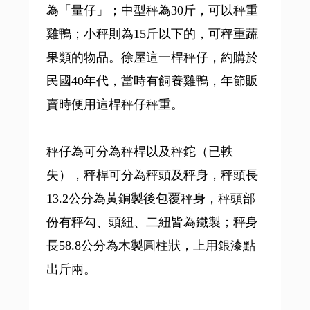
為「量仔」；中型秤為30斤，可以秤重
雞鴨；小秤則為15斤以下的，可秤重蔬
果類的物品。徐屋這一桿秤仔，約購於
民國40年代，當時有飼養雞鴨，年節販
賣時便用這桿秤仔秤重。
秤仔為可分為秤桿以及秤鉈（已軼
失），秤桿可分為秤頭及秤身，秤頭長
13.2公分為黃銅製後包覆秤身，秤頭部
份有秤勾、頭紐、二紐皆為鐵製；秤身
長58.8公分為木製圓柱狀，上用銀漆點
出斤兩。