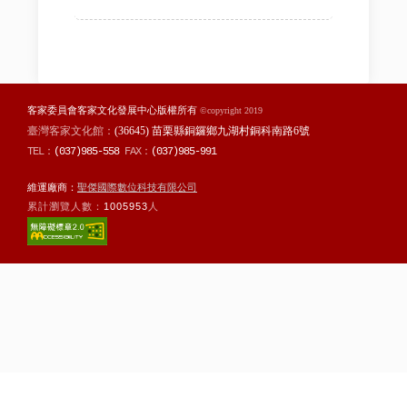
客家委員會客家文化發展中心版權所有
©copyright 2019
臺灣客家文化館：
(36645) 苗栗縣銅鑼鄉九湖村銅科南路6號
TEL：
(037)985-558
FAX：
(037)985-991
維運廠商：
聖傑國際數位科技有限公司
累計瀏覽人數：
1005953
人