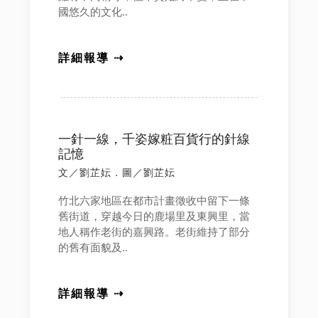
國悠久的文化..
詳細報導 ⇢
一針一線，千姿嫁粧百貨行的針線
記憶
文／劉芷妘．圖／劉芷妘
竹北六家地區在都市計畫徵收中留下一條
舊街道，穿越今日的鹿場里及東興里，當
地人稱作老街的嘉興路。老街維持了部分
的舊有面貌及..
詳細報導 ⇢