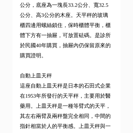
公分，底座為一塊長33.2公分、寬32.5
公分、高3公分的木座。天平秤的玻璃
櫃四邊用螺絲鎖住，保時櫃體平衡，櫃
體下方有一抽屜，可放置砝碼。是診所
於民國40年購買，抽屜內仍保留原來的
購買證明。
自動上皿天秤
這座自動上皿天秤是日本的石田式企業
在1953年所發行的天平秤，主要用於醫
藥用。上皿天秤是一種等臂式的天平，
其左右兩臂及兩秤盤完全相同，中間的
指針相當於人的平衡感。上皿天秤與一