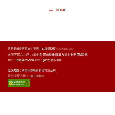
HOME
客家委員會客家文化發展中心版權所有
©copyright 2019
臺灣客家文化館：
(36645) 苗栗縣銅鑼鄉九湖村銅科南路6號
TEL：
(037)985-558
FAX：
(037)985-991
維運廠商：
聖傑國際數位科技有限公司
累計瀏覽人數：
1005939
人