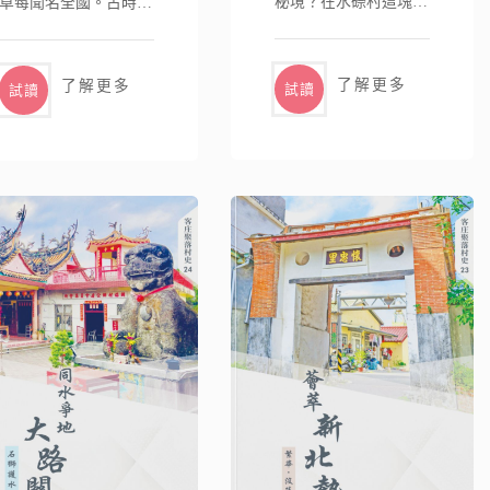
秘境？在水磜村這塊土
草莓聞名全國。古時因
地上，從清治時..
其東方低地四面..
了解更多
了解更多
試讀
試讀