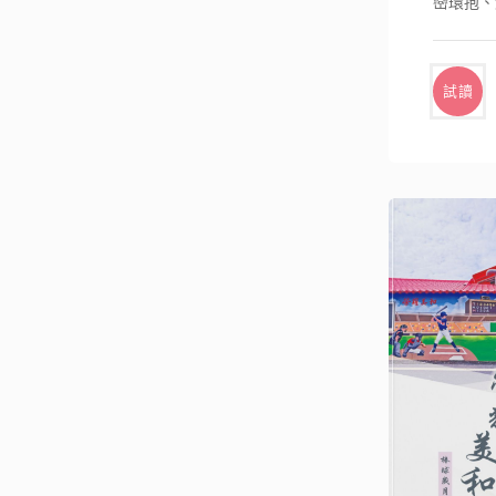
巒環抱、
家聚落，
試讀