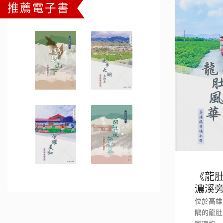
推薦電子書
《龍
濃溪
位於高雄
隅的龍肚