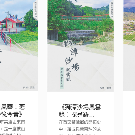
肚風華：荖
《獅潭沙場風雲
旁憶今昔》
錄：探尋羅普雲
足跡》
市美濃區東南
在苗栗獅潭鄉的開拓史
，是一座被山
中，羅成與黃南球的故