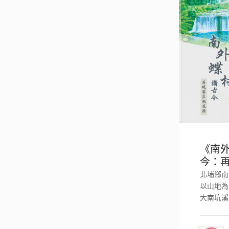
《南
今：
花源
北埔鄉南
以山地為
大南坑溪
經境內，