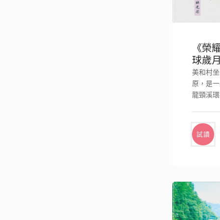
《榮
球歲
美和村坐
原，是一
龍頸溪環
裡的土地
試讀