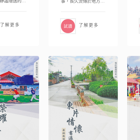
靜謐隱逸的客
事，長久流傳於地方記
宛如..
憶之中。西元..
了解更多
了解更多
試讀