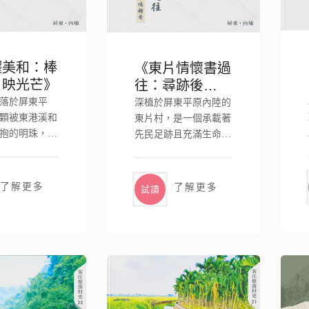
耀美和：棒
《東片情懷書過
月映光芒》
往：尋跡後堆憶
糖香》
落於屏東平
深植於屏東平原內陸的
顆被東港溪和
東片村，是一個承載著
抱的明珠，這
先民足跡且充滿生命力
孕育著..
的客家聚落。..
了解更多
了解更多
試讀