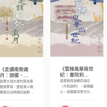
《雲梯風華兩世
《走讀南勢歲
紀：書院到醫生
月：頭擺、這
搖籃》
擺、下二擺》
苗栗縣西湖鄉四湖庄
苗栗大湖大南村原為泰
（今四湖村），面積雖
雅族聚落，歷經漢人開
小，卻蘊藏深厚文化底
墾與日治時期的族群政
蘊。自清道光年..
策，吸引大量..