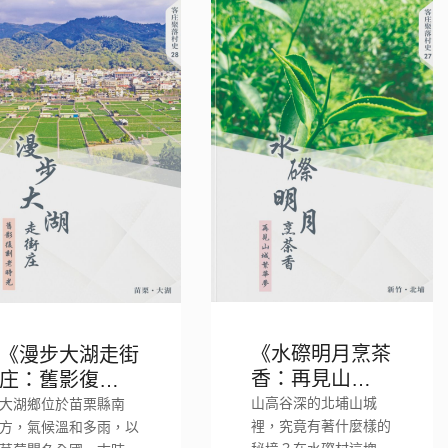
《水磜明月烹茶
《漫步大湖走街
香：再見山城繁
庄：舊影復刻老
華夢》
時光》
山高谷深的北埔山城
大湖鄉位於苗栗縣南
裡，究竟有著什麼樣的
方，氣候溫和多雨，以