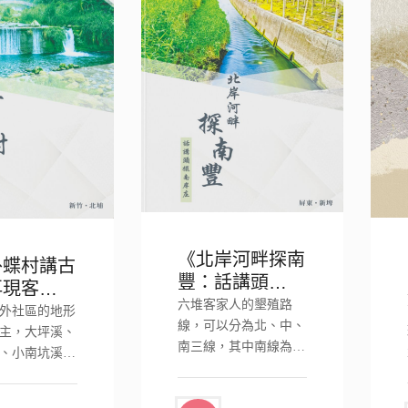
《北岸河畔探南
外蝶村講古
豐：話講頭擺南
再現客庄桃
岸庄》
六堆客家人的墾殖路
》
外社區的地形
線，可以分為北、中、
主，大坪溪、
南三線，其中南線為今
、小南坑溪流
新埤、佳冬二鄉..
山高..