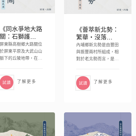
《同水爭地大路
《薈萃新北勢：
關：石獅護水佑
繁華‧沒落‧再
民安》
生》
屏東縣高樹鄉大路關位
內埔鄉新北勢是由豐田
於屏東平原及大武山山
與振豐兩村所組成，相
脈下的丘陵地帶，在這
對於老北勢而言，是較
裡，您將看到..
晚開發的聚落..
了解更多
了解更多
試讀
試讀