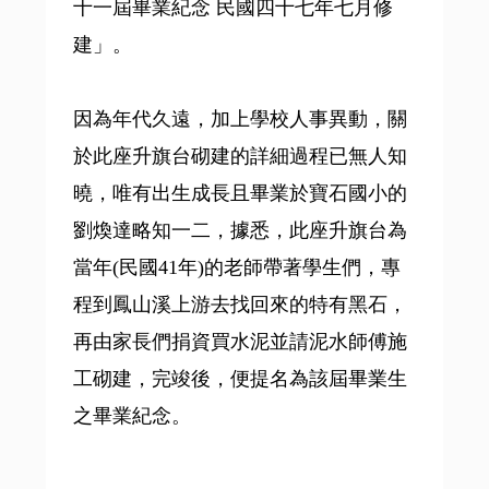
十一屆畢業紀念 民國四十七年七月修
建」。
因為年代久遠，加上學校人事異動，關
於此座升旗台砌建的詳細過程已無人知
曉，唯有出生成長且畢業於寶石國小的
劉煥達略知一二，據悉，此座升旗台為
當年(民國41年)的老師帶著學生們，專
程到鳳山溪上游去找回來的特有黑石，
再由家長們捐資買水泥並請泥水師傅施
工砌建，完竣後，便提名為該屆畢業生
之畢業紀念。