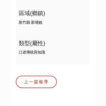
區域(鄉鎮)
新竹縣 新埔鎮
類型(屬性)
口述傳統與知識
上一篇報導