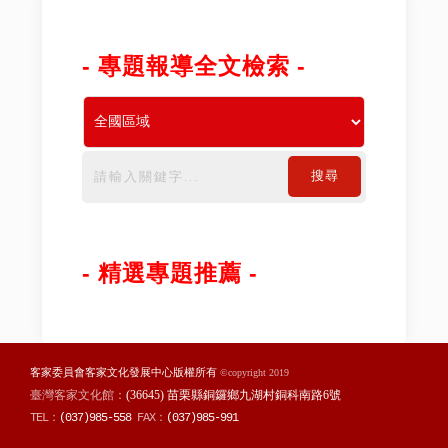
- 專題報導全文檢索 -
搜尋
- 精選專題推薦 -
客家委員會客家文化發展中心版權所有
©copyright 2019
臺灣客家文化館：
(36645) 苗栗縣銅鑼鄉九湖村銅科南路6號
TEL：
(037)985-558
FAX：
(037)985-991