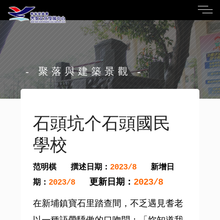
- 聚落與建築景觀 -
石頭坑个石頭國民
學校
范明棋
撰述日期：
新增日
2023/8
更新日期：
2023/8
期：
2023/8
在新埔鎮寶石里踏查間，不乏遇見耆老