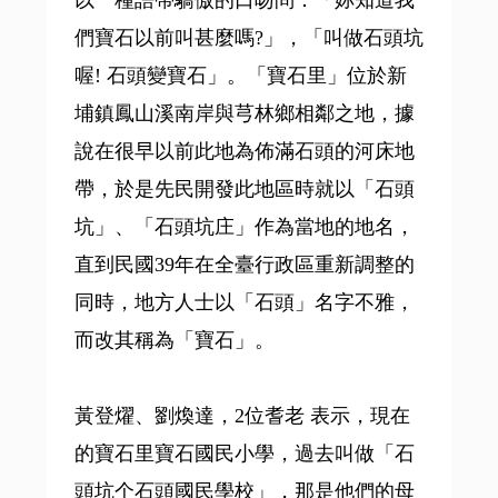
以一種語帶驕傲的口吻問：「妳知道我
們寶石以前叫甚麼嗎?」，「叫做石頭坑
喔! 石頭變寶石」。「寶石里」位於新
埔鎮鳳山溪南岸與芎林鄉相鄰之地，據
說在很早以前此地為佈滿石頭的河床地
帶，於是先民開發此地區時就以「石頭
坑」、「石頭坑庄」作為當地的地名，
直到民國39年在全臺行政區重新調整的
同時，地方人士以「石頭」名字不雅，
而改其稱為「寶石」。
黃登燿、劉煥達，2位耆老 表示，現在
的寶石里寶石國民小學，過去叫做「石
頭坑个石頭國民學校」，那是他們的母