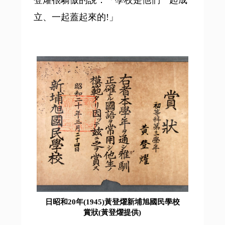
立、一起蓋起來的!」
日昭和20年(1945)黃登燿新埔旭國民學校
賞狀(黃登燿提供)