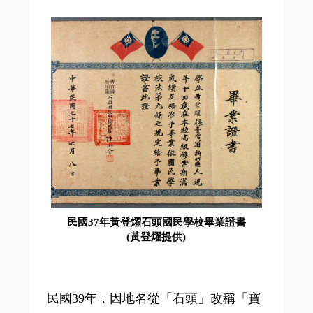
民國37年黃登燿石頭國民學校畢業證書
(黃登燿提供)
民國39年，因地名從「石頭」改稱「寶