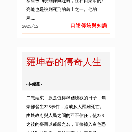
福星被判絞刑慷慨赴義，住在苗栗巿的江
亮能也是被判死刑的義士之一。他的
屍.....
口述傳統與知識
2023/12
羅坤春的傳奇人生
- 林錫霞 -
二戰結束，原是值得舉國騰歡的日子，無
奈卻發生228事件，造成多人罹難死亡。
由於政府與人民之間的互不信任，使228
之後的臺灣以戒嚴之名，直接掉入白色恐