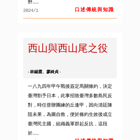
野.....
口述傳統與知識
2024/1
西山與西山尾之役
- 林錫霞、廖綺貞 -
一八九四年甲午戰後簽定馬關條約，決定
臺灣割予日本，此事招致臺灣多數島民反
對，時任督辦團練的丘逢甲，因向清廷陳
阻未果，為圖自救，便於條約生效後成立
臺灣民主國，組織義軍群起反抗，這段
於.....