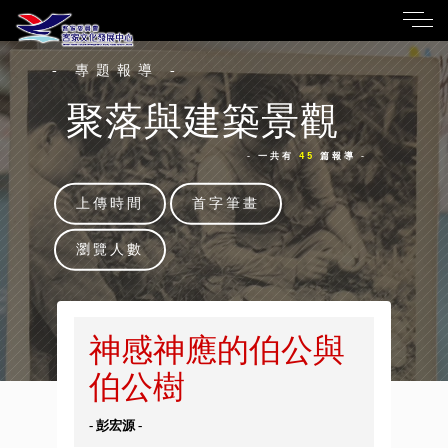
- 專題報導 -
聚落與建築景觀
- 一共有
45
篇報導 -
上傳時間
首字筆畫
瀏覽人數
神感神應的伯公與
伯公樹
- 彭宏源 -