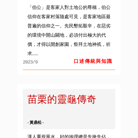
「伯公」是客家人對土地公的尊稱，伯公
信仰在客家村落隨處可見，是客家地區最
普遍的信仰之一。先民墾拓艱辛，在惡劣
的環境中開山闢地，必須付出極大的代
價，才得以開創家園，祭拜土地神祇，祈
求.....
口述傳統與知識
2023/9
苗栗的靈龜傳奇
- 黃鼎松 -
漢人重視風水，好的地理總是先搶先佔，