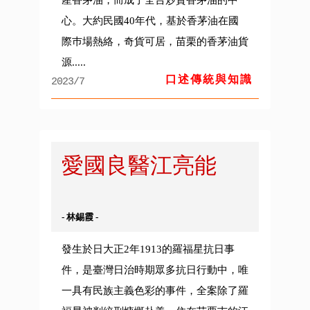
產香茅油，而成了全台炒賣香茅油的中
心。大約民國40年代，基於香茅油在國
際巿場熱絡，奇貨可居，苗栗的香茅油貨
源.....
口述傳統與知識
2023/7
愛國良醫江亮能
- 林錫霞 -
發生於日大正2年1913的羅福星抗日事
件，是臺灣日治時期眾多抗日行動中，唯
一具有民族主義色彩的事件，全案除了羅