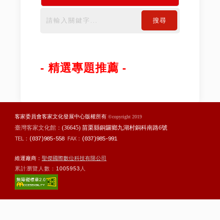
搜尋
- 精選專題推薦 -
客家委員會客家文化發展中心版權所有
©copyright 2019
臺灣客家文化館：
(36645) 苗栗縣銅鑼鄉九湖村銅科南路6號
TEL：
(037)985-558
FAX：
(037)985-991
維運廠商：
聖傑國際數位科技有限公司
累計瀏覽人數：
1005953
人