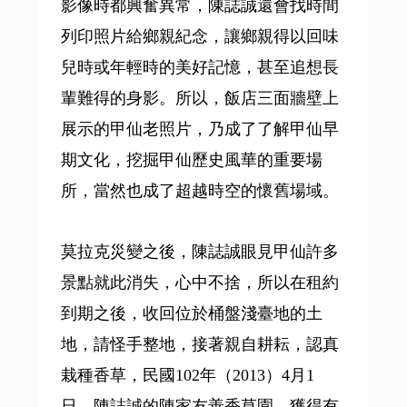
影像時都興奮異常，陳誌誠還會找時間
列印照片給鄉親紀念，讓鄉親得以回味
兒時或年輕時的美好記憶，甚至追想長
輩難得的身影。所以，飯店三面牆壁上
展示的甲仙老照片，乃成了了解甲仙早
期文化，挖掘甲仙歷史風華的重要場
所，當然也成了超越時空的懷舊場域。
莫拉克災變之後，陳誌誠眼見甲仙許多
景點就此消失，心中不捨，所以在租約
到期之後，收回位於桶盤淺臺地的土
地，請怪手整地，接著親自耕耘，認真
栽種香草，民國102年（2013）4月1
日，陳誌誠的陳家友善香草園，獲得有