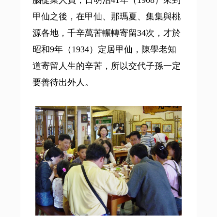
腦從業人員，日明治41年（1908）來到
甲仙之後，在甲仙、那瑪夏、集集與桃
源各地，千辛萬苦輾轉寄留34次，才於
昭和9年（1934）定居甲仙，陳學老知
道寄留人生的辛苦，所以交代子孫一定
要善待出外人。