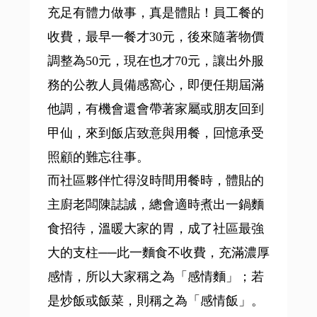
充足有體力做事，真是體貼！員工餐的
收費，最早一餐才30元，後來隨著物價
調整為50元，現在也才70元，讓出外服
務的公教人員備感窩心，即便任期屆滿
他調，有機會還會帶著家屬或朋友回到
甲仙，來到飯店致意與用餐，回憶承受
照顧的難忘往事。
而社區夥伴忙得沒時間用餐時，體貼的
主廚老闆陳誌誠，總會適時煮出一鍋麵
食招待，溫暖大家的胃，成了社區最強
大的支柱──此一麵食不收費，充滿濃厚
感情，所以大家稱之為「感情麵」；若
是炒飯或飯菜，則稱之為「感情飯」。