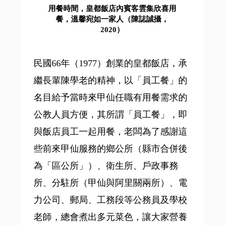
用餐時間，皇都飯店內賓客雲集欣喜用
餐，溫馨宛如一家人（陳誌誠攝，
2020）
民國66年（1977）創業的皇都飯店，承
繼長輩陳學老的精神，以「員工餐」的
名目給予當時來甲仙任職有用餐需求的
公教人員方便，其所謂「員工餐」，即
與飯店員工一起用餐，老闆為了感謝這
些前來甲仙服務的鄉公所（縣市合併後
為「區公所」）、衛生所、戶政事務
所、分駐所（甲仙與阿里關兩所）、電
力公司、郵局、工務段等公務員及學校
老師，總會煮出多元菜色，讓大家營養