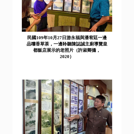
民國109年10月27日游永福與潘宥廷一邊
品嚐香草茶，一邊聆聽陳誌誠主廚導覽皇
都飯店展示的老照片（許淑卿攝，
2020）