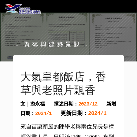
- 聚落與建築景觀 -
大氣皇都飯店，香
草與老照片飄香
文｜游永福
撰述日期：
新增
2023/12
更新日期：
2024/1
日期：
2024/1
來自苗栗頭屋的陳學老與兩位兄長是樟