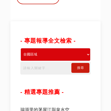
- 專題報導全文檢索 -
搜尋
- 精選專題推薦 -
瑞源里的茅屋江與泉水空