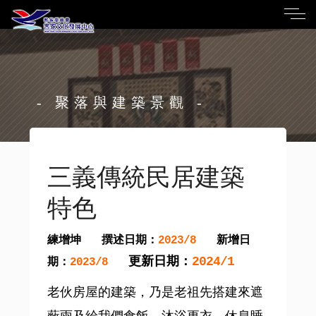
- 聚落與建築景觀 -
三義傳統民居建築
特色
練增坤
撰述日期：
新增日
2023/8
更新日期：
2024/1
期：
2023/8
老伙房屋的建築，乃是老祖先搭建來遮