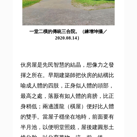
一堂二橫的傳統三合院。（練增坤攝／
2020.08.14）
伙房屋是先民智慧的結晶，想像力之發
揮之所在。早期建築師把伙房的結構比
喻成人體的四肢，正身似人體的頭部，
最高之處，落厫有如人體的肩膀，比正
身稍低；兩邊護龍（橫屋）便好比人體
的雙手。當屋子穩坐在地時，前面要有
半月池，以便明堂照鏡，屋後建圓形土