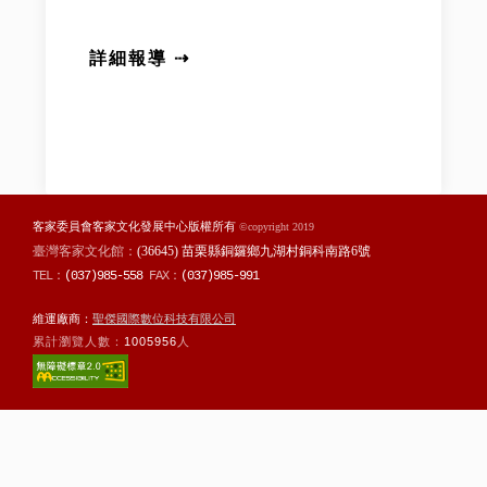
詳細報導 ⇢
客家委員會客家文化發展中心版權所有
©copyright 2019
臺灣客家文化館：
(36645) 苗栗縣銅鑼鄉九湖村銅科南路6號
TEL：
(037)985-558
FAX：
(037)985-991
維運廠商：
聖傑國際數位科技有限公司
累計瀏覽人數：
1005956
人