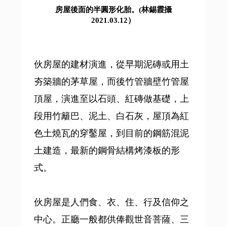
房屋後面的半圓形化胎。(林錫霞攝
2021.03.12）
伙房屋的建材演進，從早期泥磚或用土
夯築牆的茅草屋，而後竹管牆壁竹管屋
頂屋，演進至以石頭、紅磚做基礎，上
段用竹籬巴、泥土、白石灰，屋頂為紅
色土燒瓦的穿鑿屋，到目前的鋼筋混泥
土建造，最新的鋼骨結構烤漆板的形
式。
伙房屋是人們食、衣、住、行及信仰之
中心。正廳一般都供俸觀世音菩薩、三