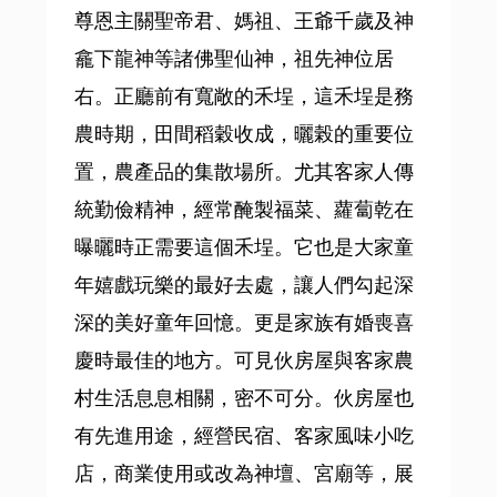
尊恩主關聖帝君、媽祖、王爺千歲及神
龕下龍神等諸佛聖仙神，祖先神位居
右。正廳前有寬敞的禾埕，這禾埕是務
農時期，田間稻穀收成，曬榖的重要位
置，農產品的集散場所。尤其客家人傳
統勤儉精神，經常醃製福菜、蘿蔔乾在
曝曬時正需要這個禾埕。它也是大家童
年嬉戲玩樂的最好去處，讓人們勾起深
深的美好童年回憶。更是家族有婚喪喜
慶時最佳的地方。可見伙房屋與客家農
村生活息息相關，密不可分。伙房屋也
有先進用途，經營民宿、客家風味小吃
店，商業使用或改為神壇、宮廟等，展