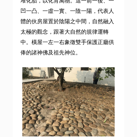
堆化胎，以化育萬物。這一前一後、一
凹一凸、一虛一實、一陰一陽，代表人
體的伙房屋置於陰陽之中間，自然融入
太極的觀念，跟著大自然的規律運轉
中。橫屋一左一右象徵雙手保護正廳供
俸的諸神佛及祖先神位。