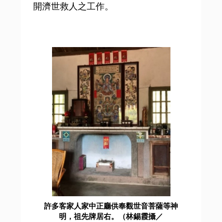
開濟世救人之工作。
許多客家人家中正廳供奉觀世音菩薩等神
明，祖先牌居右。（林錫霞攝／