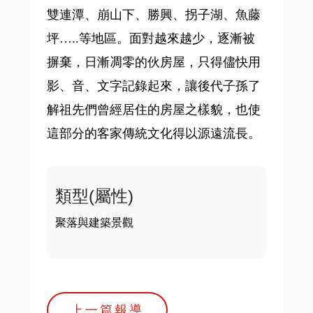
雙連潭、崩山下、勝興、拐子湖、魚藤
坪…..等地區。面對越來越少，逐漸被
摒棄，日漸凋零的伙房屋，只得儘快用
影、音、文字記錄起來，讓後代子孫了
解祖先們曾經居住的房屋之樣貌，也使
這部分的客家傳統文化得以源遠流長。
類型(屬性)
聚落與建築景觀
上一篇報導