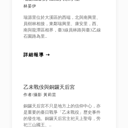
林晏伊
瑞源里位於大溪區的西端，北與南興里、
員樹林相接，東鄰瑞興里、康安里，西、
南與龍潭區相界，臺3線員林路與臺3乙線
石園路為里..
詳細報導 ⇢
乙未戰伇與銅鑼天后宮
作者/攝影 黃莉芸
銅鑼天后宮不只是地方上的信仰中心，亦
是重要的臺日戰爭「乙未戰役」歷史事件
的發生地。銅鑼天后宮主祀天上聖母，旁
祀三山國王、..