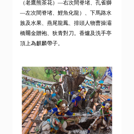
（老鷹熊茶花）—右次間脊堵、孔雀獅
—左次間脊堵、鯉魚化龍）、下馬路水
族及水果、燕尾龍鳳、排頭人物曹操灞
橋𧶽金贈袍、狄青對刀。香爐及洗手亭
頂上為麒麟帶子。