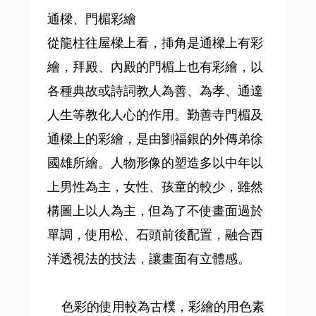
通樑、門楣彩繪
從龍柱往屋樑上看，挿角是通樑上有彩
繪，拜殿、內殿的門楣上也有彩繪，以
各種典故或詩詞教人為善、為孝、通達
人生等教化人心的作用。勤善寺門楣及
通樑上的彩繪，是由劉福銀的外傳弟徐
國雄所繪。人物形像的塑造多以中年以
上男性為主，女性、孩童的較少，雖然
構圖上以人為主，但為了不使畫面過於
單調，使用松、石頭前後配置，融合西
洋透視法的技法，讓畫面有立體感。
色彩的使用較為古樸，彩繪的用色素