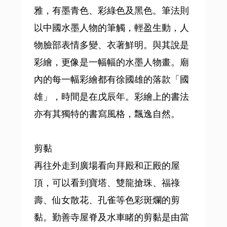
雅，有墨青色、彩綠色及黑色。筆法則
以中國水墨人物的筆觸，輕盈生動，人
物臉部表情多變、衣著鮮明。與其說是
彩繪，更像是一幅幅的水墨人物畫。廟
內的每一幅彩繪都有徐國雄的落款「國
雄」，時間是在戊辰年。彩繪上的書法
亦有其獨特的書寫風格，飄逸自然。
剪黏
再往外走到廣場看向拜殿和正殿的屋
頂，可以看到寶塔、雙龍搶珠、福祿
壽、仙女散花、孔雀等色彩斑爛的剪
黏。勤善寺屋脊及水車睹的剪黏是由當