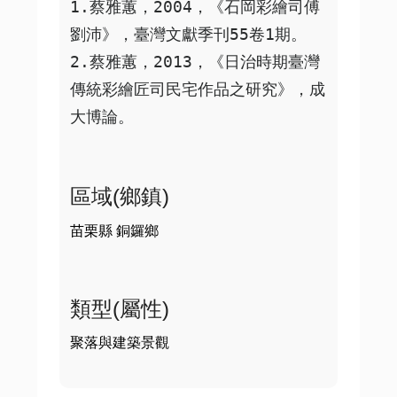
1.蔡雅蕙，2004，《石岡彩繪司傅
劉沛》，臺灣文獻季刊55卷1期。

2.蔡雅蕙，2013，《日治時期臺灣
傳統彩繪匠司民宅作品之研究》，成
大博論。 
區域(鄉鎮)
苗栗縣 銅鑼鄉
類型(屬性)
聚落與建築景觀