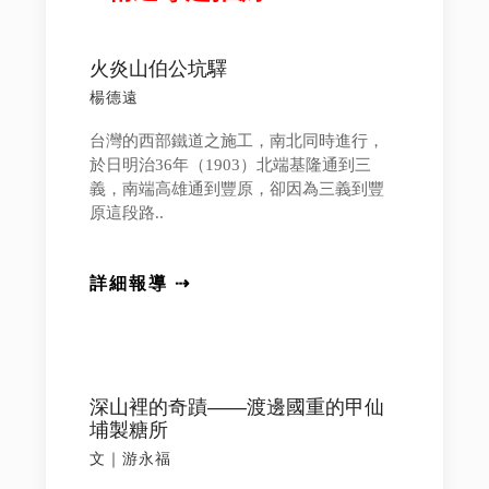
火炎山伯公坑驛
楊德遠
台灣的西部鐵道之施工，南北同時進行，
於日明治36年（1903）北端基隆通到三
義，南端高雄通到豐原，卻因為三義到豐
原這段路..
詳細報導 ⇢
深山裡的奇蹟——渡邊國重的甲仙
埔製糖所
文｜游永福