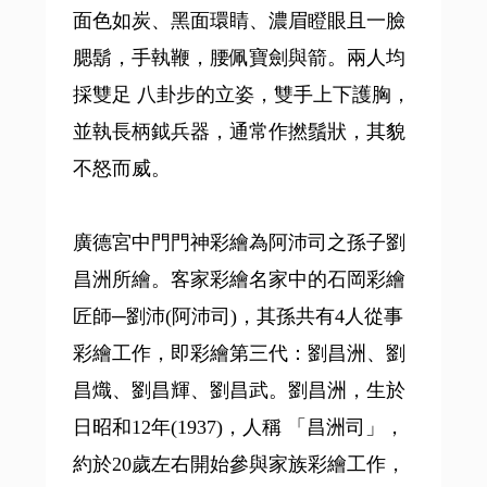
面色如炭、黑面環睛、濃眉瞪眼且一臉
腮鬍，手執鞭，腰佩寶劍與箭。兩人均
採雙足 八卦步的立姿，雙手上下護胸，
並執長柄鉞兵器，通常作撚鬚狀，其貌
不怒而威。
廣德宮中門門神彩繪為阿沛司之孫子劉
昌洲所繪。客家彩繪名家中的石岡彩繪
匠師─劉沛(阿沛司)，其孫共有4人從事
彩繪工作，即彩繪第三代：劉昌洲、劉
昌熾、劉昌輝、劉昌武。劉昌洲，生於
日昭和12年(1937)，人稱 「昌洲司」，
約於20歲左右開始參與家族彩繪工作，