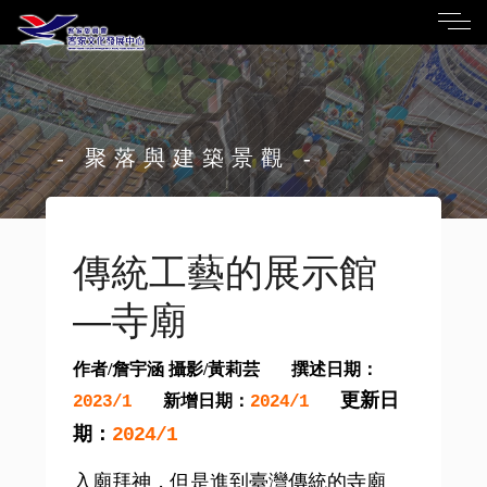
- 聚落與建築景觀 -
傳統工藝的展示館
—寺廟
作者/詹宇涵 攝影/黃莉芸
撰述日期：
更新日
新增日期：
2023/1
2024/1
期：
2024/1
入廟拜神，但是進到臺灣傳統的寺廟