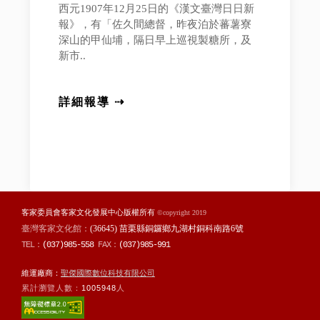
西元1907年12月25日的《漢文臺灣日日新
報》，有「佐久間總督，昨夜泊於蕃薯寮
深山的甲仙埔，隔日早上巡視製糖所，及
新市..
詳細報導 ⇢
客家委員會客家文化發展中心版權所有
©copyright 2019
臺灣客家文化館：
(36645) 苗栗縣銅鑼鄉九湖村銅科南路6號
TEL：
(037)985-558
FAX：
(037)985-991
維運廠商：
聖傑國際數位科技有限公司
累計瀏覽人數：
1005948
人