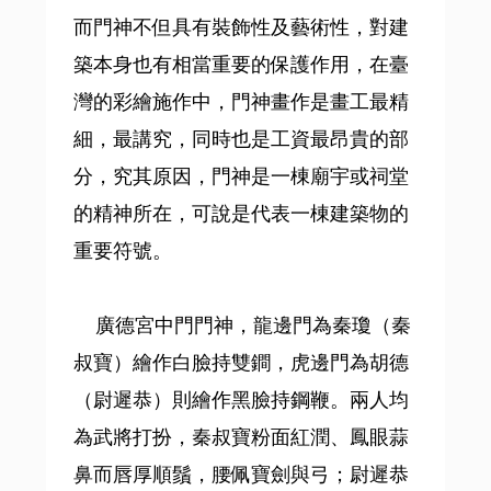
而門神不但具有裝飾性及藝術性，對建
築本身也有相當重要的保護作用，在臺
灣的彩繪施作中，門神畫作是畫工最精
細，最講究，同時也是工資最昂貴的部
分，究其原因，門神是一棟廟宇或祠堂
的精神所在，可說是代表一棟建築物的
重要符號。
廣德宮中門門神，龍邊門為秦瓊（秦
叔寶）繪作白臉持雙鐧，虎邊門為胡德
（尉遲恭）則繪作黑臉持鋼鞭。兩人均
為武將打扮，秦叔寶粉面紅潤、鳳眼蒜
鼻而唇厚順鬚，腰佩寶劍與弓；尉遲恭