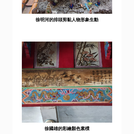
徐明河的排頭剪黏人物形象生動
徐國雄的彩繪顏色素樸