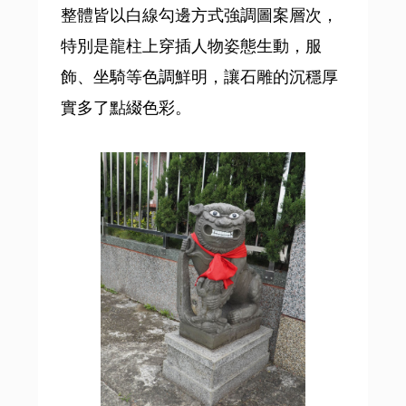
整體皆以白線勾邊方式強調圖案層次，
特別是龍柱上穿插人物姿態生動，服
飾、坐騎等色調鮮明，讓石雕的沉穩厚
實多了點綴色彩。