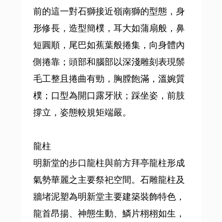
前的這一對石獅接近嶺南獅的型態，身
形修長，造型簡樸，耳大如蒲扇般，鼻
短圓順，尾巴如蕉葉般捲集，向身體內
側捲靠；頭部和腦部以深淺雕刻表現鬃
毛工整且捲曲有勁，胸膛飽滿，溫婉質
樸；口型為開口露牙狀；踩坐姿，前肢
撐立，姿態較規矩端嚴。
龍柱
明新堂的步口龍柱與前方拜亭龍柱形成
氣勢華麗之主要祭祀空間。石雕龍柱及
牆堵泥塑為明新堂主要建築裝飾特色，
龍首昂揚、神態生動、鱗片栩栩如生，