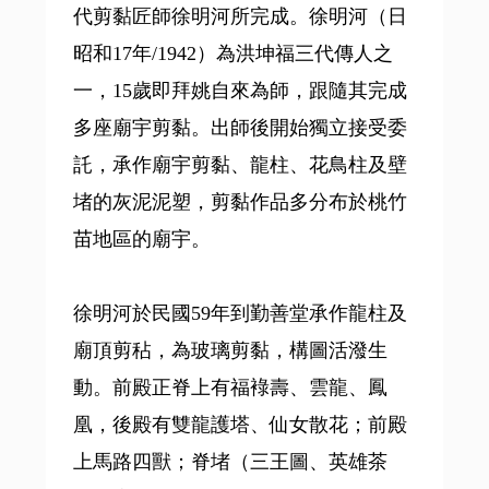
代剪黏匠師徐明河所完成。徐明河（日
昭和17年/1942）為洪坤福三代傳人之
一，15歲即拜姚自來為師，跟隨其完成
多座廟宇剪黏。出師後開始獨立接受委
託，承作廟宇剪黏、龍柱、花鳥柱及壁
堵的灰泥泥塑，剪黏作品多分布於桃竹
苗地區的廟宇。
徐明河於民國59年到勤善堂承作龍柱及
廟頂剪秥，為玻璃剪黏，構圖活潑生
動。前殿正脊上有福䘵壽、雲龍、鳳
凰，後殿有雙龍護塔、仙女散花；前殿
上馬路四獸；脊堵（三王圖、英雄茶