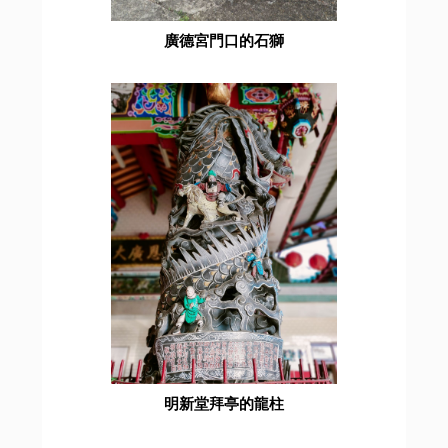
廣德宮門口的石獅
明新堂拜亭的龍柱