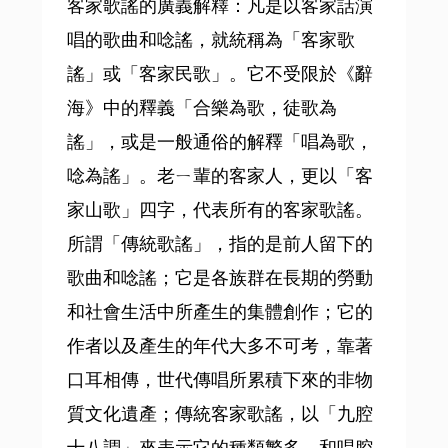
客家歌謠的廣義解釋：凡是以客家話演
唱的歌曲和唸謠，就統稱為「客家歌
謠」或「客家民歌」。它不受限於《辭
海》中的釋義「合樂為歌，徒歌為
謠」，或是一般通俗的解釋「唱為歌，
唸為謠」。老ㄧ輩的客家人，更以「客
家山歌」四字，代表所有的客家歌謠。
所謂「傳統歌謠」，指的是前人留下的
歌曲和唸謠；它是各族群在長期的勞動
和社會生活中所產生的集體創作；它的
作者以及產生的年代大多不可考，靠著
口耳相傳，世代傳唱所累積下來的非物
質文化遺產；傳統客家歌謠，以「九腔
十八調」來表示它的種類繁多，和唱腔