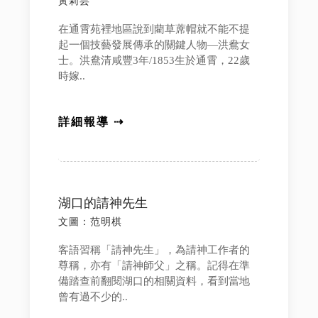
黃莉芸
在通霄苑裡地區說到藺草蓆帽就不能不提
起一個技藝發展傳承的關鍵人物—洪鴦女
士。洪鴦清咸豐3年/1853生於通霄，22歲
時嫁..
詳細報導 ⇢
湖口的請神先生
文圖：范明棋
客語習稱「請神先生」，為請神工作者的
尊稱，亦有「請神師父」之稱。記得在準
備踏查前翻閱湖口的相關資料，看到當地
曾有過不少的..