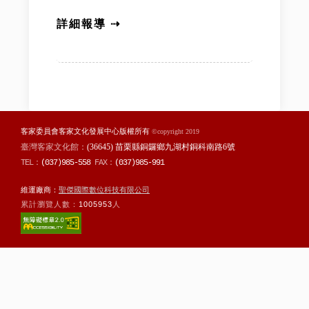
詳細報導 ⇢
客家委員會客家文化發展中心版權所有
©copyright 2019
臺灣客家文化館：
(36645) 苗栗縣銅鑼鄉九湖村銅科南路6號
TEL：
(037)985-558
FAX：
(037)985-991
維運廠商：
聖傑國際數位科技有限公司
累計瀏覽人數：
1005953
人