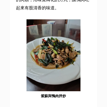
起來有股清香的味道。
紫蘇與鴨肉拌炒