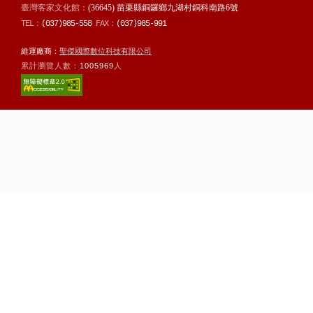
臺灣客家文化館：
(36645) 苗栗縣銅鑼鄉九湖村銅科南路6號
TEL：
(037)985-558
FAX：
(037)985-991
維運廠商：
聖傑國際數位科技有限公司
累計瀏覽人數：
1005969
人