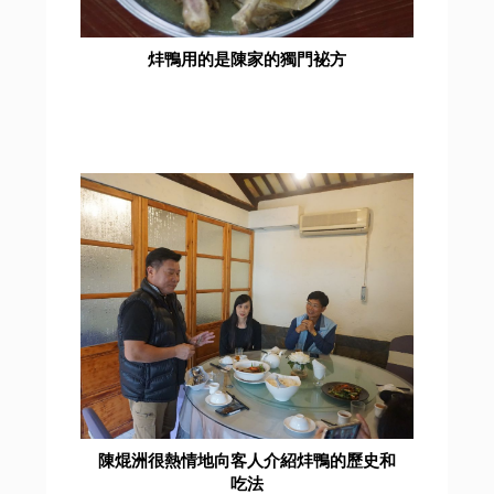
炐鴨用的是陳家的獨門袐方
陳焜洲很熱情地向客人介紹炐鴨的歷史和
吃法