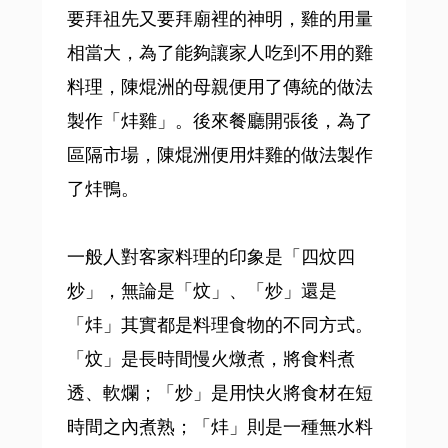
要拜祖先又要拜廟裡的神明，雞的用量
相當大，為了能夠讓家人吃到不用的雞
料理，陳焜洲的母親便用了傳統的做法
製作「炐雞」。後來餐廳開張後，為了
區隔市場，陳焜洲便用炐雞的做法製作
了炐鴨。
一般人對客家料理的印象是「四炆四
炒」，無論是「炆」、「炒」還是
「炐」其實都是料理食物的不同方式。
「炆」是長時間慢火燉煮，將食料煮
透、軟爛；「炒」是用快火將食材在短
時間之內煮熟；「炐」則是一種無水料