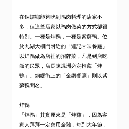
在銅鑼鄉能夠吃到鴨肉料理的店家不
多，但這些店家以鴨肉做菜的方式卻很
特別。一種是炐鴨，一種是紫蘇鴨。位
於九湖大柵門附近的「連記甘味餐廳」
以炐鴨做為店裡的招牌菜，凡是到店吃
飯的民眾，店長陳焜洲必定推薦「炐
鴨」。銅鑼街上的「金鑽餐廳」則以紫
蘇鴨聞名。
炐鴨
「炐鴨」其實原來是「炐雞」，因為客
家人拜拜一定會用全雞，每到大年節，