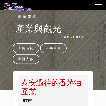
- 專題報導 -
產業與觀光
- 一共有
64
篇報導 -
上傳時間
首字筆畫
瀏覽人數
泰安過往的香茅油
產業
- 黄莉芸 -