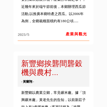
近幾年來於端午節前後，本鄉辦理西瓜節
活動,以推廣本鄉特產之西瓜。以2006年
為例，全鄉栽種面積約有180公頃.....
產業與觀光
2023/5
新豐鄉挨礱間礱穀
機與農村...
- 黃蘭翔 -
新豐鄉以農業立鄉，常見碾米廠。據「頂
興碾米廠」黃老先生的告知，以前新莊子