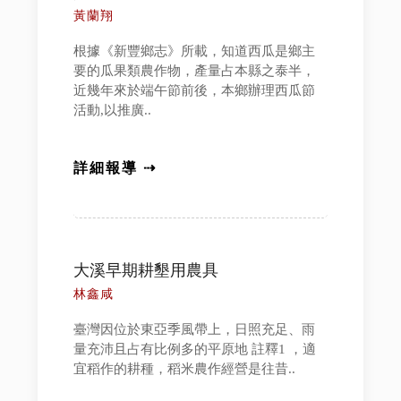
黃蘭翔
根據《新豐鄉志》所載，知道西瓜是鄉主
要的瓜果類農作物，產量占本縣之泰半，
近幾年來於端午節前後，本鄉辦理西瓜節
活動,以推廣..
詳細報導 ⇢
大溪早期耕墾用農具
林鑫咸
臺灣因位於東亞季風帶上，日照充足、雨
量充沛且占有比例多的平原地 註釋1 ，適
宜稻作的耕種，稻米農作經營是往昔..