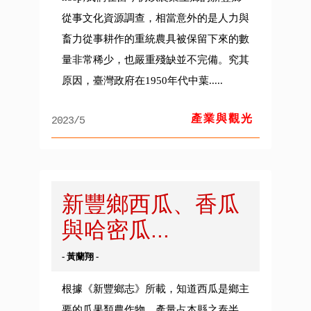
從事文化資源調查，相當意外的是人力與
畜力從事耕作的重統農具被保留下來的數
量非常稀少，也嚴重殘缺並不完備。究其
原因，臺灣政府在1950年代中葉.....
產業與觀光
2023/5
新豐鄉西瓜、香瓜
與哈密瓜...
- 黃蘭翔 -
根據《新豐鄉志》所載，知道西瓜是鄉主
要的瓜果類農作物，產量占本縣之泰半，