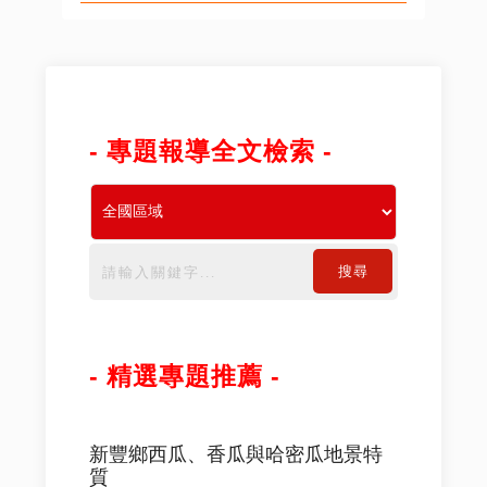
- 專題報導全文檢索 -
搜尋
- 精選專題推薦 -
新豐鄉西瓜、香瓜與哈密瓜地景特
質