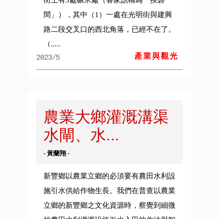
街上有3處碾米廠（客家話稱為「挨礱
間」），其中（1）一處在光明街與建興
路二段交叉口的西北角落，已經不在了。
（.....
產業與觀光
2023/5
農業大鄉灌溉溝渠
水閘、水...
- 黃蘭翔 -
新豐鄉以農業立鄉的必須要有農田水利設
施引水供給作物生長。我們在普查以農業
立鄉的新豐鄉之文化資源時，察覺到細微