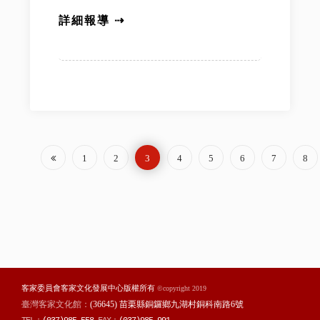
詳細報導 ⇢
1
2
3
4
5
6
7
8
客家委員會客家文化發展中心版權所有
©copyright 2019
臺灣客家文化館：
(36645) 苗栗縣銅鑼鄉九湖村銅科南路6號