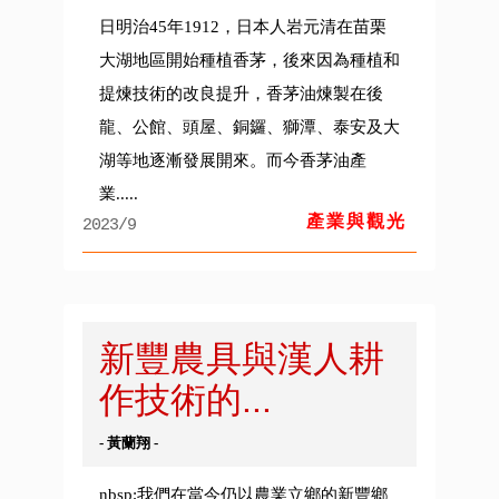
日明治45年1912，日本人岩元清在苗栗
大湖地區開始種植香茅，後來因為種植和
提煉技術的改良提升，香茅油煉製在後
龍、公館、頭屋、銅鑼、獅潭、泰安及大
湖等地逐漸發展開來。而今香茅油產
業.....
產業與觀光
2023/9
新豐農具與漢人耕
作技術的...
- 黃蘭翔 -
nbsp;我們在當今仍以農業立鄉的新豐鄉