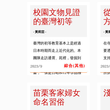
將水資源作合理的分配和利.....
有
校園文物見證
先...
的臺灣初等
教...
會
- 黃莉芸 -
- 黃
臺灣的初等教育基本上是經過
在
日本時期而走上近代化的。本
要
團隊走訪通霄、苑裡，發掘到
支
兩張日本時期公學校的畢業證
完
綜合(其他)
2023/9
2023
書，一張是日昭和12年李品祿
所
從烏眉公學校畢業的證書，一
上
張是日昭和5年邱乾浩從.....
教
苗栗客家婦女
會...
命名習俗