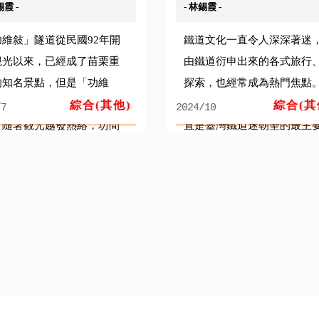
煤...
錫霞 -
- 林錫霞 -
功維敍」隧道從民國92年開
鐵道文化一直令人深深著迷
觀光以來，已經成了苗栗重
由鐵道衍申出來的各式旅行
的知名景點，但是「功維
探索，也經常成為熱門焦點
」到底啥意思？始終歷史成
位在苗栗縣段的臺鐵舊山線
綜合(其他)
綜合(其
/7
2024/10
。隨著觀光越發熱絡，坊間
直是臺灣鐵道迷朝聖的最主
「功維敍」三個字的解說也
據點之一，這裡不但有海拔
與時倶進，並呈現隨類.....
高的勝興火車站標高402.....
8