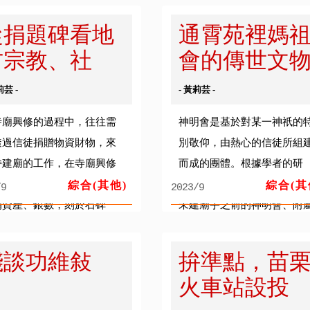
先人獲頒紳章，但邱家原
過山嶺，因而漸漸形成東西
從捐題碑看地
通霄苑裡媽
..
往.....
方宗教、社
會的傳世文
...
莉芸 -
- 黃莉芸 -
寺廟興修的過程中，往往需
神明會是基於對某一神祇的
透過信徒捐贈物資財物，來
別敬仰，由熱心的信徒所組
持建廟的工作，在寺廟興修
而成的團體。根據學者的研
成後，會將捐貲者的姓名及
究，在台灣，神明會可以分
綜合(其他)
綜合(其
/9
2023/9
捐資產、銀數，刻於石碑
未建廟宇之前的神明會、附
，立一方「捐題碑」。從宗
於廟宇的神明會以及獨立於
信仰上看，信徒捐貲建廟
宇的管理祭祀組織外的神明
淺談功維敍
拚準點，苗
..
會.....
火車站設投