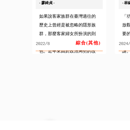
- 廖綺貞 -
- 林
如果說客家族群在臺灣過往的
「
歷史上曾經是被忽略的隱形族
放
群，那麼客家婦女所扮演的則
要
是這隱形族群中更為隱晦的角
敍
綜合(其他)
2022/8
2024
色。近年來由於政治局勢的改
謎
變，臺灣的客家人從隱性族群
對
的幕後角色，逐漸走到舞臺.....
跟著
1
2
3
4
5
6
7