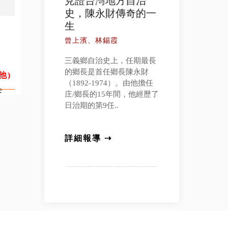
見證台灣地方自治
史，陳永財傳奇的一
生
，
曾上濱、林錫霞
、
。
三義鄉自治史上，任期最長
的鄉長是首任鄉長陳永財
一
他)
（1892-1974）。由他擔任
要
庄/鄉長的15年間，他經歷了
最
日治期的第9任..
詳細報導 ⇢