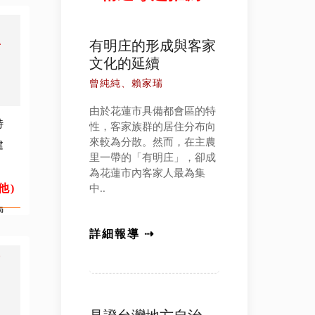
祖
有明庄的形成與客家
物
文化的延續
曾純純、賴家瑞
由於花蓮市具備都會區的特
特
性，客家族群的居住分布向
來較為分散。然而，在主農
建
里一帶的「有明庄」，卻成
為花蓮市內客家人最為集
為
他)
中..
屬
廟
詳細報導 ⇢
栗