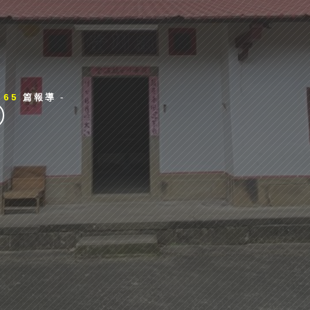
有
65
篇報導 -