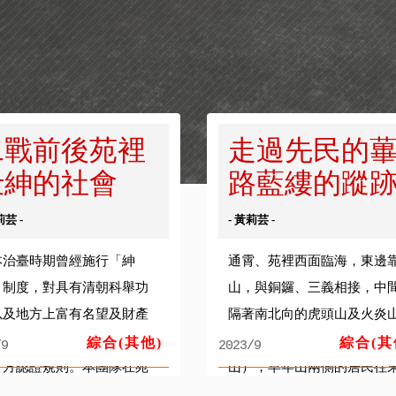
二戰前後苑裡
走過先民的
仕紳的社會
路藍縷的蹤
...
莉芸 -
- 黃莉芸 -
本治臺時期曾經施行「紳
通霄、苑裡西面臨海，東邊
」制度，對具有清朝科舉功
山，與銅鑼、三義相接，中
以及地方上富有名望及財產
隔著南北向的虎頭山及火炎
人頒給紳章，確立一種仕紳
（通霄方向最高點為大坑尾
綜合(其他)
綜合(其
/9
2023/9
官方認證規則。本團隊在苑
山），早年山兩側的居民往
訪查到的蕉埔邱家，雖然沒
和物產的交換買賣必需直接