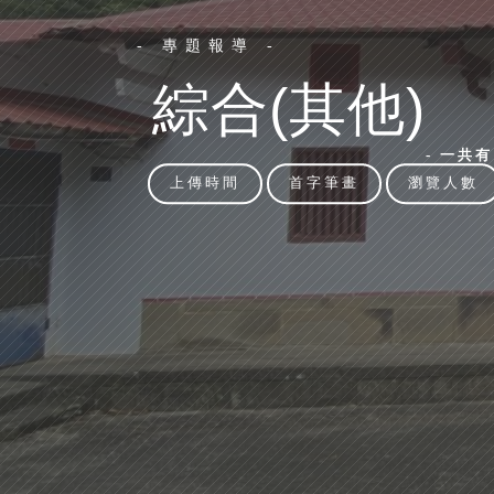
- 專題報導 -
綜合(其他)
- 一共
上傳時間
首字筆畫
瀏覽人數