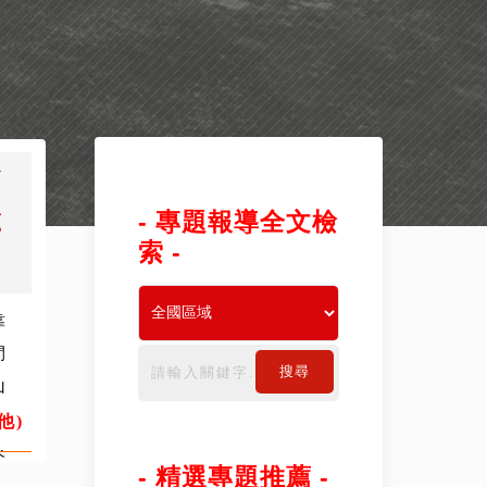
蓽
跡
- 專題報導全文檢
索 -
靠
間
搜尋
山
他)
來
- 精選專題推薦 -
越