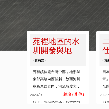
苑裡地區的水
圳開發與地
方...
活
- 黃莉芸 -
- 黃
苑裡鎮位處台灣中部，地形呈
日
東部高峻向西傾斜，故而河川
章
多為東西走向，河流坡度大，
名
短促。當雨季一來，雨水霈然
的
綜合(其他)
2023/9
2023
而下，易造成洪泛；乾季則河
的
床乾涸，取水困難。水圳可以
裡